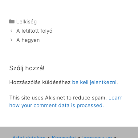
Kategória
Lelkiség
A letiltott folyó
A hegyen
Szólj hozzá!
Hozzászólás küldéséhez
be kell jelentkezni
.
This site uses Akismet to reduce spam.
Learn
how your comment data is processed.
Adatvédelem
•
Kapcsolat
•
Impresszum
•