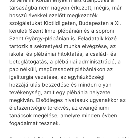
történelmi körülmények miatt utánpótlás a
társaságba nem nagyon érkezett, mégis, már
hosszú évekkel ezelőtt megkezdték
szolgálatukat Klotildligeten, Budapesten a XI.
kerületi Szent Imre-plébánián és a soproni
Szent György-plébánián is. Feladataik közé
tartozik a sekrestyési munka elvégzése, az
iskolai és plébániai hitoktatás, a család- és
beteglátogatás, a plébániai adminisztráció, a
pap nélküli, megüresedett plébániákon az
igeliturgia vezetése, az egyházközségi
hozzájárulás beszedése és minden olyan
tevékenység, amit egy plébánia helyzete
megkíván. Elsődleges hivatásuk ugyanakkor az
életszentségre törekvés, az evangéliumi
tanácsok megélése, amelyre minden évben
fogadalmat tesznek.