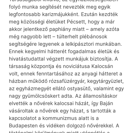
folyó munka segítését nevezték meg egyik
legfontosabb karizmájukként. Ezután kezdték
meg közösségi életüket Pécsett, hogy a már
akkor jelentkező paphiány miatt – amely azóta
még nagyobb lett – túlterhelt plébánosok
segítségére legyenek a lelkipásztori munkában.
Ennek kegyelmi hátterét fogadalmas életük és
hivatástudattal végzett munkájuk biztosítja. A
társaság központja és noviciátusa Kalocsán
volt, ennek fenntartásához az anyagi hátteret a
házban működő rózsafüzérgyár, kegytárgyüzlet,
az egyházmegyét ellátó ostyasütő, valamint egy
nagy gyümölcsöskert adta. Az államosításkor
elvették a nővérek kalocsai házát, így Baján
vásároltak a nővérek egy házat, s tartották a
kapcsolatot a kommunizmus alatt is a
Budapesten és vidéken dolgozó nővérekkel. A