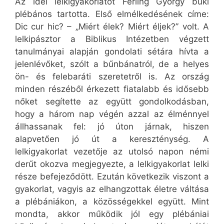
Az idei lelkigyakorlatot Ferling György büki
plébános tartotta. Első elmélkedésének címe:
Dic cur hic? – „Miért élek? Miért éljek?” volt. A
lelkipásztor a Biblikus Intézetben végzett
tanulmányai alapján gondolati sétára hívta a
jelenlévőket, szólt a bűnbánatról, de a helyes
ön- és felebaráti szeretetről is. Az ország
minden részéből érkezett fiatalabb és idősebb
nőket segítette az együtt gondolkodásban,
hogy a három nap végén azzal az élménnyel
állhassanak fel: jó úton járnak, hiszen
alapvetően jó út a kereszténység. A
lelkigyakorlat vezetője az utolsó napon némi
derűt okozva megjegyezte, a lelkigyakorlat lelki
része befejeződött. Ezután következik viszont a
gyakorlat, vagyis az elhangzottak életre váltása
a plébániákon, a közösségekkel együtt. Mint
mondta, akkor működik jól egy plébániai