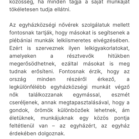
közösség, ha minden tagja a saját munkáját
tökéletesen tudja ellátni.
Az egyházközségi nővérek szolgálatuk mellett
fontosnak tartják, hogy másokat is segítsenek a
plébániai munkák lelkiismeretes elvégzésében.
Ezért is szerveznek ilyen lelkigyakorlatokat,
amelyeken a résztvevők hitükben
megerősödhetnek, ezáltal másokat is meg
tudnak erősíteni. Fontosnak érzik, hogy az
ország minden részéről érkező, a
legkülönfélébb egyházközségi munkát végző
nők találkozzanak egymással, eszmét
cseréljenek, annak megtapasztalásával, hogy a
gondok, örömök különbözőek lehetnek, ám
életüknek, munkájuknak egy közös pontja
feltétlenül van – az egyházért, az egyház
érdekében dolgoznak.