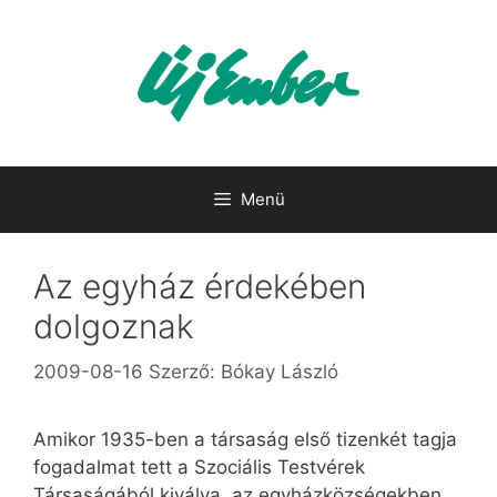
Kilépés
a
tartalomba
Menü
Az egyház érdekében
dolgoznak
2009-08-16
Szerző:
Bókay László
Amikor 1935-ben a társaság első tizenkét tagja
fogadalmat tett a Szociális Testvérek
Társaságából kiválva, az egyházközségekben