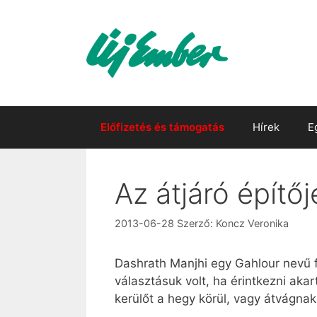
Kilépés
a
tartalomba
Előfizetés és támogatás
Hírek
E
Az átjáró építőj
2013-06-28
Szerző:
Koncz Veronika
Dashrath Manjhi egy Gahlour nevű fa
választásuk volt, ha érintkezni akar
kerülőt a hegy körül, vagy átvágnak