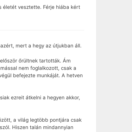
 életét vesztette. Férje hiába kért
zért, mert a hegy az útjukban áll.
először őrültnek tartották. Ám
 mással nem foglalkozott, csak a
végül befejezte munkáját. A hetven
iak ezreit átkelni a hegyen akkor,
ött, a világ legtöbb pontjára csak
l szól. Hiszen talán mindannyian