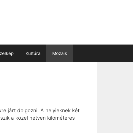
zelkép
Kultúra
Mozaik
e járt dolgozni. A helyieknek két
eszik a közel hetven kilométeres