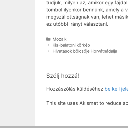
tudjuk, milyen az, amikor egy fájd
tombol ilyenkor bennünk, amely a vil
megszállottságnak van, lehet másik 
ez utóbbi irányt választani.
Kategória
Mozaik
Kis-balatoni körkép
Hivatások bölcsője Horvátnádalja
Szólj hozzá!
Hozzászólás küldéséhez
be kell je
This site uses Akismet to reduce 