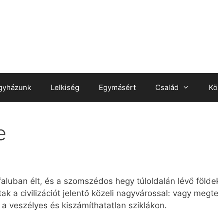
gyházunk
Lelkiség
Egymásért
Család
Kö
e
luban élt, és a szomszédos hegy túloldalán lévő földekr
tak a civilizációt jelentő közeli nagyvárossal: vagy megt
 a veszélyes és kiszámíthatatlan sziklákon.