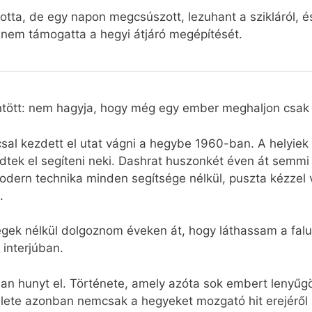
otta, de egy napon megcsúszott, lezuhant a szikláról, és
 nem támogatta a hegyi átjáró megépítését.
öntött: nem hagyja, hogy még egy ember meghaljon csak a
sal kezdett el utat vágni a hegybe 1960-ban. A helyiek 
zdtek el segíteni neki. Dashrat huszonkét éven át semmi
dern technika minden segítsége nélkül, puszta kézzel 
.
égek nélkül dolgoznom éveken át, hogy láthassam a falus
interjúban.
 hunyt el. Története, amely azóta sok embert lenyűgöz
rfi élete azonban nemcsak a hegyeket mozgató hit erejérő