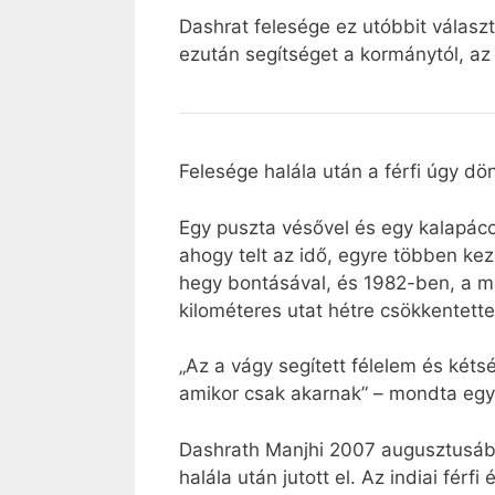
Dashrat felesége ez utóbbit választ
ezután segítséget a kormánytól, az
Felesége halála után a férfi úgy d
Egy puszta vésővel és egy kalapácc
ahogy telt az idő, egyre többen ke
hegy bontásával, és 1982-ben, a mo
kilométeres utat hétre csökkentette
„Az a vágy segített félelem és kéts
amikor csak akarnak” – mondta egy 
Dashrath Manjhi 2007 augusztusában
halála után jutott el. Az indiai fé