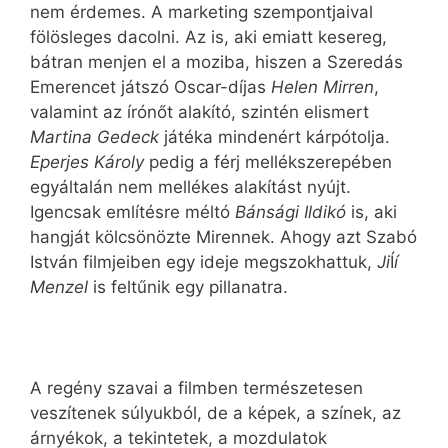
nem érdemes. A marketing szempontjaival
fölösleges dacolni. Az is, aki emiatt kesereg,
bátran menjen el a moziba, hiszen a Szeredás
Emerencet játszó Oscar-díjas
Helen Mirren
,
valamint az írónőt alakító, szintén elismert
Martina Gedeck
játéka mindenért kárpótolja.
Eperjes Károly
pedig a férj mellékszerepében
egyáltalán nem mellékes alakítást nyújt.
Igencsak említésre méltó
Bánsági Ildikó
is, aki
hangját kölcsönözte Mirennek. Ahogy azt Szabó
István filmjeiben egy ideje megszokhattuk,
Ji
Í
í
Menzel
is feltűnik egy pillanatra.
A regény szavai a filmben természetesen
veszítenek súlyukból, de a képek, a színek, az
árnyékok, a tekintetek, a mozdulatok