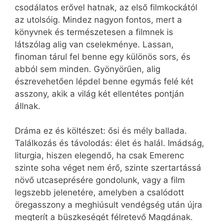
csodálatos erővel hatnak, az első filmkockától
az utolsóig. Mindez nagyon fontos, mert a
könyvnek és természetesen a filmnek is
látszólag alig van cselekménye. Lassan,
finoman tárul fel benne egy különös sors, és
abból sem minden. Gyönyörűen, alig
észrevehetően lépdel benne egymás felé két
asszony, akik a világ két ellentétes pontján
állnak.
Dráma ez és költészet: ősi és mély ballada.
Találkozás és távolodás: élet és halál. Imádság,
liturgia, hiszen elegendő, ha csak Emerenc
szinte soha véget nem érő, szinte szertartássá
növő utcaseprésére gondolunk, vagy a film
legszebb jelenetére, amelyben a csalódott
öregasszony a meghiúsult vendégség után újra
megterít a büszkeségét félretevő Magdának.