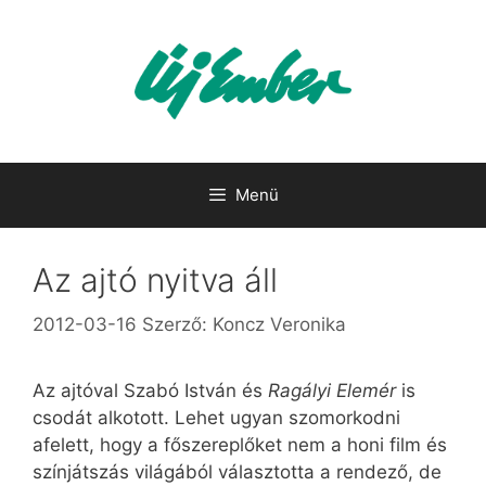
Kilépés
a
tartalomba
Menü
Az ajtó nyitva áll
2012-03-16
Szerző:
Koncz Veronika
Az ajtóval Szabó István és
Ragályi Elemér
is
csodát alkotott. Lehet ugyan szomorkodni
afelett, hogy a főszereplőket nem a honi film és
színjátszás világából választotta a rendező, de