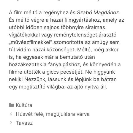
A film méltó a regényhez és
Szabó Magdához.
És méltó végre a hazai filmgyártáshoz, amely az
utóbbi időben sajnos többnyire siralmas
vígjátékokkal vagy reménytelenséget árasztó
„művészfilmekkel” szomorította az amúgy sem
túl vidám hazai közönséget. Méltó, még akkor
is, ha egyesek már a bemutató után
hozzákezdtek a fanyalgáshoz, és könnyedén a
filmre ütötték a giccs pecsétjét. Ne higgyünk
nekik! Nézzünk, lássunk és lépjünk be bátran
egy megtisztító világba: az ajtó nyitva áll.
Kategória
Kultúra
Húsvét felé, megújulásra várva
Tavasz