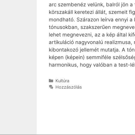
arc szembenéz velünk, balról jön a f
körszakáll keretezi állát, szemeit
mondható. Szárazon leírva ennyi a 
tónusokban, szakszerűen megnevezv
lehet megnevezni, az a kép által ki
artikuláció nagyvonalú realizmusa,
kibontakozó jellemét mutatja. A t
képen (képein) semmiféle szélsősé
harmonikus, hogy valóban a test-lé
Kategória
Kultúra
Hozzászólás