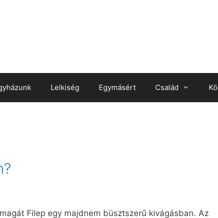
gyházunk
Lelkiség
Egymásért
Család
Kö
n?
 magát Filep egy majdnem büsztszerű kivágásban. Az