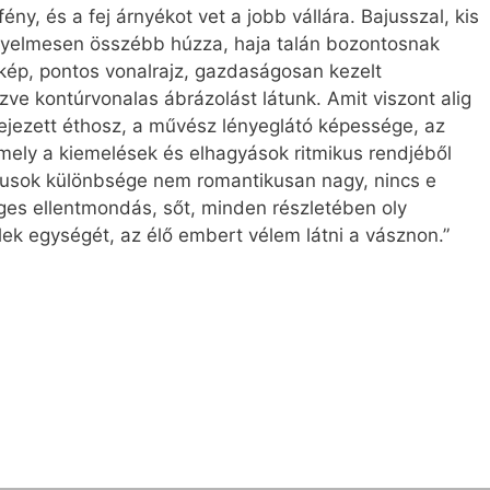
ény, és a fej árnyékot vet a jobb vállára. Bajusszal, kis
 figyelmesen összébb húzza, haja talán bozontosnak
kép, pontos vonalrajz, gazdaságosan kezelt
e kontúrvonalas ábrázolást látunk. Amit viszont alig
fejezett éthosz, a művész lényeglátó képessége, az
 mely a kiemelések és elhagyások ritmikus rendjéből
ónusok különbsége nem romantikusan nagy, nincs e
ges ellentmondás, sőt, minden részletében oly
lek egységét, az élő embert vélem látni a vásznon.”