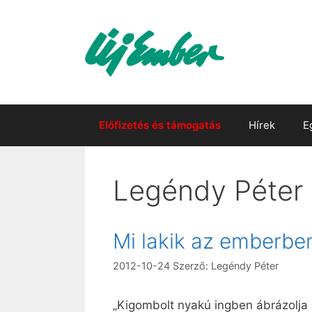
Kilépés
a
tartalomba
Előfizetés és támogatás
Hírek
E
Legéndy Péter
Mi lakik az emberbe
2012-10-24
Szerző:
Legéndy Péter
„Kigombolt nyakú ingben ábrázolja