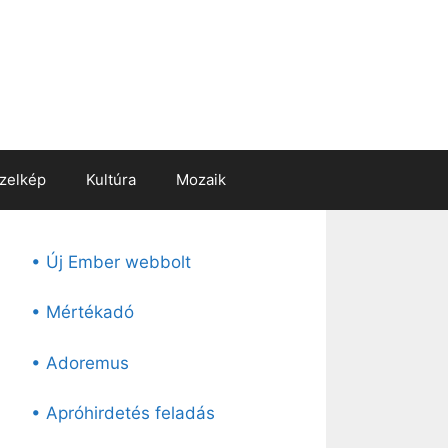
zelkép
Kultúra
Mozaik
• Új Ember webbolt
• Mértékadó
• Adoremus
• Apróhirdetés feladás