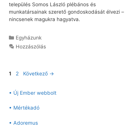
település Somos László plébános és
munkatársainak szerető gondoskodását élvezi –
nincsenek magukra hagyatva.
Kategória
Egyházunk
Hozzászólás
Oldal
Oldal
1
2
Következő
→
• Új Ember webbolt
• Mértékadó
• Adoremus