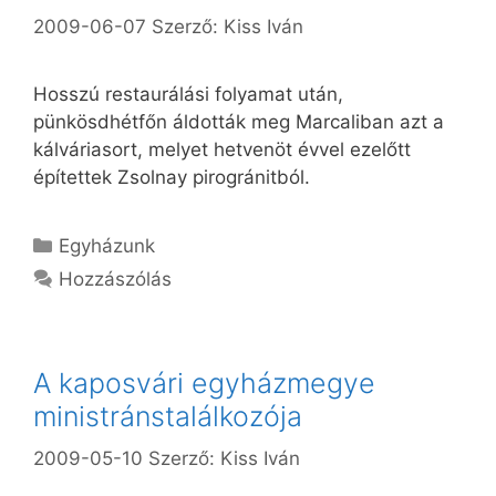
2009-06-07
Szerző:
Kiss Iván
Hosszú restaurálási folyamat után,
pünkösdhétfőn áldották meg Marcaliban azt a
kálváriasort, melyet hetvenöt évvel ezelőtt
építettek Zsolnay pirogránitból.
Kategória
Egyházunk
Hozzászólás
A kaposvári egyházmegye
ministránstalálkozója
2009-05-10
Szerző:
Kiss Iván