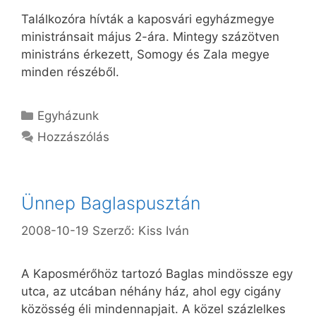
Találkozóra hívták a kaposvári egyházmegye
ministránsait május 2-ára. Mintegy százötven
ministráns érkezett, Somogy és Zala megye
minden részéből.
Kategória
Egyházunk
Hozzászólás
Ünnep Baglaspusztán
2008-10-19
Szerző:
Kiss Iván
A Kaposmérőhöz tartozó Baglas mindössze egy
utca, az utcában néhány ház, ahol egy cigány
közösség éli mindennapjait. A közel százlelkes