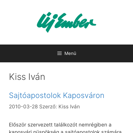
Kilépés
a
tartalomba
Menü
Kiss Iván
Sajtóapostolok Kaposváron
2010-03-28
Szerző:
Kiss Iván
Először szervezett találkozót nemrégiben a
kaposvári püspökség a sajtóapostolok számára.