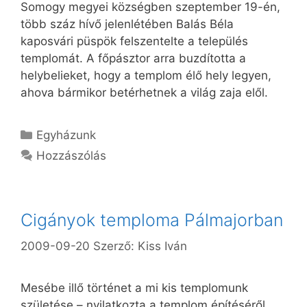
Somogy megyei községben szeptember 19-én,
több száz hívő jelenlétében Balás Béla
kaposvári püspök felszentelte a település
templomát. A főpásztor arra buzdította a
helybelieket, hogy a templom élő hely legyen,
ahova bármikor betérhetnek a világ zaja elől.
Kategória
Egyházunk
Hozzászólás
Cigányok temploma Pálmajorban
2009-09-20
Szerző:
Kiss Iván
Mesébe illő történet a mi kis templomunk
születése – nyilatkozta a templom építéséről