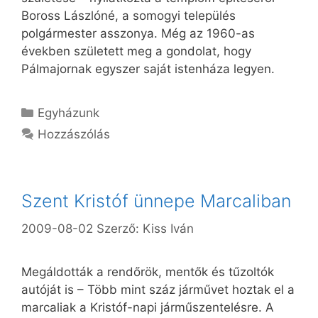
Boross Lászlóné, a somogyi település
polgármester asszonya. Még az 1960-as
években született meg a gondolat, hogy
Pálmajornak egyszer saját istenháza legyen.
Kategória
Egyházunk
Hozzászólás
Szent Kristóf ünnepe Marcaliban
2009-08-02
Szerző:
Kiss Iván
Megáldották a rendőrök, mentők és tűzoltók
autóját is – Több mint száz járművet hoztak el a
marcaliak a Kristóf-napi járműszentelésre. A