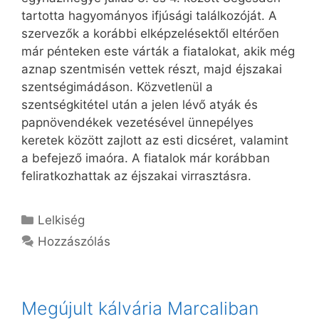
tartotta hagyományos ifjúsági találkozóját. A
szervezők a korábbi elképzelésektől eltérően
már pénteken este várták a fiatalokat, akik még
aznap szentmisén vettek részt, majd éjszakai
szentségimádáson. Közvetlenül a
szentségkitétel után a jelen lévő atyák és
papnövendékek vezetésével ünnepélyes
keretek között zajlott az esti dicséret, valamint
a befejező imaóra. A fiatalok már korábban
feliratkozhattak az éjszakai virrasztásra.
Kategória
Lelkiség
Hozzászólás
Megújult kálvária Marcaliban