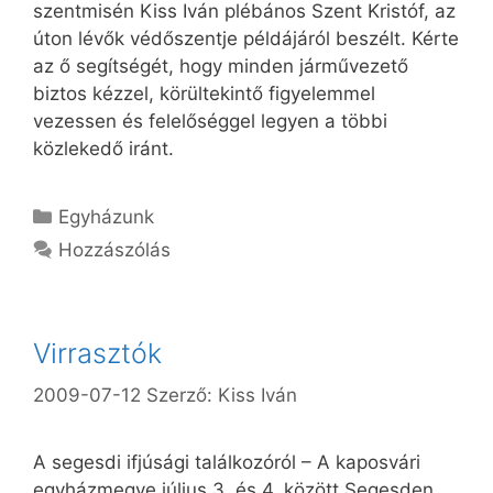
szentmisén Kiss Iván plébános Szent Kristóf, az
úton lévők védőszentje példájáról beszélt. Kérte
az ő segítségét, hogy minden járművezető
biztos kézzel, körültekintő figyelemmel
vezessen és felelőséggel legyen a többi
közlekedő iránt.
Kategória
Egyházunk
Hozzászólás
Virrasztók
2009-07-12
Szerző:
Kiss Iván
A segesdi ifjúsági találkozóról – A kaposvári
egyházmegye július 3. és 4. között Segesden