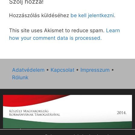
Szólj hozzá!
Hozzászólás küldéséhez
be kell jelentkezni
.
This site uses Akismet to reduce spam.
Learn
how your comment data is processed.
Adatvédelem
•
Kapcsolat
•
Impresszum
•
Rólunk
„Az Új Ember katolikus hetilap 2014. évi működésének