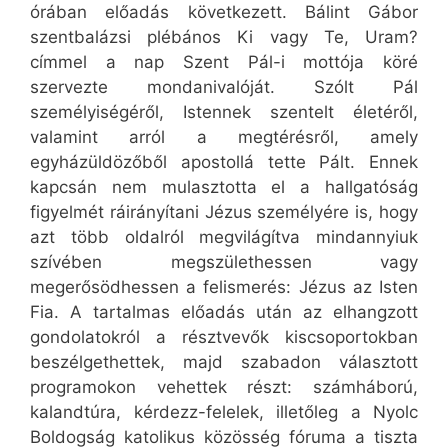
órában előadás következett. Bálint Gábor
szentbalázsi plébános Ki vagy Te, Uram?
címmel a nap Szent Pál-i mottója köré
szervezte mondanivalóját. Szólt Pál
személyiségéről, Istennek szentelt életéről,
valamint arról a megtérésről, amely
egyházüldözőből apostollá tette Pált. Ennek
kapcsán nem mulasztotta el a hallgatóság
figyelmét ráirányítani Jézus személyére is, hogy
azt több oldalról megvilágítva mindannyiuk
szívében megszülethessen vagy
megerősödhessen a felismerés: Jézus az Isten
Fia. A tartalmas előadás után az elhangzott
gondolatokról a résztvevők kiscsoportokban
beszélgethettek, majd szabadon választott
programokon vehettek részt: számháború,
kalandtúra, kérdezz-felelek, illetőleg a Nyolc
Boldogság katolikus közösség fóruma a tiszta