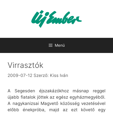
Kilépés
a
tartalomba
Menü
Virrasztók
2009-07-12
Szerző:
Kiss Iván
A Segesden éjszakázókhoz másnap reggel
újabb fiatalok jöttek az egész egyházmegyéből.
A nagykanizsai Magvető közösség vezetésével
előbb énekpróba, majd az ezt követő egy