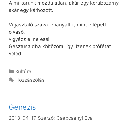
A mi karunk mozdulatlan, akár egy kerubszárny,
akár egy kárhozott.
Vigasztaló szava lehanyatlik, mint eltépett
olvasó,
vigyázz el ne ess!
Gesztusaidba költözöm, így üzenek prófétát
veled.
Kategória
Kultúra
Hozzászólás
Genezis
2013-04-17
Szerző:
Csepcsányi Éva