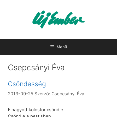
Kilépés
a
tartalomba
Menü
Csepcsányi Éva
Csöndesség
2013-09-25
Szerző:
Csepcsányi Éva
Elhagyott kolostor csöndje
Csöndje a pestisben