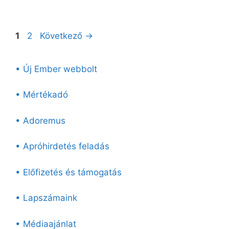
Oldal
Oldal
1
2
Következő
→
• Új Ember webbolt
• Mértékadó
• Adoremus
• Apróhirdetés feladás
• Előfizetés és támogatás
• Lapszámaink
• Médiaajánlat