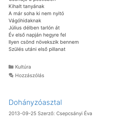
Kihalt tanyának
A már soha ki nem nyitó
Vágóhidaknak
Július délben tarlón át
Év első napján hegyre fel
Ilyen csönd növekszik bennem
Szülés utáni első pillanat
Kategória
Kultúra
Hozzászólás
Dohányzóasztal
2013-09-25
Szerző:
Csepcsányi Éva