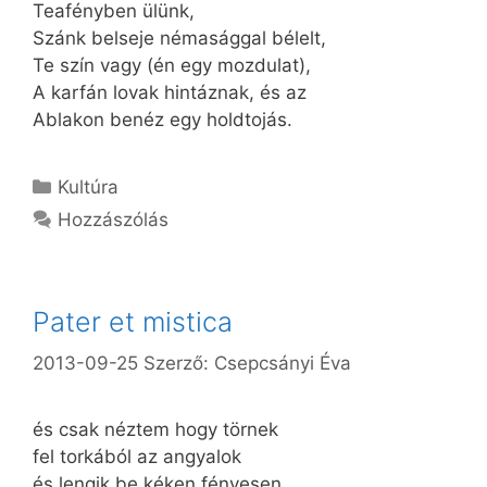
Teafényben ülünk,
Szánk belseje némasággal bélelt,
Te szín vagy (én egy mozdulat),
A karfán lovak hintáznak, és az
Ablakon benéz egy holdtojás.
Kategória
Kultúra
Hozzászólás
Pater et mistica
2013-09-25
Szerző:
Csepcsányi Éva
és csak néztem hogy törnek
fel torkából az angyalok
és lengik be kéken fényesen