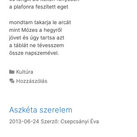
a plafonra feszített eget
mondtam takarja le arcát
mint Mózes a hegyről
jövet és úgy tartsa azt
a táblát ne tévesszem
össze napszemével.
Kategória
Kultúra
Hozzászólás
Aszkéta szerelem
2013-06-24
Szerző:
Csepcsányi Éva