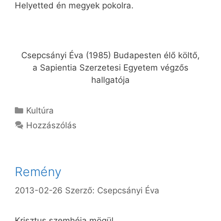
Helyetted én megyek pokolra.
Csepcsányi Éva (1985) Budapesten élő költő,
a Sapientia Szerzetesi Egyetem végzős
hallgatója
Kategória
Kultúra
Hozzászólás
Remény
2013-02-26
Szerző:
Csepcsányi Éva
Krisztus szemhéja mögül