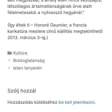
látszólagos ártalmatlanságának örve alatt
félelmetesebb a nyílvessző hegyénél.”
(Így éltek ti – Honoré Daumier, a francia
karikatúra mestere című kiállítás megtekinthető
2013. március 3-ig.)
Kategória
Kultúra
Boldogtalanság
Isten tenyerén
Szólj hozzá!
Hozzászólás küldéséhez
be kell jelentkezni
.