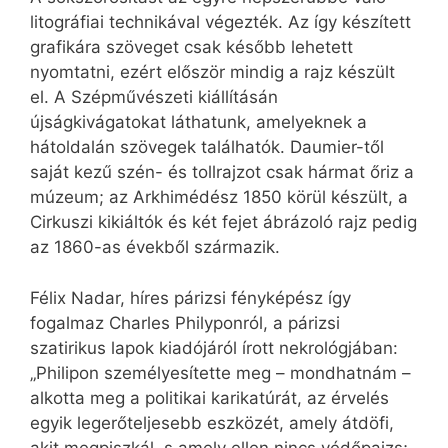
litográfiai technikával végezték. Az így készített
grafikára szöveget csak később lehetett
nyomtatni, ezért először mindig a rajz készült
el. A Szépművészeti kiállításán
újságkivágatokat láthatunk, amelyeknek a
hátoldalán szövegek találhatók. Daumier-től
saját kezű szén- és tollrajzot csak hármat őriz a
múzeum; az Arkhimédész 1850 körül készült, a
Cirkuszi kikiáltók és két fejet ábrázoló rajz pedig
az 1860-as évekből származik.
Félix Nadar, híres párizsi fényképész így
fogalmaz Charles Philyponról, a párizsi
szatirikus lapok kiadójáról írott nekrológjában:
„Philipon személyesítette meg – mondhatnám –
alkotta meg a politikai karikatúrát, az érvelés
egyik legerőteljesebb eszközét, amely átdöfi,
akit megpiszkál, s amely ellen nincs védőpajzs;