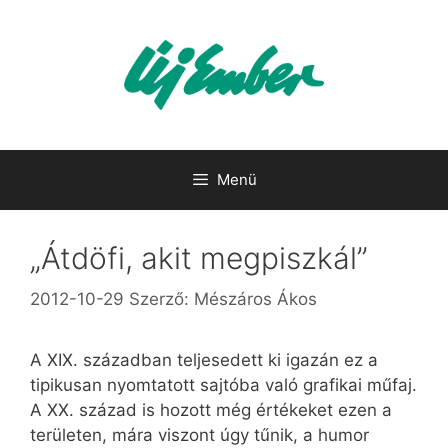
Kilépés
a
tartalomba
Menü
„Átdöfi, akit megpiszkál”
2012-10-29
Szerző:
Mészáros Ákos
A XIX. században teljesedett ki igazán ez a
tipikusan nyomtatott sajtóba való grafikai műfaj.
A XX. század is hozott még értékeket ezen a
területen, mára viszont úgy tűnik, a humor