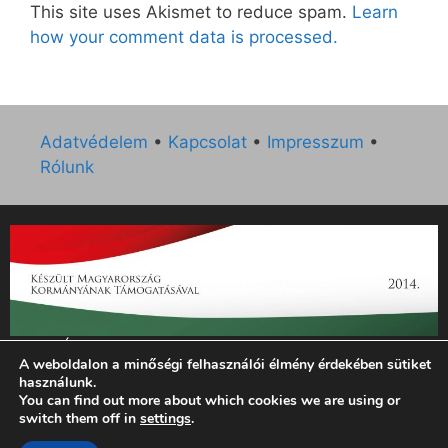
This site uses Akismet to reduce spam.
Learn
how your comment data is processed.
Adatvédelem
•
Kapcsolat
•
Impresszum
•
Rólunk
„Az Új Ember katolikus hetilap 2014. évi működésének
A weboldalon a minőségi felhasználói élmény érdekében sütiket
támogatását az EGYH-KCP-14-P-0121 sz. támogatási
használunk.
szerződés keretében 3 000 000 Ft összegben támogatta az
You can find out more about which cookies we are using or
Emberi Erőforrások Minisztériuma.”
switch them off in
settings
.