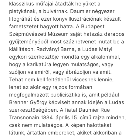
klasszikus műfajai átadták helyüket a
pletykának, a bulvárnak. Daumier négyezer
litográfiát és ezer könyvillusztrációnak készült
fametszetet hagyott hátra. A Budapesti
Szépművészeti Múzeum saját hatszáz darabos
gyűjteményéből most százhetvenet mutat be a
kiállításon. Radványi Barna, a Ludas Matyi
egykori szerkesztője mondta egy alkalommal,
hogy a karikatúra legyen mulatságos, vagy
szóljon valamiről, vagy ábrázoljon valamit.
Tehát nem kell feltétlenül viccesnek lennie,
lehet az akár egy rajzos formában
megfogalmazott publicisztika is, amit például
Brenner György képviselt annak idején a Ludas
szerkesztőségében. A fiatal Daumier Rue
Transnonain 1834. április 15. című rajza minden,
csak nem mulatságos. A képen halottakat
látunk, ártatlan embereket, akiket akkoriban a