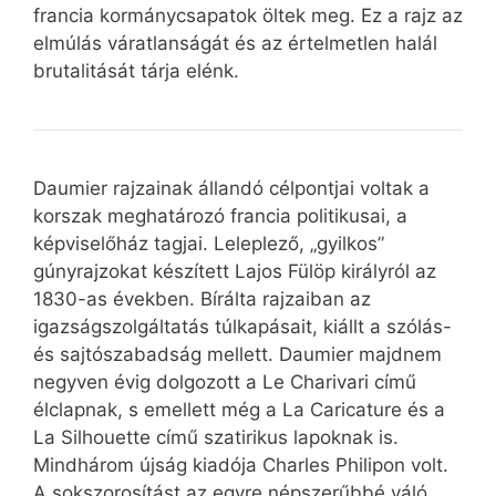
francia kormánycsapatok öltek meg. Ez a rajz az
elmúlás váratlanságát és az értelmetlen halál
brutalitását tárja elénk.
Daumier rajzainak állandó célpontjai voltak a
korszak meghatározó francia politikusai, a
képviselőház tagjai. Leleplező, „gyilkos”
gúnyrajzokat készített Lajos Fülöp királyról az
1830-as években. Bírálta rajzaiban az
igazságszolgáltatás túlkapásait, kiállt a szólás-
és sajtószabadság mellett. Daumier majdnem
negyven évig dolgozott a Le Charivari című
élclapnak, s emellett még a La Caricature és a
La Silhouette című szatirikus lapoknak is.
Mindhárom újság kiadója Charles Philipon volt.
A sokszorosítást az egyre népszerűbbé váló