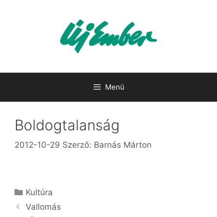
Kilépés
a
tartalomba
Menü
Boldogtalanság
2012-10-29
Szerző:
Barnás Márton
Kategória
Kultúra
Vallomás