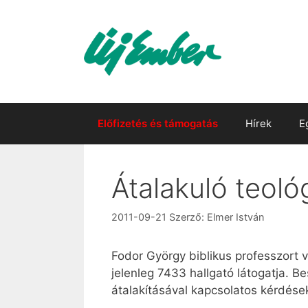
Kilépés
a
tartalomba
Előfizetés és támogatás
Hírek
E
Átalakuló teoló
2011-09-21
Szerző:
Elmer István
Fodor György biblikus professzort v
jelenleg 7433 hallgató látogatja. 
átalakításával kapcsolatos kérdések