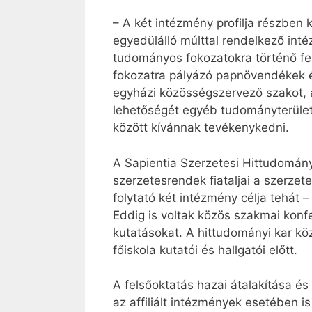
– A két intézmény profilja részben
egyedülálló múlttal rendelkező int
tudományos fokozatokra történő fe
fokozatra pályázó papnövendékek és
egyházi közösségszervező szakot, a
lehetőségét egyéb tudományterületek
között kívánnak tevékenykedni.
A Sapientia Szerzetesi Hittudományi
szerzetesrendek fiataljai a szerzet
folytató két intézmény célja tehát 
Eddig is voltak közös szakmai konf
kutatásokat. A hittudományi kar köz
főiskola kutatói és hallgatói előtt.
A felsőoktatás hazai átalakítása é
az affiliált intézmények esetében i