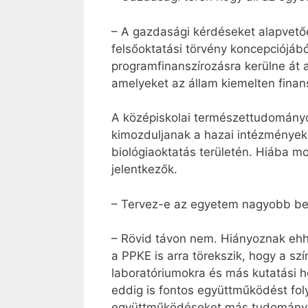
– A gazdasági kérdéseket alapvetőe
felsőoktatási törvény koncepciójábó
programfinanszírozásra kerülne át 
amelyeket az állam kiemelten finan
A középiskolai természettudományo
kimozduljanak a hazai intézmények,
biológiaoktatás területén. Hiába m
jelentkezők.
– Tervez-e az egyetem nagyobb be
– Rövid távon nem. Hiányoznak ehhe
a PPKE is arra törekszik, hogy a s
laboratóriumokra és más kutatási he
eddig is fontos együttműködést fol
együttműködéseket más tudományter