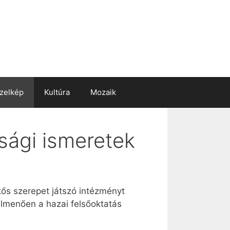
zelkép
Kultúra
Mozaik
asági ismeretek
ntős szerepet játszó intézményt
úlmenően a hazai felsőoktatás