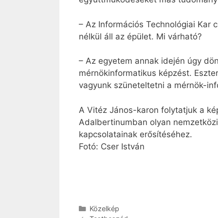
– Az Információs Technológiai Kar 
nélkül áll az épület. Mi várható?
– Az egyetem annak idején úgy dön
mérnökinformatikus képzést. Eszter
vagyunk szüneteltetni a mérnök-inf
A Vitéz János-karon folytatjuk a k
Adalbertinumban olyan nemzetközi h
kapcsolatainak erősítéséhez.
Fotó: Cser István
Kategória
Közelkép