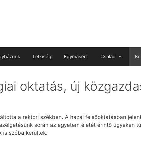
gyházunk
Lelkiség
Egymásért
Család
Kö
giai oktatás, új közgazd
áltotta a rektori székben. A hazai felsőoktatásban jele
Beszélgetésünk során az egyetem életét érintő ügyeken t
 is szóba kerültek.