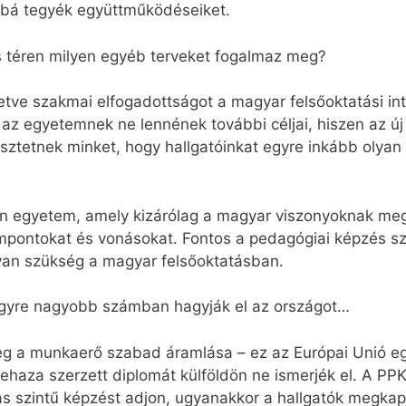
bá tegyék együttműködéseiket.
 téren milyen egyéb terveket fogalmaz meg?
lletve szakmai elfogadottságot a magyar felsőoktatási i
az egyetemnek ne lennének további céljai, hiszen az új 
sztetnek minket, hogy hallgatóinkat egyre inkább olya
n egyetem, amely kizárólag a magyar viszonyoknak megf
mpontokat és vonásokat. Fontos a pedagógiai képzés s
 van szükség a magyar felsőoktatásban.
 egyre nagyobb számban hagyják el az országot…
 a munkaerő szabad áramlása – ez az Európai Unió egy
ehaza szerzett diplomát külföldön ne ismerjék el. A PPK
 szintű képzést adjon, ugyanakkor a hallgatók megkapj