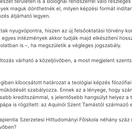
csészet területén is a Bolognai rendszerrel való részlege
yek maguk dönthetnék el, milyen képzési formát indítana
zés átjárható legyen.
tak nyugvópontra, hiszen az új felsőoktatási törvény 
 egyes intézmények akkor tudják majd elkészíteni hossz
olatban is –, ha megszületik a végleges jogszabály.
változás várható a közeljövőben, a most megjelent szen
iben kibocsátott határozat a teológiai képzés filozófiai t
ok működését szabályozza. Ennek az a lényege, hogy szá
abb kreditszámmal, s jelentősebb hangsúlyt helyez a teo
eó pápa is rögzített: az Aquinói Szent Tamástól származ
pientia Szerzetesi Hittudományi Főiskola néhány száz 
övőben?