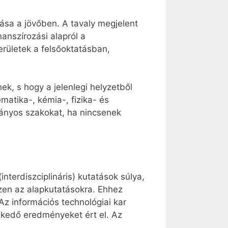
ása a jövőben. A tavaly megjelent
nanszírozási alapról a
erületek a felsőoktatásban,
, s hogy a jelenlegi helyzetből
atika-, kémia-, fizika- és
mányos szakokat, ha nincsenek
terdiszciplináris) kutatások súlya,
zzen az alapkutatásokra. Ehhez
Az információs technológiai kar
lkedő eredményeket ért el. Az