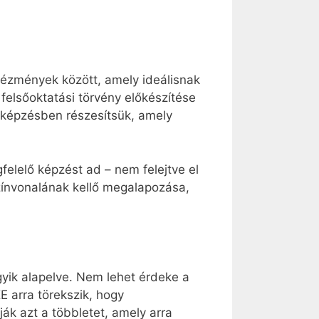
ntézmények között, amely ideálisnak
felsőoktatási törvény előkészítése
n képzésben részesítsük, amely
elelő képzést ad – nem felejtve el
zínvonalának kellő megalapozása,
ik alapelve. Nem lehet érdeke a
E arra törekszik, hogy
ák azt a többletet, amely arra