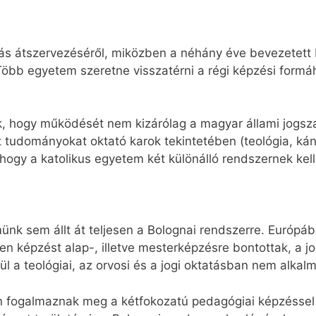
tás átszervezéséről, miközben a néhány éve bevezetett
Több egyetem szeretne visszatérni a régi képzési form
ik, hogy működését nem kizárólag a magyar állami jogs
ent tudományokat oktató karok tekintetében (teológia, kán
hogy a katolikus egyetem két különálló rendszernek kell
ünk sem állt át teljesen a Bolognai rendszerre. Európáb
 képzést alap-, illetve mesterképzésre bontottak, a jog
gül a teológiai, az orvosi és a jogi oktatásban nem alkal
n fogalmaznak meg a kétfokozatú pedagógiai képzéssel