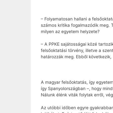
– Folyamatosan hallani a felsőokta
számos kritika fogalmazódik meg. 
milyen az egyetem helyzete?
– A PPKE sajátosságai közé tartoz
felsőoktatási törvény, illetve a sz
határozzák meg. Ebből következik, 
A magyar felsőoktatás, így egyetem
így Spanyolországban –, hogy minden
Nálunk élénk viták folytak erről, vé
Az utóbbi időben egyre gyakrabba