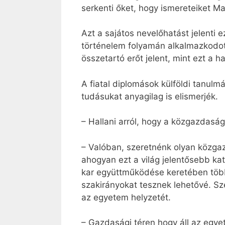
serkenti őket, hogy ismereteiket M
Azt a sajátos nevelőhatást jelenti
történelem folyamán alkalmazkodott
összetartó erőt jelent, mint ezt a h
A fiatal diplomások külföldi tanul
tudásukat anyagilag is elismerjék.
– Hallani arról, hogy a közgazdaság
– Valóban, szeretnénk olyan közga
ahogyan ezt a világ jelentősebb kato
kar együttműködése keretében több
szakirányokat tesznek lehetővé. Sz
az egyetem helyzetét.
– Gazdasági téren hogy áll az egy