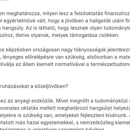
n meghatározza, milyen lesz a felsőoktatás finanszíroz
l egyértelművé vált, hogy a jövőben a hallgatók utáni fi
a hangsúly. Az is látható, hogy lesznek olyan tudományt
szíroz, illetve olyanok, melyek támogatása csökken.
s képzésben országosan nagy hiányosságok jelentkeznek
 lényeges előrelépésre van szükség, elsősorban a matem
otiválja az állam kiemelt normatívával a természettudo
ruházásokat a közeljövőben?
z az anyagi eszközök. Mivel megnőtt a tudományközi (in
zínvonalas oktatás mellett meghatározó hangsúlyt helye
lyekre is szükség van, amelyeket fejleszteni kívánunk. 
ytatott más hazai egyetemekkel, s nemzetközileg kieme
ületeken is jelentősen szeretnénk bővíteni.