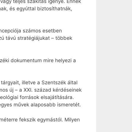
s vagy teljes szakítás igénye. Ennek
k, és egyúttal biztosíthatnák,
koncepciója számos esetben
ú távú stratégiájukat – többek
tszéki dokumentum mire helyezi a
árgyait, illetve a Szentszék által
mos új – a XXI. század kérdéseinek
lógiai források elsajátítására.
ó egyes művek alaposabb ismeretét.
méterre fekszik egymástól. Milyen