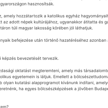
agyarországon hasznosítsák.
 ez, amely hozzátartozik a katolikus egyház hagyományai
 az adott népek kultúrájához, ugyanakkor átitatta és g
atáron túli magyar lakosság körében jól láthatjuk.
mányaik befejezése után történő hazatéréséhez azonban 
i képzés bevezetését tervezik.
zdasági oktatást megteremteni, amely más társadalomtu
likus egyetemein is látjuk. Emellett a bölcsészettudomán
 olyan kutatási alapprogramot kívánunk indítani, amel
eretnénk, ha egyes bölcsészképzések a jövőben Budapes
etem?