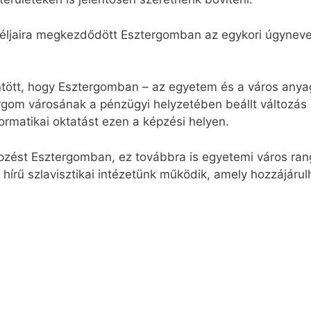
céljaira megkezdődött Esztergomban az egykori úgynevez
tött, hogy Esztergomban – az egyetem és a város anyagi
gom városának a pénzügyi helyzetében beállt változás 
ormatikai oktatást ezen a képzési helyen.
épzést Esztergomban, ez továbbra is egyetemi város rang
írű szlavisztikai intézetünk működik, amely hozzájáru