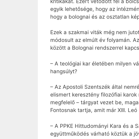
kritikákat. Ezért vetődött fel a böl
egyik lehetősége, hogy az intézmén
hogy a bolognai és az osztatlan kép
Ezek a szakmai viták még nem jutot
módosult az elmúlt év folyamán. Az
között a Bolognai rendszerrel kapcs
– A teológiai kar életében milyen 
hangsúlyt?
– Az Apostoli Szentszék által nemrég
elismert keresztény filozófiai kar
megfelelő – tárgyat vezet be, magas
Fontosnak tartja, amit már XIII. L
– A PPKE Hittudományi Kara és a Sa
együttműködés várható köztük a j