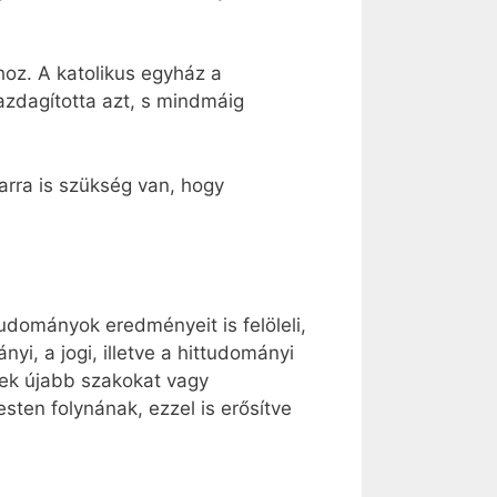
hoz. A katolikus egyház a
azdagította azt, s mindmáig
arra is szükség van, hogy
dományok eredményeit is felöleli,
yi, a jogi, illetve a hittudományi
yek újabb szakokat vagy
ten folynának, ezzel is erősítve