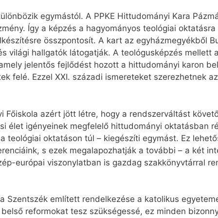
 különbözik egymástól. A PPKE Hittudományi Kara Pázmán
ézmény. Így a képzés a hagyományos teológiai oktatásra 
lkészítésre összpontosít. A kart az egyházmegyékből B
 világi hallgatók látogatják. A teológusképzés mellett
mely jelentős fejlődést hozott a hittudományi karon bel
 felé. Ezzel XXI. századi ismereteket szerezhetnek azok
 Főiskola azért jött létre, hogy a rendszerváltást köve
esi élet igényeinek megfelelő hittudományi oktatásban r
– a teológiai oktatáson túl – kiegészíti egymást. Ez leh
erenciáink, s ezek megalapozhatják a további – a két in
ép-európai viszonylatban is gazdag szakkönyvtárral rend
s a Szentszék említett rendelkezése a katolikus egyetem
s belső reformokat tesz szükségessé, ez minden bizonnyal