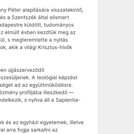
y Péter alapítására visszatekintő,
és a Szentszék által elismert
udapestre küldött, tudományos
 az elmúlt évben kezdtük meg az
ül, s megteremtette a nyitás
, akik a világi Krisztus-hívők
tően újjászerveződő
észesüljenek. A teológiai képzést
etőséget ad az együttműködésre.
tézmény profiljába illeszkedő —
elkezik, s nyitva áll a Sapientia-
ek és az egyházi egyetemek, illetve
 arra fogja sarkallni az