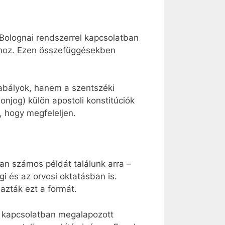
 Bolognai rendszerrel kapcsolatban
ához. Ezen összefüggésekben
zabályok, hanem a szentszéki
onjog) külön apostoli konstitúciók
, hogy megfeleljen.
an számos példát találunk arra –
i és az orvosi oktatásban is.
mazták ezt a formát.
 kapcsolatban megalapozott