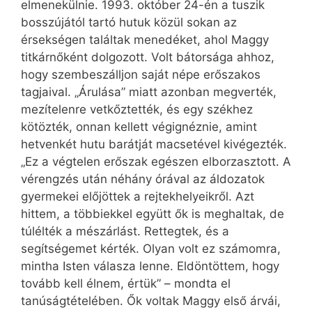
elmenekülnie. 1993. október 24-én a tuszik
bosszújától tartó hutuk közül sokan az
érsekségen találtak menedéket, ahol Maggy
titkárnőként dolgozott. Volt bátorsága ahhoz,
hogy szembeszálljon saját népe erőszakos
tagjaival. „Árulása” miatt azonban megverték,
mezítelenre vetkőztették, és egy székhez
kötözték, onnan kellett végignéznie, amint
hetvenkét hutu barátját macsetével kivégezték.
„Ez a végtelen erőszak egészen elborzasztott. A
vérengzés után néhány órával az áldozatok
gyermekei előjöttek a rejtekhelyeikről. Azt
hittem, a többiekkel együtt ők is meghaltak, de
túlélték a mészárlást. Rettegtek, és a
segítségemet kérték. Olyan volt ez számomra,
mintha Isten válasza lenne. Eldöntöttem, hogy
tovább kell élnem, értük” – mondta el
tanúságtételében. Ők voltak Maggy első árvái,