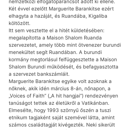
nemzetközi elfogatóparancsot adott ki ellene.
Két évvel ezelőtt Marguerite Barankitse ezért
elhagyta a hazáját, és Ruandába, Kigaliba
költözött.
Itt sem vesztette el a hitét küldetésében:
megalapította a Maison Shalom Ruanda
szervezetet, amely több mint ötvenezer burundi
menekültet segít Ruandában. A burundi
kormány megtorlásul felfüggesztette a Maison
Shalom Burundi működését, és befagyasztotta
a szervezet bankszámláit.
Marguerite Barankitse egyike volt azoknak a
nőknek, akik idén március 8-án, nőnapon, a
„Voices of Faith” („A hit hangjai”) rendezvényen
tanúságot tettek az életükről a Vatikánban.
Elmesélte, hogy 1993 szörnyű őszén a tuszi
etnikum tagjaként saját szemével látta, amint
számos családtagját kivégezték. Neki sikerült