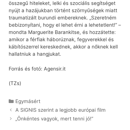
összegű hiteleket, lelki és szociális segítséget
nyújt a hazájukban történt szörnyűségek miatt
traumatizált burundi embereknek. „Szeretném
bebizonyítani, hogy el lehet érni a lehetetlent!” –
mondta Marguerite Barankitse, és hozzátette:
amikor a férfiak háborúznak, fegyverekkel és
kábítószerrel kereskednek, akkor a nőknek kell
hallatniuk a hangjukat.
Forrás és fotó: Agensir.it
(TZs)
Kategória
Egymásért
A SIGNIS szerint a legjobb európai film
„Önkéntes vagyok, mert tenni jó!”