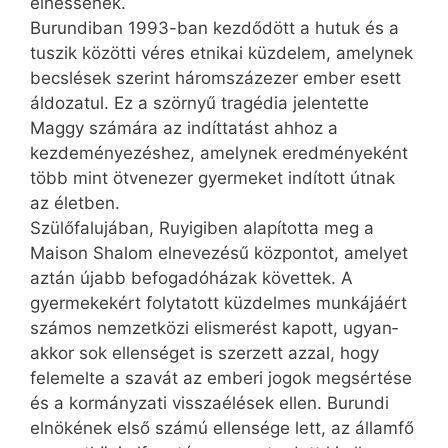
élhessenek.
Burundiban 1993-ban kezdődött a hutuk és a
tuszik közötti véres etnikai küzdelem, amelynek
becslések szerint háromszázezer ember esett
áldozatul. Ez a szörnyű tragédia jelentette
Maggy számára az indíttatást ahhoz a
kezdeményezéshez, amelynek eredményeként
több mint ötvenezer gyermeket indított útnak
az életben.
Szülőfalujában, Ruyigiben alapította meg a
Maison Shalom elnevezésű központot, amelyet
aztán újabb befogadóházak követtek. A
gyermekekért folytatott küzdelmes munkájáért
számos nemzetközi elismerést kapott, ugyan­
akkor sok ellenséget is szerzett azzal, hogy
felemelte a szavát az emberi jogok megsértése
és a kormányzati visszaélések ellen. Burundi
elnökének első számú ellensége lett, az államfő