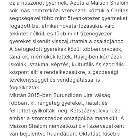
ez a huszonöt gyermek. Azóta a Maison Shalom
sok más nemzetközi szervezet, köztük a Caritas
segítségével több mint ötvenkétezer gyermeket
fogadott be, etnikai hovatartozásukra való
tekintet nélkül, és több mint tizen­egyezer
gyereket sikerült visszajuttatnia a családjához.
A befogadott gyerekek közül többen orvosok,
tanárok, mérnökök lettek. Ruyigiben kórházak,
iskolák, szakmai képzés, kulturális és szociális
központ állt a rendelkezésükre, s gazdasági
tevékenységgel és vendéglátással is
foglalkoztak.
Miután 2015-ben Burundiban újra válság
robbant ki, rengeteg gyereket, fiatalt és
felnőttet gyilkoltak meg. Kétszáznyolcvanezer
ember a szomszédos országokba menekült. A
Maison Shalom nemzetközi civil szervezetként
van bejelentve Ruandában. Oktatást, kisebb