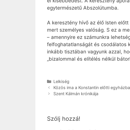
el kisebbedést. A keresztény apofa
egytermészetű Abszolútumba.
A keresztény hívő az élő Isten előt
mert személyes valóság. S ez a megi
– amennyire ez számunkra lehetség
felfoghatatlanságát és csodálatos 
inkább tisztában vagyunk azzal, hog
„bizalommal és elítélés nélkül bát
Kategória
Lelkiség
Közös ima a Konstantin előtti egyházb
Szent Kálmán krónikája
Szólj hozzá!