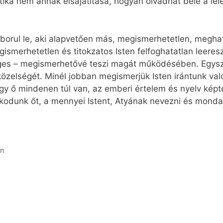
tika nem annak elsajátítása, hogyan olvadhat bele a lé
t borul le, aki alapvetően más, megismerhetetlen, megha
smerhetetlen és titokzatos Isten felfoghatatlan leeresz
es – megismerhetővé teszi magát működésében. Egyszerr
közelségét. Minél jobban megismerjük Isten irántunk val
y ő mindenen túl van, az emberi értelem és nyelv képtel
orkodunk őt, a mennyei Istent, Atyának nevezni és mond
an