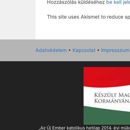
Hozzászólás küldéséhez
be kell je
This site uses Akismet to reduce 
Adatvédelem
•
Kapcsolat
•
Impresszum
„Az Új Ember katolikus hetilap 2014. évi 