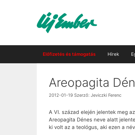
Kilépés
a
tartalomba
Előfizetés és támogatás
Hírek
E
Areopagita Déne
2012-01-19
Szerző:
Jeviczki Ferenc
A VI. század elején jelentek meg az
Areopagita Dénes neve alatt jelente
ki volt az a teológus, aki ezen a né