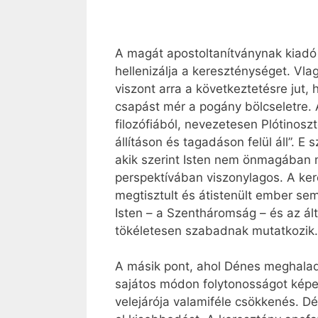
A magát apostoltanítványnak kiadó í
hellenizálja a kereszténységet. Vla
viszont arra a következtetésre jut,
csapást mér a pogány bölcseletre. 
filozófiából, nevezetesen Plótinoszt
állításon és tagadáson felül áll”. E
akik szerint Isten nem önmagában 
perspektívában viszonylagos. A ke
megtisztult és átistenült ember se
Isten – a Szentháromság – és az ált
tökéletesen szabadnak mutatkozik.
A másik pont, ahol Dénes meghaladja
sajátos módon folytonosságot képez
velejárója valamiféle csökkenés. Dé