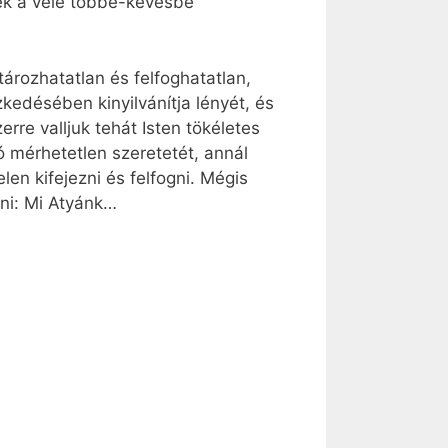
lek a vele többé-kevésbé
tározhatatlan és felfoghatatlan,
kedésében kinyilvánítja lényét, és
e valljuk tehát Isten tökéletes
ó mérhetetlen szeretetét, annál
en kifejezni és felfogni. Mégis
ani: Mi Atyánk…