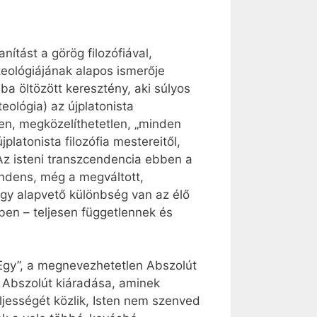
ítást a görög filozófiával,
teológiájának alapos ismerője
ba öltözött keresztény, aki súlyos
ológia) az újplatonista
tlen, megközelíthetetlen, „minden
platonista filozófia mestereitől,
Az isteni transzcendencia ebben a
ndens, még a megváltott,
ogy alapvető különbség van az élő
ben – teljesen függetlennek és
 „Egy”, a megnevezhetetlen Abszolút
z Abszolút kiáradása, aminek
ljességét közlik, Isten nem szenved