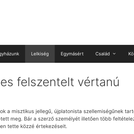
gyházunk
Lelkiség
Egymásért
Család
Kö
s felszentelt vértanú
ok a misztikus jellegű, újplatonista szellemiségűnek tart
tett meg. Bár a szerző személyét illetően több feltétel
ven tette közzé értekezéseit.