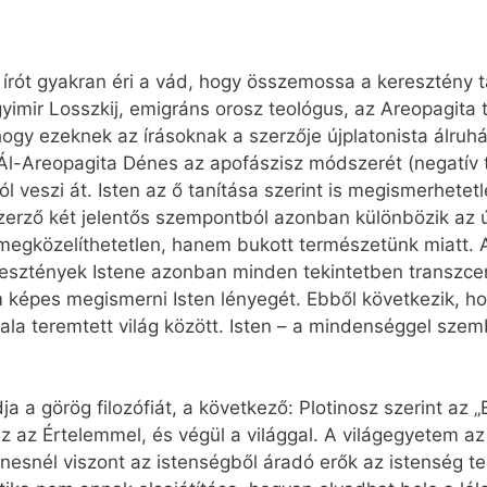
rót gyakran éri a vád, hogy összemossa a keresztény tan
gyimir Losszkij, emigráns orosz teológus, az Areopagita 
 hogy ezeknek az írásoknak a szerzője újplatonista álruhá
Ál-Areopagita Dénes az apofászisz módszerét (negatív te
ól veszi át. Isten az ő tanítása szerint is megismerhete
 szerző két jelentős szempontból azonban különbözik az új
megközelíthetetlen, hanem bukott természetünk miatt. 
resztények Istene azonban minden tekintetben transzce
m képes megismerni Isten lényegét. Ebből következik, h
ala teremtett világ között. Isten – a mindenséggel szem
 a görög filozófiát, a következő: Plotinosz szerint az
 az Értelemmel, és végül a világgal. A világegyetem a
nesnél viszont az istenségből áradó erők az istenség te