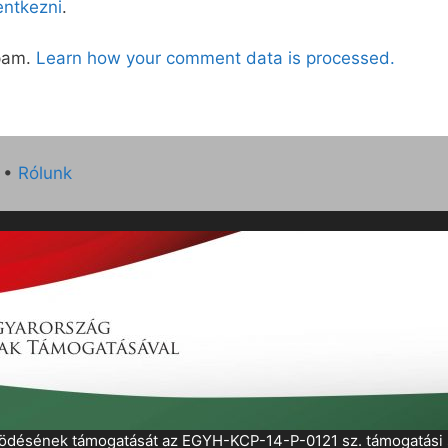
lentkezni
.
spam.
Learn how your comment data is processed.
•
Rólunk
működésének támogatását az EGYH-KCP-14-P-0121 sz. támogatás