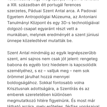
a XIII. században élt portugál ferences
szerzetes, Páduai Szent Antal arca. A Padovai
Egyetem Antropológiai Múzeuma, az Antoniani
Tanulmányi Központ és egy 3D-s technológiával
dolgozó csapat egyaránt részt vett a
munkában, melynek eredményét a szent júniusi
ünnepe közeledtével mutatták be.
Szent Antal mindmáig az egyik legnépszerűbb
szent, ami sajnos nem csak jót jelent: rengeteg
babona és egyéb torz hiedelem is kapcsolódik
személyéhez, s ez – valljuk meg – nem sok
örömmel járulhat hozzá mennyei
boldogságához. Sokkal fontosabb volna
Krisztusnak adottságára, a Szentírás és az
emberek szeretetében különösen
megmutatkozó hitére figyelnünk. És most már
látható arcára, mely erőteljes, férfias vonásaival