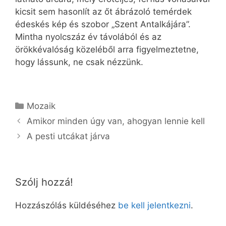
kicsit sem hasonlít az őt ábrázoló temérdek
édeskés kép és szobor „Szent Antalkájára”.
Mintha nyolcszáz év távolából és az
örökkévalóság közeléből arra figyelmeztetne,
hogy lássunk, ne csak nézzünk.
Kategória
Mozaik
Amikor minden úgy van, ahogyan lennie kell
A pesti utcákat járva
Szólj hozzá!
Hozzászólás küldéséhez
be kell jelentkezni
.