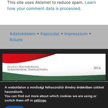
This site uses Akismet to reduce spam.
Learn
how your comment data is processed.
Adatvédelem
•
Kapcsolat
•
Impresszum
•
Rólunk
„Az Új Ember katolikus hetilap 2014. évi működésének
A weboldalon a minőségi felhasználói élmény érdekében sütiket
támogatását az EGYH-KCP-14-P-0121 sz. támogatási
használunk.
szerződés keretében 3 000 000 Ft összegben támogatta az
You can find out more about which cookies we are using or
Emberi Erőforrások Minisztériuma.”
switch them off in
settings
.