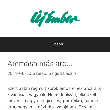
Kilépés
a
tartalomba
Menü
Arcmása más arc…
2014-06-20
Szerző:
Szigeti László
Ezért aztán régmúlt korok embereinek arcára is
kíváncsiak vagyunk. Nem idealizált, elképzelt
művészi (vagy épp giccses) portréikra, hanem
arra, hogyan is néztek ki valójában. Ezzel a