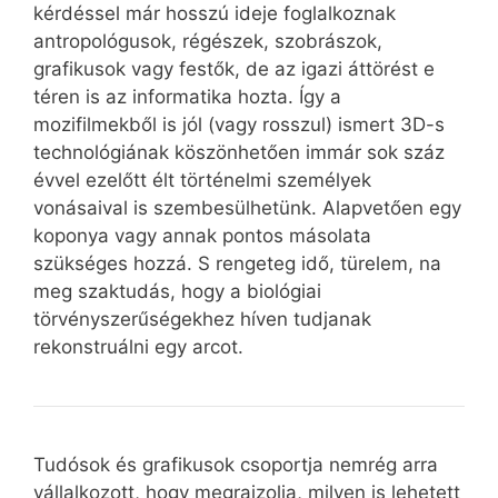
kérdéssel már hosszú ideje foglalkoznak
antropológusok, régészek, szobrászok,
grafikusok vagy festők, de az igazi áttörést e
téren is az informatika hozta. Így a
mozifilmekből is jól (vagy rosszul) ismert 3D-s
technológiának köszönhetően immár sok száz
évvel ezelőtt élt történelmi személyek
vonásaival is szembesülhetünk. Alapvetően egy
koponya vagy annak pontos másolata
szükséges hozzá. S rengeteg idő, türelem, na
meg szaktudás, hogy a biológiai
törvényszerűségekhez híven tudjanak
rekonstruálni egy arcot.
Tudósok és grafikusok csoportja nemrég arra
vállalkozott, hogy megrajzolja, milyen is lehetett