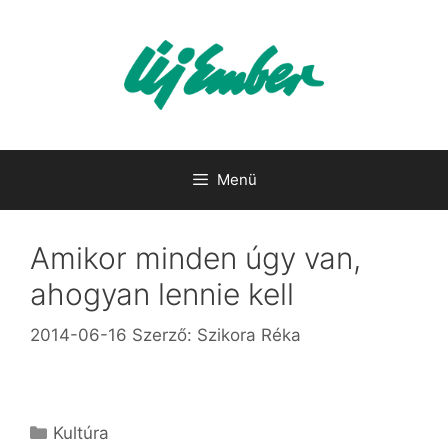
Kilépés
a
tartalomba
Menü
Amikor minden úgy van,
ahogyan lennie kell
2014-06-16
Szerző:
Szikora Réka
Kategória
Kultúra