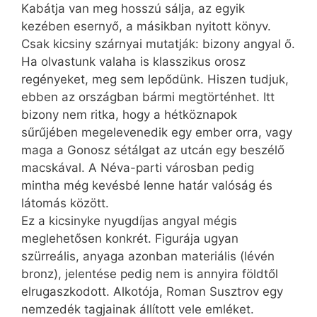
Kabátja van meg hosszú sálja, az egyik
kezében esernyő, a másikban nyitott könyv.
Csak kicsiny szárnyai mutatják: bizony angyal ő.
Ha olvastunk valaha is klasszikus orosz
regényeket, meg sem lepődünk. Hiszen tudjuk,
ebben az országban bármi megtörténhet. Itt
bizony nem ritka, hogy a hétköznapok
sűrűjében megelevenedik egy ember orra, vagy
maga a Gonosz sétálgat az utcán egy beszélő
macskával. A Néva-parti városban pedig
mintha még kevésbé lenne határ valóság és
látomás között.
Ez a kicsinyke nyugdíjas angyal mégis
meglehetősen konkrét. Figurája ugyan
szürreális, anyaga azonban materiális (lévén
bronz), jelentése pedig nem is annyira földtől
elrugaszkodott. Alkotója, Roman Susztrov egy
nemzedék tagjainak állított vele emléket.