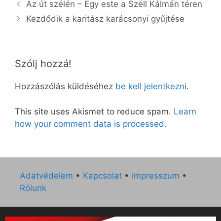
Az út szélén – Egy este a Széll Kálmán téren
Kezdődik a karitász karácsonyi gyűjtése
Szólj hozzá!
Hozzászólás küldéséhez
be kell jelentkezni
.
This site uses Akismet to reduce spam.
Learn
how your comment data is processed.
Adatvédelem
•
Kapcsolat
•
Impresszum
•
Rólunk