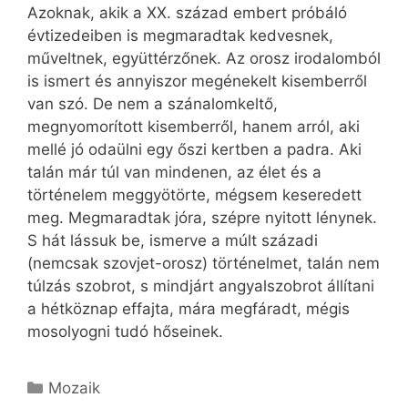
Azoknak, akik a XX. század embert próbáló
évtizedeiben is megmaradtak kedvesnek,
műveltnek, együttérzőnek. Az orosz irodalomból
is ismert és annyiszor megénekelt kisemberről
van szó. De nem a szánalomkeltő,
megnyomorított kisemberről, hanem arról, aki
mellé jó odaülni egy őszi kertben a padra. Aki
talán már túl van mindenen, az élet és a
történelem meggyötörte, mégsem keseredett
meg. Megmaradtak jóra, szépre nyitott lénynek.
S hát lássuk be, ismerve a múlt századi
(nemcsak szovjet-orosz) történelmet, talán nem
túlzás szobrot, s mindjárt angyalszobrot állítani
a hétköznap effajta, mára megfáradt, mégis
mosolyogni tudó hőseinek.
Kategória
Mozaik