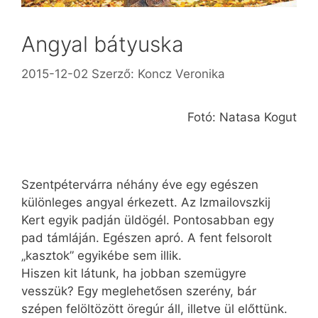
Angyal bátyuska
2015-12-02
Szerző:
Koncz Veronika
Fotó: Natasa Kogut
Szentpétervárra néhány éve egy egészen
különleges angyal érkezett. Az Izmailovszkij
Kert egyik padján üldögél. Pontosabban egy
pad támláján. Egészen apró. A fent felsorolt
„kasztok” egyikébe sem illik.
Hiszen kit látunk, ha jobban szemügyre
vesszük? Egy meglehetősen szerény, bár
szépen felöltözött öregúr áll, illetve ül előttünk.