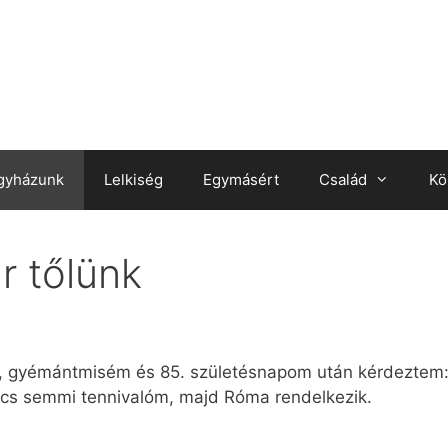
gyházunk
Lelkiség
Egymásért
Család
Kö
r tőlünk
, gyémántmisém és 85. születésnapom után kérdeztem
incs semmi tennivalóm, majd Róma rendelkezik.