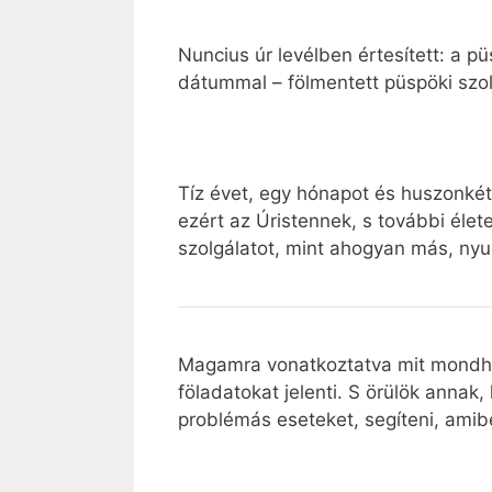
Nuncius úr levélben értesített: a 
dátummal – fölmentett püspöki szol
Tíz évet, egy hónapot és huszonkét
ezért az Úristennek, s további éle
szolgálatot, mint ahogyan más, nyu
Magamra vonatkoztatva mit mondhato
föladatokat jelenti. S örülök annak
problémás eseteket, segíteni, amib