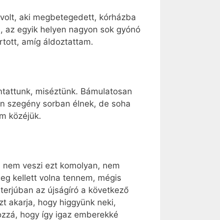
 volt, aki megbetegedett, kórházba
em, az egyik helyen nagyon sok gyónó
rtott, amíg áldoztattam.
óntattunk, miséztünk. Bámulatosan
yon szegény sorban élnek, de soha
m közéjük.
aki nem veszi ezt komolyan, nem
eg kellett volna tennem, mégis
terjúban az újságíró a következő
zt akarja, hogy higgyünk neki,
ozzá, hogy így igaz emberekké