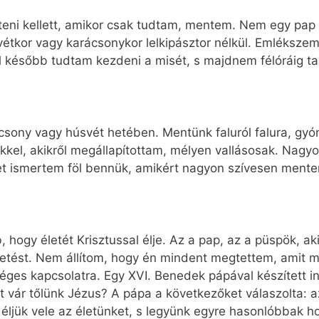
gíteni kellett, amikor csak tudtam, mentem. Nem egy pap
svétkor vagy karácsonykor lelkipásztor nélkül. Emléksz
al később tudtam kezdeni a misét, s majdnem félóráig ta
ácsony vagy húsvét hetében. Mentünk faluról falura, gy
vekkel, akikről megállapítottam, mélyen vallásosak. Nag
t ismertem föl bennük, amikért nagyon szívesen mente
, hogy életét Krisztussal élje. Az a pap, az a püspök, 
ldetést. Nem állítom, hogy én mindent megtettem, amit m
ges kapcsolatra. Egy XVI. Benedek pápával készített in
it vár tőlünk Jézus? A pápa a következőket válaszolta: a
éljük vele az életünket, s legyünk egyre hasonlóbbak h