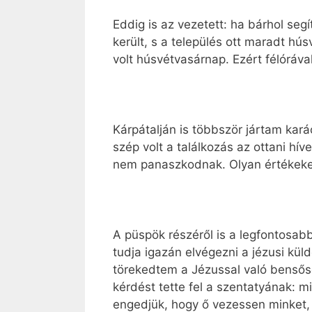
Eddig is az vezetett: ha bárhol se
került, s a település ott maradt hú
volt húsvétvasárnap. Ezért félóráv
Kárpátalján is többször jártam kar
szép volt a találkozás az ottani hí
nem panaszkodnak. Olyan értékeke
A püspök részéről is a legfontosabb
tudja igazán elvégezni a jézusi kü
törekedtem a Jézussal való bensősé
kérdést tette fel a szentatyának: m
engedjük, hogy ő vezessen minket, 