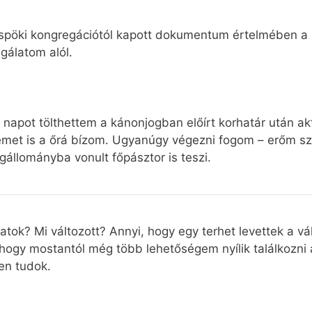
püspöki kongregációtól kapott dokumentum értelmében a
gálatom alól.
 napot tölthettem a kánonjogban előírt korhatár után ak
temet is a őrá bízom. Ugyanúgy végezni fogom – erőm sze
gállományba vonult főpásztor is teszi.
k? Mi változott? Annyi, hogy egy terhet levettek a váll
, hogy mostantól még több lehetőségem nyílik találkozni
en tudok.