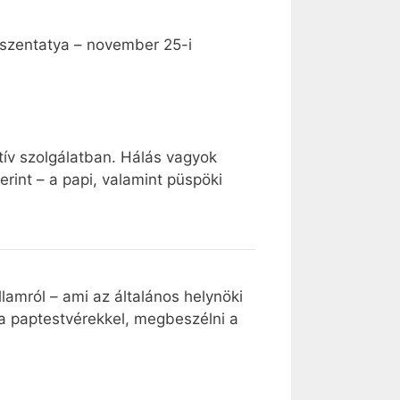
 szentatya – november 25-i
tív szolgálatban. Hálás vagyok
rint – a papi, valamint püspöki
amról – ami az általános helynöki
 a paptestvérekkel, megbeszélni a