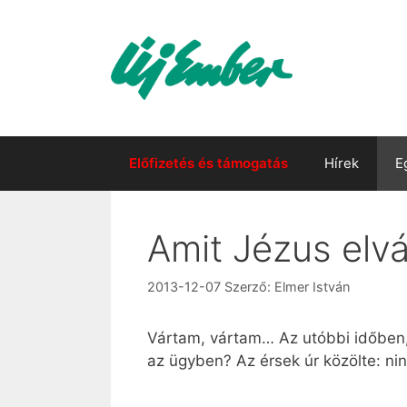
Kilépés
a
tartalomba
Előfizetés és támogatás
Hírek
E
Amit Jézus elvá
2013-12-07
Szerző:
Elmer István
Vártam, vártam… Az utóbbi időben
az ügyben? Az érsek úr közölte: n