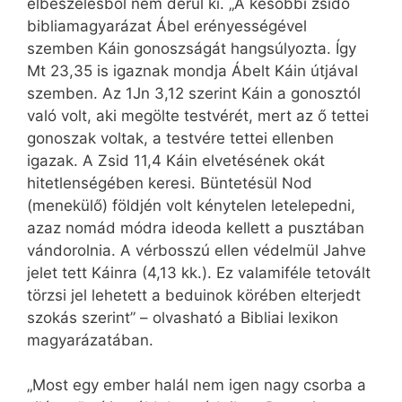
elbeszélésből nem derül ki. „A későbbi zsidó
bibliamagyarázat Ábel erényességével
szemben Káin gonoszságát hangsúlyozta. Így
Mt 23,35 is igaznak mondja Ábelt Káin útjával
szemben. Az 1Jn 3,12 szerint Káin a gonosztól
való volt, aki megölte testvérét, mert az ő tettei
gonoszak voltak, a testvére tettei ellenben
igazak. A Zsid 11,4 Káin elvetésének okát
hitetlenségében keresi. Büntetésül Nod
(menekülő) földjén volt kénytelen letelepedni,
azaz nomád módra ideoda kellett a pusztában
vándorolnia. A vérbosszú ellen védelmül Jahve
jelet tett Káinra (4,13 kk.). Ez valamiféle tetovált
törzsi jel lehetett a beduinok körében elterjedt
szokás szerint” – olvasható a Bibliai lexikon
magyarázatában.
„Most egy ember halál nem igen nagy csorba a