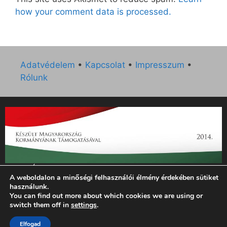
how your comment data is processed.
Adatvédelem
•
Kapcsolat
•
Impresszum
•
Rólunk
„Az Új Ember katolikus hetilap 2014. évi működésének
A weboldalon a minőségi felhasználói élmény érdekében sütiket
támogatását az EGYH-KCP-14-P-0121 sz. támogatási
használunk.
szerződés keretében 3 000 000 Ft összegben támogatta az
You can find out more about which cookies we are using or
Emberi Erőforrások Minisztériuma.”
switch them off in
settings
.
© 2026 Magyar Kurír - Új Ember
• Készült
GeneratePress
Elfogad