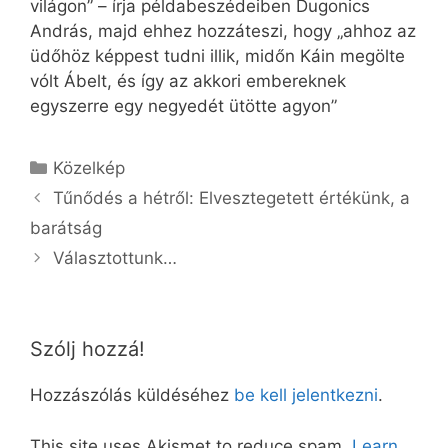
világon” – írja példabeszédeiben Dugonics
András, majd ehhez hozzáteszi, hogy „ahhoz az
üdőhöz képpest tudni illik, midőn Káin megölte
vólt Ábelt, és így az akkori embereknek
egyszerre egy negyedét ütötte agyon”
Kategória
Közelkép
Tűnődés a hétről: Elvesztegetett értékünk, a
barátság
Választottunk…
Szólj hozzá!
Hozzászólás küldéséhez
be kell jelentkezni
.
This site uses Akismet to reduce spam.
Learn