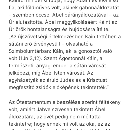
Káinról mindenki tudja, hogy Ádám és Éva első
fia, aki földműves volt, akinek gabonaáldozatát
– szemben öccse, Ábel bárányáldozatával – az
Úr elutasította. Ábel meggyilkolásáért Káint az
Úr örök hontalanságra és bujdosásra ítélte.
„Az újszövetségi értelmezésben Káin tettében a
sátáni erő érvényesült – olvasható a
Szimbólumtárban: Káin, aki a gonosztól való
volt (1Jn 3,12). Szent Ágostonnál Káin, a
természeti, anyagi ember a sátán városát
jelképezi, míg Ábel Isten városát. Az
egyházatyák az áruló Júdás és a Krisztust
megfeszítő zsidók előképének tekintették.”
Az Ótestamentum elbeszélése szerint féltékeny
volt, amiért Jahve szívesen tekintett Ábel
áldozatára, az övét pedig nem méltatta
tekintetre; hogy ennek mi volt az oka, ez az