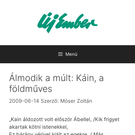
Kilépés
a
tartalomba
Menü
Álmodik a múlt: Káin, a
földműves
2009-06-14
Szerző:
Móser Zoltán
„Kain áldozott volt először Ábellel, /Kik frigyet
akartak kötni istenekkel,
Ez bárány vérivel kiált az egekre, / Más