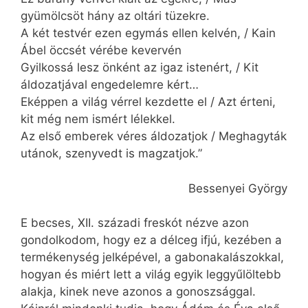
gyümölcsöt hány az oltári tüzekre.
A két testvér ezen egymás ellen kelvén, / Kain
Ábel öccsét vérébe kevervén
Gyilkossá lesz önként az igaz istenért, / Kit
áldozatjával engedelemre kért…
Eképpen a világ vérrel kezdette el / Azt érteni,
kit még nem ismért lélekkel.
Az első emberek véres áldozatjok / Meghagyták
utánok, szenyvedt is magzatjok.”
Bessenyei György
E becses, XII. századi freskót nézve azon
gondolkodom, hogy ez a délceg ifjú, kezében a
termékenység jelképével, a gabonakalászokkal,
hogyan és miért lett a világ egyik leggyűlöltebb
alakja, kinek neve azonos a gonoszsággal.