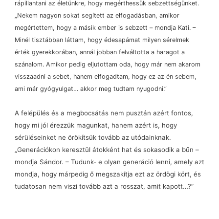
rápillantani az életünkre, hogy megérthessük sebzettségünket.
„Nekem nagyon sokat segített az elfogadásban, amikor
megértettem, hogy a másik ember is sebzett
–
mondja Kati.
–
Minél tisztábban láttam, hogy édesapámat milyen sérelmek
érték gyerekkorában, annál jobban felváltotta a haragot a
szánalom. Amikor pedig eljutottam oda, hogy már nem akarom
visszaadni a sebet, hanem elfogadtam, hogy ez az én sebem,
ami már gyógyulgat… akkor meg tudtam nyugodni.”
A felépülés és a megbocsátás nem pusztán azért fontos,
hogy mi jól érezzük magunkat, hanem azért is, hogy
sérüléseinket ne örökítsük tovább az utódainknak.
„Generációkon keresztül átokként hat és sokasodik a bűn
–
mondja Sándor.
–
Tudunk- e olyan generáció lenni, amely azt
mondja, hogy márpedig ő megszakítja ezt az ördögi kört, és
tudatosan nem viszi tovább azt a rosszat, amit kapott…?”