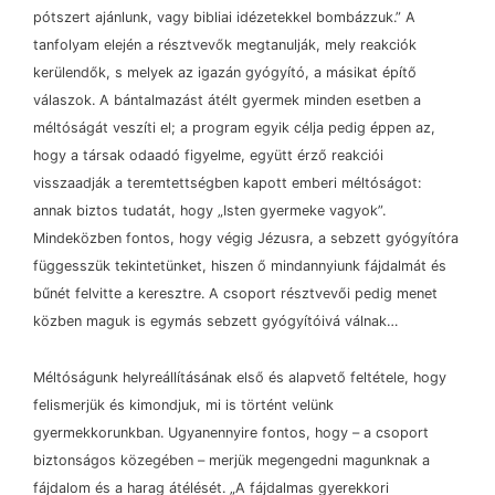
pótszert ajánlunk, vagy bibliai idézetekkel bombázzuk.” A
tanfolyam elején a résztvevők megtanulják, mely reakciók
kerülendők, s melyek az igazán gyógyító, a másikat építő
válaszok. A bántalmazást átélt gyermek minden esetben a
méltóságát veszíti el; a program egyik célja pedig éppen az,
hogy a társak odaadó figyelme, együtt érző reakciói
visszaadják a teremtettségben kapott emberi méltóságot:
annak biztos tudatát, hogy „Isten gyermeke vagyok”.
Mindeközben fontos, hogy végig Jézusra, a sebzett gyógyítóra
függesszük tekintetünket, hiszen ő mindannyiunk fájdalmát és
bűnét felvitte a keresztre. A csoport résztvevői pedig menet
közben maguk is egymás sebzett gyógyítóivá válnak…
Méltóságunk helyreállításának első és alapvető feltétele, hogy
felismerjük és kimondjuk, mi is történt velünk
gyermekkorunkban. Ugyanennyire fontos, hogy
–
a csoport
biztonságos közegében
–
merjük megengedni magunknak a
fájdalom és a harag átélését. „A fájdalmas gyerekkori