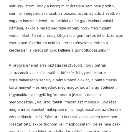
már úgy látom, hogy a harag mint érzelem sem nem pozitív,
sem nem negatív, akárcsak az összes többi, és adott esetben
nagyon hasznos lehet. Ha például az én gyerekeimet valaki
bántaná, akkor a harag segítene abban, hogy meg tudjam
védeni őket. Tehát a harag kifejezése igen fontos lehet bizonyos
esetekben. Szerintem nekünk, keresztényeknek ebben a
kérdésben is változtatnunk kellene a gondolkodásunkon.”
A program tehát arra biztatja résztvevőit, hogy bátran
„utazzanak vissza” a múltba, idézzék fel gyermekkoruk
legfájdalmasabb sebeit, a bántalmazó alakját, a bántalmazás
körülményeit
–
és engedjék meg maguknak a harag átélését…
Ugyanakkor az egyik legfontosabb jézusi parancs a
megbocsátás. „Az Úrtól tanult imában azt mondjuk: Bocsásd
meg a mi vétkeinket, miképpen mi is megbocsátunk az ellenünk
vétkezőknek
–
idézi Sándor.
–
Ha tehát valaki velem szemben
rosszat tett, akkor tudnom kell megbocsátani. De ez nem csak
egy frázis. Nem lehet gondolkodás nélkül vagy »izomból«