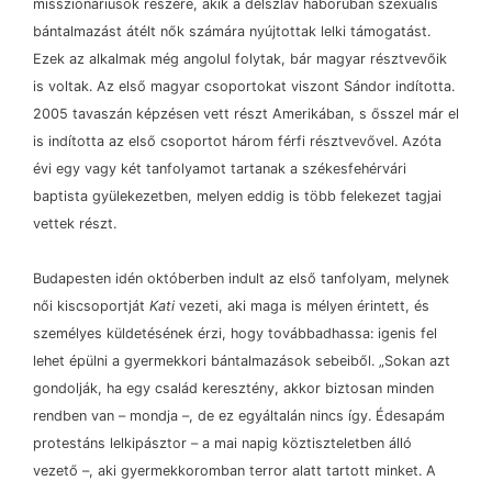
misszionáriusok részére, akik a délszláv háborúban szexuális
bántalmazást átélt nők számára nyújtottak lelki támogatást.
Ezek az alkalmak még angolul folytak, bár magyar résztvevőik
is voltak. Az első magyar csoportokat viszont Sándor indította.
2005 tavaszán képzésen vett részt Amerikában, s ősszel már el
is indította az első csoportot három férfi résztvevővel. Azóta
évi egy vagy két tanfolyamot tartanak a székesfehérvári
baptista gyülekezetben, melyen eddig is több felekezet tagjai
vettek részt.
Budapesten idén októberben indult az első tanfolyam, melynek
női kiscsoportját
Kati
vezeti, aki maga is mélyen érintett, és
személyes küldetésének érzi, hogy továbbadhassa: igenis fel
lehet épülni a gyermekkori bántalmazások sebeiből. „Sokan azt
gondolják, ha egy család keresztény, akkor biztosan minden
rendben van
–
mondja
–
, de ez egyáltalán nincs így. Édesapám
protestáns lelkipásztor
–
a mai napig köztiszteletben álló
vezető
–
, aki gyermekkoromban terror alatt tartott minket. A