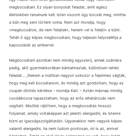
megbocsátani. Ez olyan bonyolult feladat, amit egész
életünkben tanulnunk kell. Isten viszont úgy bocsát meg, mintha
a bűn meg sem történt volna. Nem azt mondja, hogy
»megbocsátok, de nem felejtek«, hanem »el is felejti« a bűnt.
Tehát ő úgy képes megbocsátani, hogy teljesen helyreállítja a
kapcsolatát az emberrel.
Megbocsátani azonban nem mindig egyszerű, annak számára
pedig, akit gyermekkorában bántalmaztak, különösen nehéz
feladat… „Nekem a múltban nagyon sokszor a fejemhez vágták,
hogy meg kell bocsátanom, és mindig azt gondoltam, hogy ez
csupán döntés kérdése
–
mondja Kati.
–
Aztán másnap mindig
csodálkozva tapasztaltam, hogy az erős elhatározás nem
segített. Később rájöttem, hogy a megbocsátás hosszú
folyamat, amely voltaképpen azt jelenti: elengedni, és Istenre
bízni az igazságszolgáltatást. Ugyanakkor nem vagyok képes
valamit elengedni, ha nem tudom pontosan, mi is az, amivel