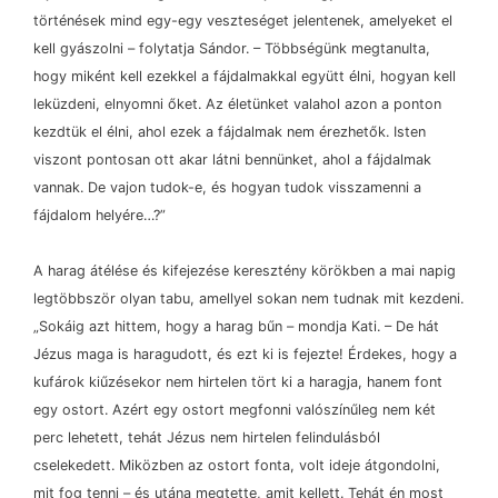
történések mind egy-egy veszteséget jelentenek, amelyeket el
kell gyászolni
–
folytatja Sándor.
–
Többségünk megtanulta,
hogy miként kell ezekkel a fájdalmakkal együtt élni, hogyan kell
leküzdeni, elnyomni őket. Az életünket valahol azon a ponton
kezdtük el élni, ahol ezek a fájdalmak nem érezhetők. Isten
viszont pontosan ott akar látni bennünket, ahol a fájdalmak
vannak. De vajon tudok-e, és hogyan tudok visszamenni a
fájdalom helyére…?”
A harag átélése és kifejezése keresztény körökben a mai napig
legtöbbször olyan tabu, amellyel sokan nem tudnak mit kezdeni.
„Sokáig azt hittem, hogy a harag bűn
–
mondja Kati.
–
De hát
Jézus maga is haragudott, és ezt ki is fejezte! Érdekes, hogy a
kufárok kiűzésekor nem hirtelen tört ki a haragja, hanem font
egy ostort. Azért egy ostort megfonni valószínűleg nem két
perc lehetett, tehát Jézus nem hirtelen felindulásból
cselekedett. Miközben az ostort fonta, volt ideje átgondolni,
mit fog tenni
–
és utána megtette, amit kellett. Tehát én most