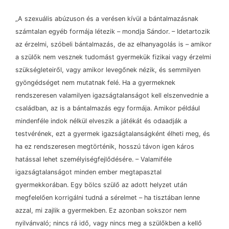
„A szexuális abúzuson és a verésen kívül a bántalmazásnak
számtalan egyéb formája létezik
–
mondja Sándor.
–
Idetartozik
az érzelmi, szóbeli bántalmazás, de az elhanyagolás is
–
amikor
a szülők nem vesznek tudomást gyermekük fizikai vagy érzelmi
szükségleteiről, vagy amikor levegőnek nézik, és semmilyen
gyöngédséget nem mutatnak felé. Ha a gyermeknek
rendszeresen valamilyen igazságtalanságot kell elszenvednie a
családban, az is a bántalmazás egy formája. Amikor például
mindenféle indok nélkül elveszik a játékát és odaadják a
testvérének, ezt a gyermek igazságtalanságként élheti meg, és
ha ez rendszeresen megtörténik, hosszú távon igen káros
hatással lehet személyiségfejlődésére.
–
Valamiféle
igazságtalanságot minden ember megtapasztal
gyermekkorában. Egy bölcs szülő az adott helyzet után
megfelelően korrigálni tudná a sérelmet
–
ha tisztában lenne
azzal, mi zajlik a gyermekben. Ez azonban sokszor nem
nyilvánvaló; nincs rá idő, vagy nincs meg a szülőkben a kellő