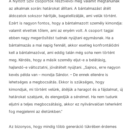
A Nyitott Szív csoportok résztvevői még valamit megtanulnak
az alkalmak során: határokat állítani. A bántalmazást átélt
áldozatok sokszor hárítják, bagatellizálják, ami velük történt.
Ezért is nagyon fontos, hogy a bántalmazott személy kimondja:
valamit elvettek tőlem, ami az enyém volt. A csoport tagjai
ebben nagy megerősítést tudnak nyújtani egymásnak. Ha a
bántalmazás a mai napig fennáll, akkor esetleg konfrontálódni
kell a bántalmazóval, ami eddig talán még soha nem történt
meg. Kérdés, hogy a másik személy eljut-e a belátásig,
hajlandó-e változtatni, jóvátételt nyújtani. „Sajnos, erre nagyon
kevés példa van
–
mondja Sándor.
–
De ennek ellenére is
lehetséges a megbocsátás. Ekkor is szükséges, hogy
kimondjuk, mi történt velünk, átéljük a haragot és a fájdalmat, új
határokat szabjunk, és elengedjük a sérelmet. Ha nem tudunk
eljutni a teljes megbocsátásig, akkor ez nyilvánvalóan teherként
fog megjelenni az életünkben.”
Az bizonyos, hogy mindig több generáció tükrében érdemes