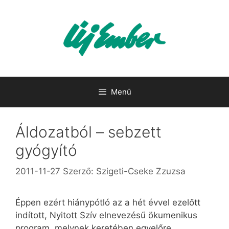
Kilépés
a
tartalomba
Menü
Áldozatból – sebzett
gyógyító
2011-11-27
Szerző:
Szigeti-Cseke Zzuzsa
Éppen ezért hiánypótló az a hét évvel ezelőtt
indított, Nyitott Szív elnevezésű ökumenikus
program, melynek keretében egyelőre