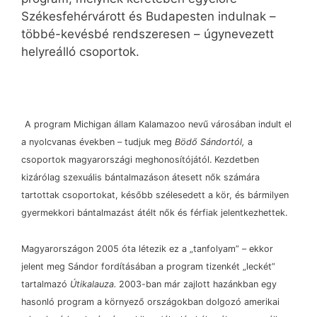
Székesfehérvárott és Budapesten indulnak –
többé-kevésbé rendszeresen – úgynevezett
helyreálló csoportok.
A program Michigan állam Kalamazoo nevű városában indult el
a nyolcvanas években
–
tudjuk meg
Bödő Sándortól,
a
csoportok magyarországi meghonosítójától. Kezdetben
kizárólag szexuális bántalmazáson átesett nők számára
tartottak csoportokat, később szélesedett a kör, és bármilyen
gyermekkori bántalmazást átélt nők és férfiak jelentkezhettek.
Magyarországon 2005 óta létezik ez a „tanfolyam”
–
ekkor
jelent meg Sándor fordításában a program tizenkét „leckét”
tartalmazó
Útikalauza.
2003-ban már zajlott hazánkban egy
hasonló program a környező országokban dolgozó amerikai