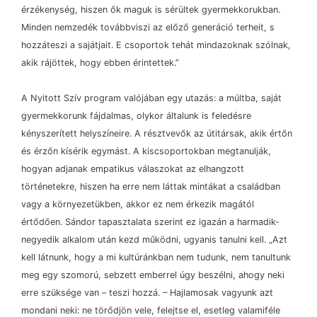
érzékenység, hiszen ők maguk is sérültek gyermekkorukban.
Minden nemzedék továbbviszi az előző generáció terheit, s
hozzáteszi a sajátjait. E csoportok tehát mindazoknak szólnak,
akik rájöttek, hogy ebben érintettek.”
A Nyitott Szív program valójában egy utazás: a múltba, saját
gyermekkorunk fájdalmas, olykor általunk is feledésre
kényszerített helyszíneire. A résztvevők az útitársak, akik értőn
és érzőn kísérik egymást. A kiscsoportokban megtanulják,
hogyan adjanak empatikus válaszokat az elhangzott
történetekre, hiszen ha erre nem láttak mintákat a családban
vagy a környezetükben, akkor ez nem érkezik magától
értődően. Sándor tapasztalata szerint ez igazán a harmadik-
negyedik alkalom után kezd működni, ugyanis tanulni kell. „Azt
kell látnunk, hogy a mi kultúránkban nem tudunk, nem tanultunk
meg egy szomorú, sebzett emberrel úgy beszélni, ahogy neki
erre szüksége van
–
teszi hozzá.
–
Hajlamosak vagyunk azt
mondani neki: ne törődjön vele, felejtse el, esetleg valamiféle