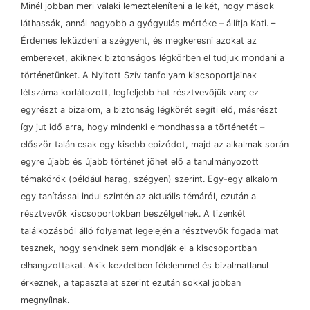
Minél jobban meri valaki lemezteleníteni a lelkét, hogy mások
láthassák, annál nagyobb a gyógyulás mértéke
–
állítja Kati.
–
Érdemes leküzdeni a szégyent, és megkeresni azokat az
embereket, akiknek biztonságos légkörben el tudjuk mondani a
történetünket. A Nyitott Szív tanfolyam kiscsoportjainak
létszáma korlátozott, legfeljebb hat résztvevőjük van; ez
egyrészt a bizalom, a biztonság légkörét segíti elő, másrészt
így jut idő arra, hogy mindenki elmondhassa a történetét
–
először talán csak egy kisebb epizódot, majd az alkalmak során
egyre újabb és újabb történet jöhet elő a tanulmányozott
témakörök (például harag, szégyen) szerint. Egy-egy alkalom
egy tanítással indul szintén az aktuális témáról, ezután a
résztvevők kiscsoportokban beszélgetnek. A tizenkét
találkozásból álló folyamat legelején a résztvevők fogadalmat
tesznek, hogy senkinek sem mondják el a kiscsoportban
elhangzottakat. Akik kezdetben félelemmel és bizalmatlanul
érkeznek, a tapasztalat szerint ezután sokkal jobban
megnyílnak.