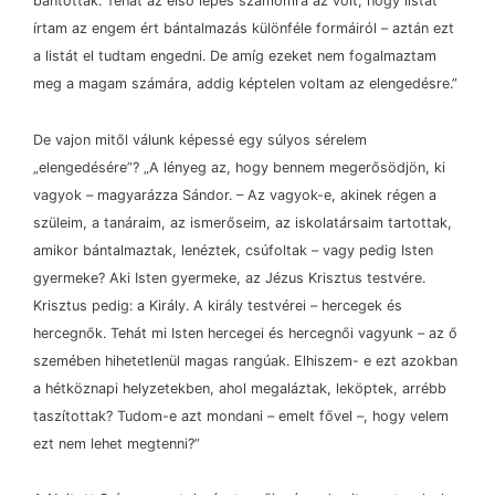
bántottak. Tehát az első lépés számomra az volt, hogy listát
írtam az engem ért bántalmazás különféle formáiról
–
aztán ezt
a listát el tudtam engedni. De amíg ezeket nem fogalmaztam
meg a magam számára, addig képtelen voltam az elengedésre.”
De vajon mitől válunk képessé egy súlyos sérelem
„elengedésére”? „A lényeg az, hogy bennem megerősödjön, ki
vagyok
–
magyarázza Sándor.
–
Az vagyok-e, akinek régen a
szüleim, a tanáraim, az ismerőseim, az iskolatársaim tartottak,
amikor bántalmaztak, lenéztek, csúfoltak
–
vagy pedig Isten
gyermeke? Aki Isten gyermeke, az Jézus Krisztus testvére.
Krisztus pedig: a Király. A király testvérei
–
hercegek és
hercegnők. Tehát mi Isten hercegei és hercegnői vagyunk
–
az ő
szemében hihetetlenül magas rangúak. Elhiszem- e ezt azokban
a hétköznapi helyzetekben, ahol megaláztak, leköptek, arrébb
taszítottak? Tudom-e azt mondani
–
emelt fővel
–
, hogy velem
ezt nem lehet megtenni?”