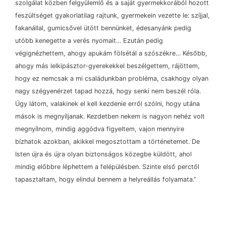
szolgálat közben felgyülemlő és a saját gyermekkorából hozott
feszültséget gyakorlatilag rajtunk, gyermekein vezette le: szíjjal,
fakanállal, gumicsővel ütött bennünket, édesanyánk pedig
utóbb kenegette a verés nyomait… Ezután pedig
végignézhettem, ahogy apukám fölsétál a szószékre… Később,
ahogy más lelkipásztor-gyerekekkel beszélgettem, rájöttem,
hogy ez nemcsak a mi családunkban probléma, csakhogy olyan
nagy szégyenérzet tapad hozzá, hogy senki nem beszél róla.
Úgy látom, valakinek el kell kezdenie erről szólni, hogy utána
mások is megnyíljanak. Kezdetben nekem is nagyon nehéz volt
megnyílnom, mindig aggódva figyeltem, vajon mennyire
bízhatok azokban, akikkel megosztottam a történetemet. De
Isten újra és újra olyan biztonságos közegbe küldött, ahol
mindig előbbre léphettem a felépülésben. Szinte első perctől
tapasztaltam, hogy elindul bennem a helyreállás folyamata.”