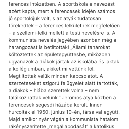
ferences intézetben. A sportiskola elnevezést
azért kapta, mert a ferencesek idején számos
jó sportolójuk volt, s az atyák tudatosan
törekedtek – a ferences lelkületnek megfelelően
– a szellemi-lelki mellett a testi nevelésre is. A
kommunista nevelés jegyében azonban még a
harangozást is betiltották! „Állami tanárokat
költöztettek az épületegyüttesbe, miközben
ugyanazok a diákok jártak az iskolába és laktak
a kollégiumban, akiket mi vettünk föl.
Megtiltottak velük minden kapcsolatot. A
szerzeteseket szigorú felügyelet alatt tartották,
a diákok – hiába szerették volna – nem
találkozhattak velünk.” Jeromos atya közben a
ferencesek segesdi házába került. Innen
hurcolták el 1950. június 10-én, társaival együtt.
Majd amikor nyár végén a kommunista hatalom
rákényszerítette „megállapodását” a katolikus