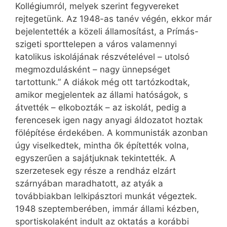
Kollégiumról, melyek szerint fegyvereket
rejtegetünk. Az 1948-as tanév végén, ekkor már
bejelentették a közeli államosítást, a Prímás-
szigeti sporttelepen a város valamennyi
katolikus iskolájának részvételével – utolsó
megmozdulásként – nagy ünnepséget
tartottunk.” A diákok még ott tartózkodtak,
amikor megjelentek az állami hatóságok, s
átvették – elkobozták – az iskolát, pedig a
ferencesek igen nagy anyagi áldozatot hoztak
fölépítése érdekében. A kommunisták azonban
úgy viselkedtek, mintha ők építették volna,
egyszerűen a sajátjuknak tekintették. A
szerzetesek egy része a rendház elzárt
szárnyában maradhatott, az atyák a
továbbiakban lelkipásztori munkát végeztek.
1948 szeptemberében, immár állami kézben,
sportiskolaként indult az oktatás a korábbi