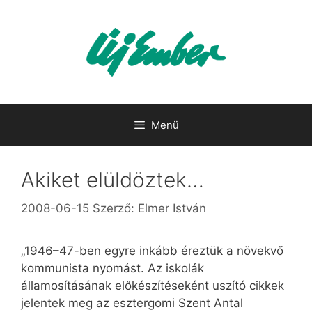
Kilépés
a
tartalomba
Menü
Akiket elüldöztek…
2008-06-15
Szerző:
Elmer István
„1946–47-ben egyre inkább éreztük a növekvő
kommunista nyomást. Az iskolák
államosításának előkészítéseként uszító cikkek
jelentek meg az esztergomi Szent Antal