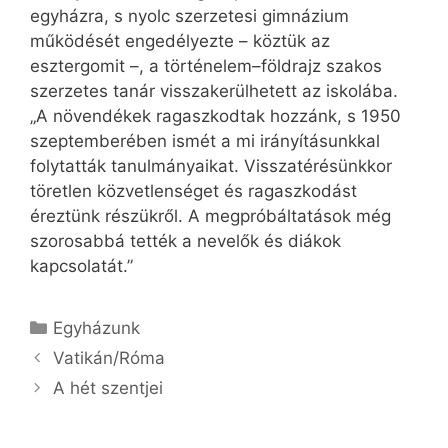
egyházra, s nyolc szerzetesi gimnázium
működését engedélyezte – köztük az
esztergomit –, a történelem–földrajz szakos
szerzetes tanár visszakerülhetett az iskolába.
„A növendékek ragaszkodtak hozzánk, s 1950
szeptemberében ismét a mi irányításunkkal
folytatták tanulmányaikat. Visszatérésünkkor
töretlen közvetlenséget és ragaszkodást
éreztünk részükről. A megpróbáltatások még
szorosabbá tették a nevelők és diákok
kapcsolatát.”
Kategória
Egyházunk
Vatikán/Róma
A hét szentjei