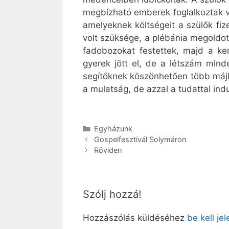
megbízható emberek foglalkoztak v
amelyeknek költségeit a szülők fiz
volt szüksége, a plébánia megoldot
fadobozokat festettek, majd a ker
gyerek jött el, de a létszám min
segítőknek köszönhetően több májk
a mulatság, de azzal a tudattal ind
Kategória
Egyházunk
Gospelfesztivál Solymáron
Röviden
Szólj hozzá!
Hozzászólás küldéséhez
be kell je