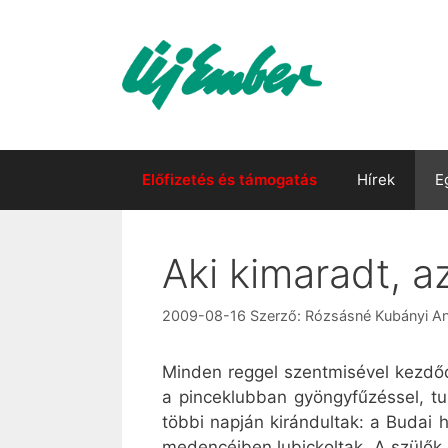
Kilépés
a
tartalomba
Előfizetés és támogatás
Hírek
E
Aki kimaradt, a
2009-08-16
Szerző:
Rózsásné Kubányi A
Minden reggel szentmisével kezdőd
a pinceklubban gyöngyfűzéssel, tul
többi napján kirándultak: a Budai
medencéiben lubickoltak. A szülők 