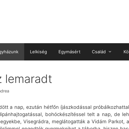
gyházunk
Lelkiség
Egymásért
Család
Kö
z lemaradt
ndrea
ött a nap, ezután hétfőn íjászkodással próbálkozhatt
ipánhajtogatással, bohóckészítéssel telt a nap, de leh
 hegyekbe, Visegrádra, meglátogatták a Vidám Parkot, a
örömmel engedték gyermekeiket a táborba, hiszen hason