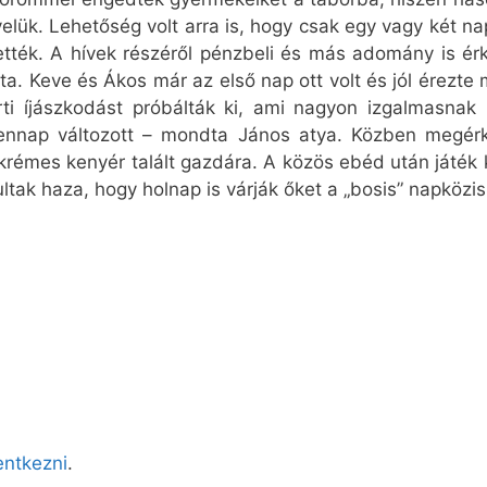
elük. Lehetőség volt arra is, hogy csak egy vagy két n
ették. A hívek részéről pénzbeli és más adomány is érk
ta. Keve és Ákos már az első nap ott volt és jól érezt
ti íjászkodást próbálták ki, ami nagyon izgalmasnak 
dennap változott – mondta János atya. Közben megérke
rémes kenyér talált gazdára. A közös ebéd után játék k
ultak haza, hogy holnap is várják őket a „bosis” napközi
lentkezni
.