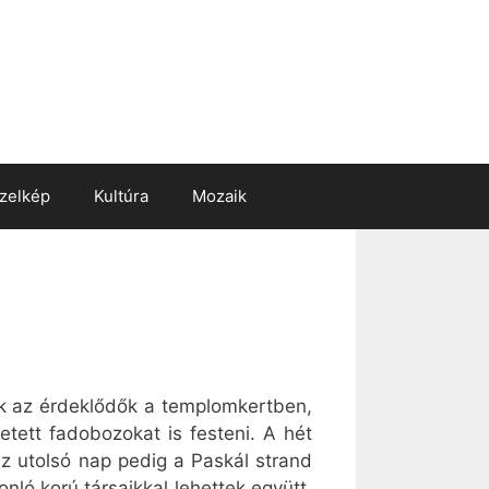
zelkép
Kultúra
Mozaik
ak az érdeklődők a templomkertben,
etett fadobozokat is festeni. A hét
z utolsó nap pedig a Paskál strand
ló korú társaikkal lehettek együtt,