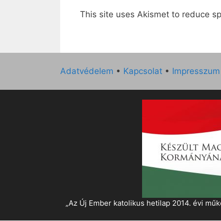
This site uses Akismet to reduce 
Adatvédelem
•
Kapcsolat
•
Impresszum
„Az Új Ember katolikus hetilap 2014. évi 