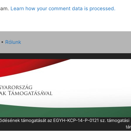
spam.
Learn how your comment data is processed.
•
Rólunk
működésének támogatását az EGYH-KCP-14-P-0121 sz. támogatás
tá