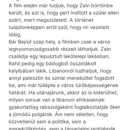
A film elején már tudjuk, hogy Zain börtönbe
került, és azt is, hogy pert indított a szülei ellen
azért, mert megszületett. A történet
tulajdonképpen arról szól, hogy mi vezetett
idáig.
Bár Bejrút szép hely, a filmben csak a város
legnyomorúságosabb részeit láthatjuk. Zain
családja egy lepusztult lakótelepi lakásban,
Rahil pedig egy bádogból összetákolt
kalyibában lakik. Libanonról tudhatjuk, hogy
annyi palesztin és szíriai menekültet fogadott
be, ami már túllépte a város tűrőképességének
határát. Ha utánajárunk, akkor az is kiderülhet,
milyen sorsuk van a libanoni afrikaiaknak:
gyakorlatilag rabszolgaként foglalkoztatják őket
a jómódú polgárok. Ám nem véletlen, hogy
közvetlenül sem a politika, sem a
menekültkérdés, sem a társadalmi problémák