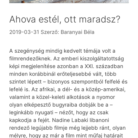
Ahova estél, ott maradsz?
2019-03-31
Szerző:
Baranyai Béla
A szegénység mindig kedvelt témája volt a
filmrendezőknek. Az emberi kiszolgáltatottság
képi megjelenítése azonban a XXI. században
minden korábbinál erőteljesebbé vált, több
szintet lépett – bizonyos szempontból felfelé és
lefelé is. Az afrikai, a dél- és a közép-amerikai,
valamint a közel-keleti alkotások a nyomor
olyan elképesztő bugyraiba dobják be a –
leginkább nyugati – nézőt, hogy az csak
kapkodja a fejét. Nadine Labaki libanoni
rendező legújabb filmje még lejjebb ránt, olyan
mélyre, hogy az már a film mint műfaj határait