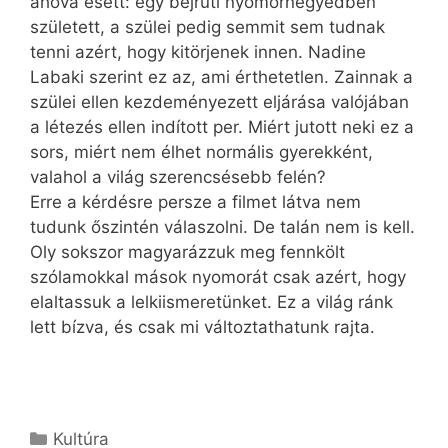
ahova esett: egy bejrúti nyomornegyedben
született, a szülei pedig semmit sem tudnak
tenni azért, hogy kitörjenek innen. Nadine
Labaki szerint ez az, ami érthetetlen. Zainnak a
szülei ellen kezdeményezett eljárása valójában
a létezés ellen indított per. Miért jutott neki ez a
sors, miért nem élhet normális gyerekként,
valahol a világ szerencsésebb felén?
Erre a kérdésre persze a filmet látva nem
tudunk őszintén válaszolni. De talán nem is kell.
Oly sokszor magyarázzuk meg fennkölt
szólamokkal mások nyomorát csak azért, hogy
elaltassuk a lelkiismeretünket. Ez a világ ránk
lett bízva, és csak mi változtathatunk rajta.
Kategória
Kultúra