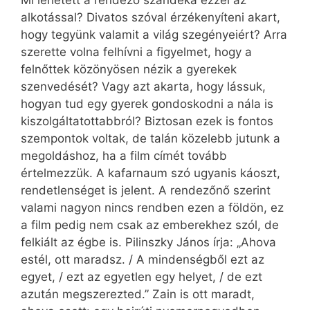
alkotással? Divatos szóval érzékenyíteni akart,
hogy tegyünk valamit a világ szegényeiért? Arra
szerette volna felhívni a figyelmet, hogy a
felnőttek közönyösen nézik a gyerekek
szenvedését? Vagy azt akarta, hogy lássuk,
hogyan tud egy gyerek gondoskodni a nála is
kiszolgáltatottabbról? Biztosan ezek is fontos
szempontok voltak, de talán közelebb jutunk a
megoldáshoz, ha a film címét tovább
értelmezzük. A kafarnaum szó ugyanis káoszt,
rendetlenséget is jelent. A rendezőnő szerint
valami nagyon nincs rendben ezen a földön, ez
a film pedig nem csak az emberekhez szól, de
felkiált az égbe is. Pilinszky János írja: „Ahova
estél, ott maradsz. / A mindenségből ezt az
egyet, / ezt az egyetlen egy helyet, / de ezt
azután megszerezted.” Zain is ott maradt,