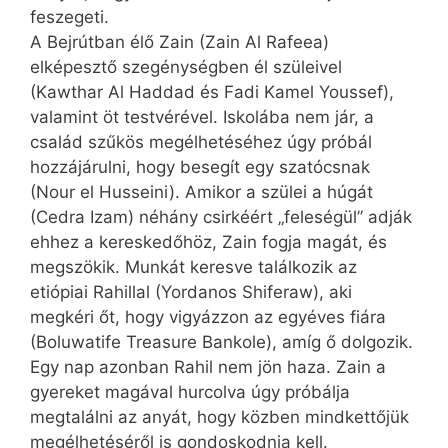
feszegeti.
A Bejrútban élő Zain (Zain Al Rafeea)
elképesztő szegénységben él szüleivel
(Kawthar Al Haddad és Fadi Kamel Youssef),
valamint öt testvérével. Iskolába nem jár, a
család szűkös megélhetéséhez úgy próbál
hozzájárulni, hogy besegít egy szatócsnak
(Nour el Hus­seini). Amikor a szülei a húgát
(Cedra Izam) néhány csirkéért „feleségül” adják
ehhez a kereskedőhöz, Zain fogja magát, és
megszökik. Munkát keresve találkozik az
etiópiai Rahillal (Yordanos Shiferaw), aki
megkéri őt, hogy vigyázzon az egyéves fiára
(Boluwatife Treasure Bankole), amíg ő dolgozik.
Egy nap azonban Rahil nem jön haza. Zain a
gyereket magával hurcolva úgy próbálja
megtalálni az anyát, hogy közben mindkettőjük
megélhetéséről is gondoskodnia kell.