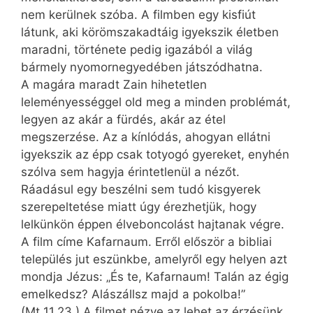
nem kerülnek szóba. A filmben egy kisfiút
látunk, aki körömszakadtáig igyekszik életben
maradni, története pedig igazából a világ
bármely nyomornegyedében játszódhatna.
A magára maradt Zain hihetetlen
leleményességgel old meg a minden problémát,
legyen az akár a fürdés, akár az étel
megszerzése. Az a kínlódás, ahogyan ellátni
igyekszik az épp csak totyogó gyereket, enyhén
szólva sem hagyja érintetlenül a nézőt.
Ráadásul egy beszélni sem tudó kisgyerek
szerepeltetése miatt úgy érezhetjük, hogy
lelkünkön éppen élveboncolást hajtanak végre.
A film címe Kafarnaum. Erről először a bibliai
település jut eszünkbe, amelyről egy helyen azt
mondja Jézus: „És te, Kafar­naum! Talán az égig
emelkedsz? Alászállsz majd a pokolba!”
(Mt 11,23.) A filmet nézve az lehet az érzésünk,