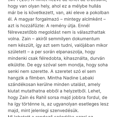
hogy van olyan hely, ahol ez a mélybe hullás
már be is következett, van, aki eleve a pokolban
él. A magyar forgalmazó – mintegy alcímként –
azt is hozzáfűzte: A remény útja. Ennél
félrevezetőbb megoldást nem is választhattak
volna. Zain – akiről semmilyen dokumentum
nem készült, így azt sem tudni, valójában mikor
született – a per során elpanaszolja, hogy
mindenki csak félredobta, kihasználta, durván
elküldte. De egy szóval sem mondja, hogy soha
senki nem szerette. A szeretet szó el sem
hangzik a filmben. Mintha Nadine Labaki
szándékosan kerülne minden utalást, amely
kiutat mutathatna ebből a helyzetből. Lehet,
hogy Zain és Rahil sorsa majd jobbra fordul, de
ha így történne is, az ugyanolyan esetleges lesz
majd, mint jelenlegi szenvedésük.
Mi lehetett a rendező szándéka ezzel az