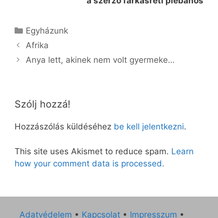
a szerző farkasréti plébános
Kategória
Egyházunk
Afrika
Anya lett, akinek nem volt gyermeke…
Szólj hozzá!
Hozzászólás küldéséhez
be kell jelentkezni
.
This site uses Akismet to reduce spam.
Learn
how your comment data is processed.
Adatvédelem
•
Kapcsolat
•
Impresszum
•