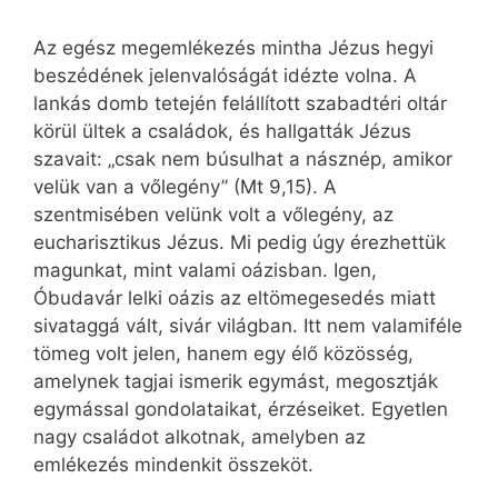
Az egész megemlékezés mintha Jézus hegyi
beszédének jelenvalóságát idézte volna. A
lankás domb tetején felállított szabadtéri oltár
körül ültek a családok, és hallgatták Jézus
szavait: „csak nem búsulhat a násznép, amikor
velük van a vőlegény” (Mt 9,15). A
szentmisében velünk volt a vőlegény, az
eucharisztikus Jézus. Mi pedig úgy érezhettük
magunkat, mint valami oázisban. Igen,
Óbudavár lelki oázis az eltömegesedés miatt
sivataggá vált, sivár világban. Itt nem valamiféle
tömeg volt jelen, hanem egy élő közösség,
amelynek tagjai ismerik egymást, megosztják
egymással gondolataikat, érzéseiket. Egyetlen
nagy családot alkotnak, amelyben az
emlékezés mindenkit összeköt.