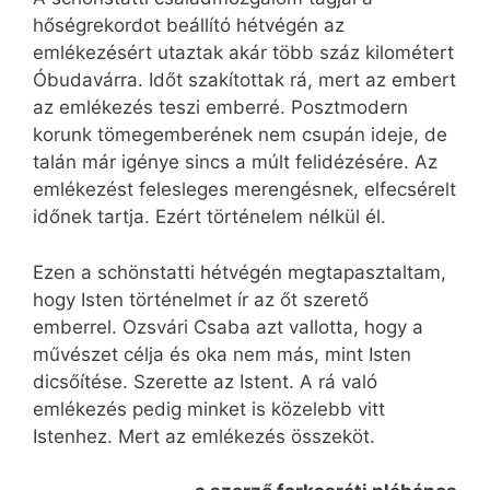
hőségrekordot beállító hétvégén az
emlékezésért utaztak akár több száz kilométert
Óbudavárra. Időt szakítottak rá, mert az embert
az emlékezés teszi emberré. Posztmodern
korunk tömegemberének nem csupán ideje, de
talán már igénye sincs a múlt felidézésére. Az
emlékezést felesleges merengésnek, elfecsérelt
időnek tartja. Ezért történelem nélkül él.
Ezen a schönstatti hétvégén megtapasztaltam,
hogy Isten történelmet ír az őt szerető
emberrel. Ozsvári Csaba azt vallotta, hogy a
művészet célja és oka nem más, mint Isten
dicsőítése. Szerette az Istent. A rá való
emlékezés pedig minket is közelebb vitt
Istenhez. Mert az emlékezés összeköt.