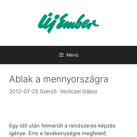
Kilépés
a
tartalomba
Menü
Ablak a mennyországra
2012-07-25
Szerző:
Verőczei Gábor
Egy idő után felmerült a rendszeres képzés
igénye. Erre a tevékenységre megfelelő