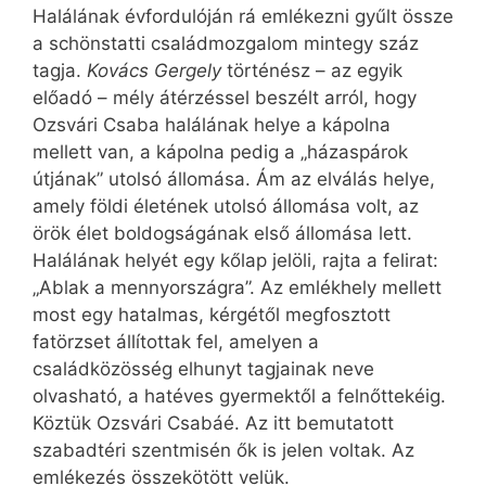
Halálának évfordulóján rá emlékezni gyűlt össze
a schönstatti családmozgalom mintegy száz
tagja.
Kovács Gergely
történész – az egyik
előadó – mély átérzéssel beszélt arról, hogy
Ozsvári Csaba halálának helye a kápolna
mellett van, a kápolna pedig a „házaspárok
útjának” utolsó állomása. Ám az elválás helye,
amely földi életének utolsó állomása volt, az
örök élet boldogságának első állomása lett.
Halálának helyét egy kőlap jelöli, rajta a felirat:
„Ablak a mennyországra”. Az emlékhely mellett
most egy hatalmas, kérgétől megfosztott
fatörzset állítottak fel, amelyen a
családközösség elhunyt tagjainak neve
olvasható, a hatéves gyermektől a felnőttekéig.
Köztük Ozsvári Csabáé. Az itt bemutatott
szabadtéri szentmisén ők is jelen voltak. Az
emlékezés összekötött velük.