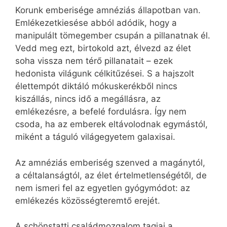
Korunk emberisége amnéziás állapotban van.
Emlékezetkiesése abból adódik, hogy a
manipulált tömegember csupán a pillanatnak él.
Vedd meg ezt, birtokold azt, élvezd az élet
soha vissza nem térő pillanatait – ezek
hedonista világunk célkitűzései. S a hajszolt
élettempót diktáló mókuskerékből nincs
kiszállás, nincs idő a megállásra, az
emlékezésre, a befelé fordulásra. Így nem
csoda, ha az emberek eltávolodnak egymástól,
miként a táguló világegyetem galaxisai.
Az amnéziás emberiség szenved a magánytól,
a céltalanságtól, az élet értelmetlenségétől, de
nem ismeri fel az egyetlen gyógymódot: az
emlékezés közösségteremtő erejét.
A schönstatti családmozgalom tagjai a