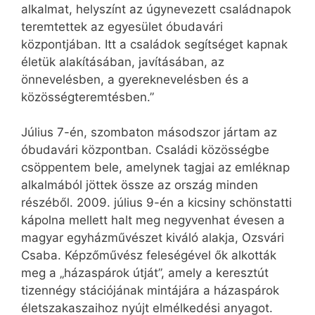
alkalmat, helyszínt az úgynevezett családnapok
teremtettek az egyesület óbudavári
központjában. Itt a családok segítséget kapnak
életük alakításában, javításában, az
önnevelésben, a gyereknevelésben és a
közösségteremtésben.”
Július 7-én, szombaton másodszor jártam az
óbudavári központban. Családi közösségbe
csöppentem bele, amelynek tagjai az emléknap
alkalmából jöttek össze az ország minden
részéből. 2009. július 9-én a kicsiny schönstatti
kápolna mellett halt meg negyvenhat évesen a
magyar egyházművészet kiváló alakja, Ozsvári
Csaba. Képzőművész feleségével ők alkották
meg a „házaspárok útját”, amely a keresztút
tizennégy stációjának mintájára a házaspárok
életszakaszaihoz nyújt elmélkedési anyagot.