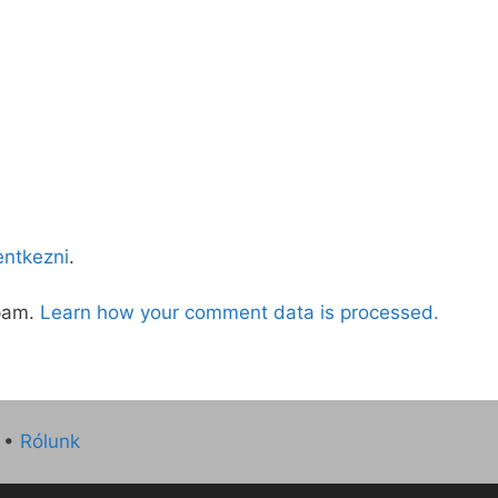
lentkezni
.
spam.
Learn how your comment data is processed.
•
Rólunk