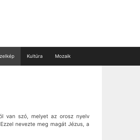
zelkép
Kultúra
Mozaik
ól van szó, melyet az orosz nyelv
z. Ezzel nevezte meg magát Jézus, a
.