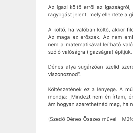
Az igazi költő erről az igazságról
ragyogást jelent, mely ellentéte a g
A költő, ha valóban költő, akkor fi
Az maga az erőszak. Az nem embe
nem a matematikával leírható valós
szóló valóságra (igazságra) építjük.
Dénes atya sugárzóan szelíd szere
viszonoznod”.
Költészetének ez a lényege. A műfo
mondja: „Mindezt nem én írtam, én
ám hogyan szerethetnéd meg, ha ne
(Szedő Dénes Összes művei – Műfor