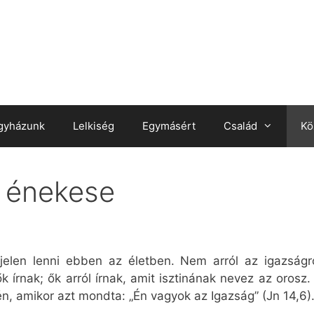
gyházunk
Lelkiség
Egymásért
Család
Kö
m énekese
jelen lenni ebben az életben. Nem arról az igazságr
k írnak; ők arról írnak, amit isztinának nevez az oros
n, amikor azt mondta: „Én vagyok az Igazság” (Jn 14,6)