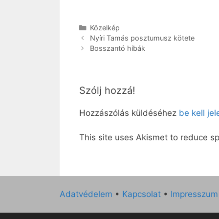
Kategória
Közelkép
Nyíri Tamás posztumusz kötete
Bosszantó hibák
Szólj hozzá!
Hozzászólás küldéséhez
be kell je
This site uses Akismet to reduce 
Adatvédelem
•
Kapcsolat
•
Impresszum