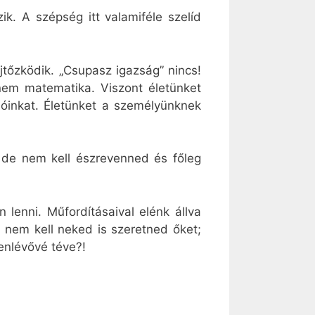
ik. A szépség itt valamiféle szelíd
ejtőzködik. „Csupasz igazság” nincs!
em matematika. Viszont életünket
ajóinkat. Életünket a személyünknek
, de nem kell észrevenned és főleg
 lenni. Műfordításaival elénk állva
 nem kell neked is szeretned őket;
enlévővé téve?!