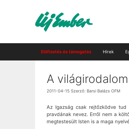
Kilépés
a
tartalomba
Előfizetés és támogatás
Hírek
E
A világirodalo
2011-04-15
Szerző:
Barsi Balázs OFM
Az Igazság csak rejtőzködve tud 
pravdának nevez. Erről nem a költő
megtestesült Isten is a maga nyelvé