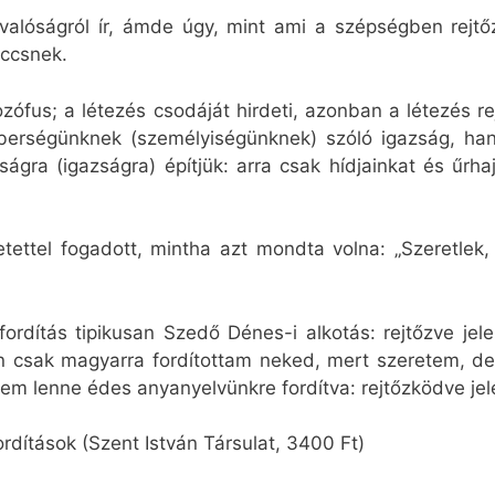
, valóságról ír, ámde úgy, mint ami a szépségben rejtőz
iccsnek.
lozófus; a létezés csodáját hirdeti, azonban a létezés r
rségünknek (személyiségünknek) szóló igazság, han
ágra (igazságra) építjük: arra csak hídjainkat és űrh
tettel fogadott, mintha azt mondta volna: „Szeretlek
rdítás tipikusan Szedő Dénes-i alkotás: rejtőzve jelen
 csak magyarra fordítottam neked, mert szeretem, de
m lenne édes anyanyelvünkre fordítva: rejtőzködve jel
dítások (Szent István Társulat, 3400 Ft)