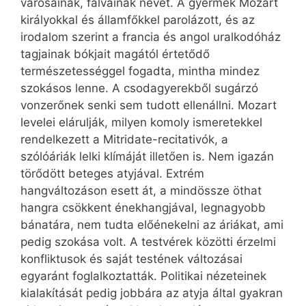
városainak, falvainak nevét. A gyermek Mozart
királyokkal és államfőkkel parolázott, és az
irodalom szerint a francia és angol uralkodóház
tagjainak bókjait magától értetődő
természetességgel fogadta, mintha mindez
szokásos lenne. A csodagyerekből sugárzó
vonzerőnek senki sem tudott ellenállni. Mozart
levelei elárulják, milyen komoly ismeretekkel
rendelkezett a Mitridate-recitativók, a
szólóáriák lelki klímáját illetően is. Nem igazán
törődött beteges atyjával. Extrém
hangváltozáson esett át, a mindössze öthat
hangra csökkent énekhangjával, legnagyobb
bánatára, nem tudta előénekelni az áriákat, ami
pedig szokása volt. A testvérek közötti érzelmi
konfliktusok és saját testének változásai
egyaránt foglalkoztatták. Politikai nézeteinek
kialakítását pedig jobbára az atyja által gyakran