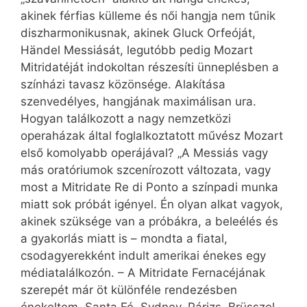
akinek férfias külleme és női hangja nem tűnik
diszharmonikusnak, akinek Gluck Orfeóját,
Händel Messiását, legutóbb pedig Mozart
Mitridatéját indokoltan részesíti ünneplésben a
színházi tavasz közönsége. Alakítása
szenvedélyes, hangjának maximálisan ura.
Hogyan találkozott a nagy nemzetközi
operaházak által foglalkoztatott művész Mozart
első komolyabb operájával? „A Messiás vagy
más oratóriumok szcenírozott változata, vagy
most a Mitridate Re di Ponto a színpadi munka
miatt sok próbát igényel. Én olyan alkat vagyok,
akinek szüksége van a próbákra, a beleélés és
a gyakorlás miatt is – mondta a fiatal,
csodagyerekként indult amerikai énekes egy
médiatalálkozón. – A Mitridate Fernacéjának
szerepét már öt különféle rendezésben