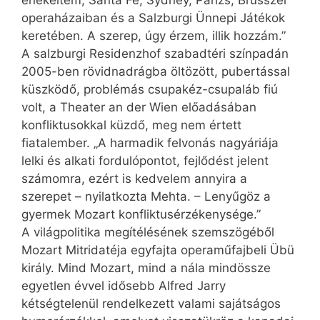
énekeltem, Santa Fé, Sydney, Párizs, Brüsszel
operaházaiban és a Salzburgi Ünnepi Játékok
keretében. A szerep, úgy érzem, illik hozzám.”
A salzburgi Residenzhof szabadtéri színpadán
2005-ben rövidnadrágba öltözött, pubertással
küszködő, problémás csupakéz-csupaláb fiú
volt, a Theater an der Wien előadásában
konfliktusokkal küzdő, meg nem értett
fiatalember. „A harmadik felvonás nagyáriája
lelki és alkati fordulópontot, fejlődést jelent
számomra, ezért is kedvelem annyira a
szerepet – nyilatkozta Mehta. – Lenyűgöz a
gyermek Mozart konfliktusérzékenysége.”
A világpolitika megítélésének szemszögéből
Mozart Mitridatéja egyfajta operaműfajbeli Übü
király. Mind Mozart, mind a nála mindössze
egyetlen évvel idősebb Alfred Jarry
kétségtelenül rendelkezett valami sajátságos