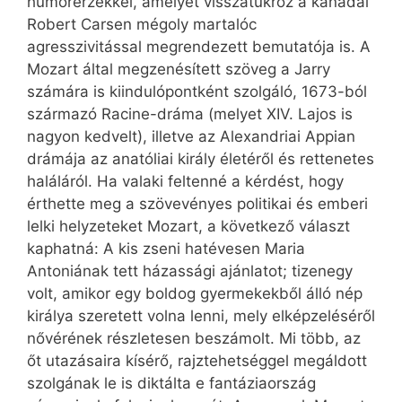
humorérzékkel, amelyet visszatükröz a kanadai
Robert Carsen mégoly martalóc
agresszivitással megrendezett bemutatója is. A
Mozart által megzenésített szöveg a Jarry
számára is kiindulópontként szolgáló, 1673-ból
származó Racine-dráma (melyet XIV. Lajos is
nagyon kedvelt), illetve az Alexandriai Appian
drámája az anatóliai király életéről és rettenetes
haláláról. Ha valaki feltenné a kérdést, hogy
érthette meg a szövevényes politikai és emberi
lelki helyzeteket Mozart, a következő választ
kaphatná: A kis zseni hatévesen Maria
Antoniának tett házassági ajánlatot; tizenegy
volt, amikor egy boldog gyermekekből álló nép
királya szeretett volna lenni, mely elképzeléséről
nővérének részletesen beszámolt. Mi több, az
őt utazásaira kísérő, rajztehetséggel megáldott
szolgának le is diktálta e fantáziaország