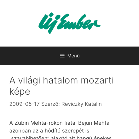
Kilépés
a
tartalomba
Menü
A világi hatalom mozarti
képe
2009-05-17
Szerző:
Reviczky Katalin
A Zubin Mehta-rokon fiatal Bejun Mehta
azonban az a hódító szerepét is
„szavahihetően” alakító alt hangú énekes,