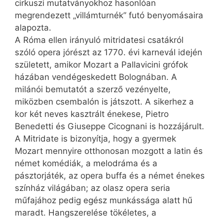
cirkuszi mutatványokhoz hasonlóan
megrendezett „villámturnék” futó benyomásaira
alapozta.
A Róma ellen irányuló mitridatesi csatákról
szóló opera jórészt az 1770. évi karnevál idején
született, amikor Mozart a Pallavicini grófok
házában vendégeskedett Bolognában. A
milánói bemutatót a szerző vezényelte,
miközben csembalón is játszott. A sikerhez a
kor két neves kasztrált énekese, Pietro
Benedetti és Giuseppe Cicognani is hozzájárult.
A Mitridate is bizonyítja, hogy a gyermek
Mozart mennyire otthonosan mozgott a latin és
német komédiák, a melodráma és a
pásztorjáték, az opera buffa és a német énekes
színház világában; az olasz opera seria
műfajához pedig egész munkássága alatt hű
maradt. Hangszerelése tökéletes, a