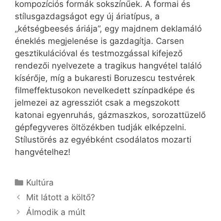
kompozíciós formák sokszínűek. A formai és
stílusgazdagságot egy új áriatípus, a
„kétségbeesés áriája”, egy majdnem deklamáló
éneklés megjelenése is gazdagítja. Carsen
gesztikulációval és testmozgással kifejező
rendezői nyelvezete a tragikus hangvétel találó
kísérője, míg a bukaresti Boruzescu testvérek
filmeffektusokon nevelkedett színpadképe és
jelmezei az agressziót csak a megszokott
katonai egyenruhás, gázmaszkos, sorozattüzelő
gépfegyveres öltözékben tudják elképzelni.
Stílustörés az egyébként csodálatos mozarti
hangvételhez!
Kategória
Kultúra
Mit látott a költő?
Álmodik a múlt