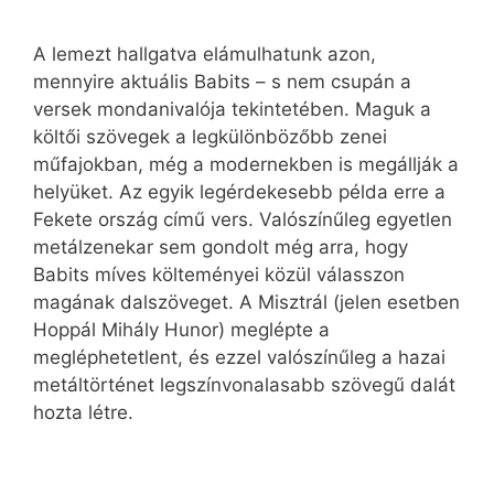
A lemezt hallgatva elámulhatunk azon,
mennyire aktuális Babits – s nem csupán a
versek mondanivalója tekintetében. Maguk a
költői szövegek a legkülönbözőbb zenei
műfajokban, még a modernekben is megállják a
helyüket. Az egyik legérdekesebb példa erre a
Fekete ország című vers. Valószínűleg egyetlen
metálzenekar sem gondolt még arra, hogy
Babits míves költeményei közül válasszon
magának dalszöveget. A Misztrál (jelen esetben
Hoppál Mihály Hunor) meglépte a
megléphetetlent, és ezzel valószínűleg a hazai
metáltörténet legszínvonalasabb szövegű dalát
hozta létre.