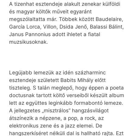
A tizenhat esztendeje alakult zenekar külföldi
és magyar költők műveit egyaránt
megszólaltatta már. Többek között Baudelaire,
García Lorca, Villon, Dsida Jenő, Balassi Bálint,
Janus Pannonius adott ihletet a fiatal
muzsikusoknak.
Legújabb lemezük az idén százharminc
esztendeje született Babits Mihály előtt
tiszteleg. S talán meglepő, hogy éppen a poeta
doctusnak tartott költő verseiből készült album
lett az együttes leginkább formabontó lemeze.
A jellegzetes „misztrálos” hangzásvilágot
átszínezik a népzene, a pop, a rock, az
elektronikus zene és a jazz elemei. De
hangszerkíséret nélküli dal is hallható rajta. Ezt