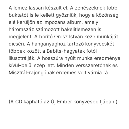
A lemez lassan készült el. A zenészeknek több
buktatót is le kellett győzniük, hogy a közönség
elé kerüljön az impozáns album, amely
háromszáz számozott bakelitlemezen is
megjelent. A borító Orosz István keze munkáját
dicséri. A hanganyaghoz tartozó könyvecskét
többek között a Babits-hagyaték fotói
illusztrálják. A hosszúra nyúlt munka eredménye
kívül-belül szép lett. Minden versszeretőnek és
Misztrál-rajongónak érdemes volt várnia rá.
(A CD kapható az Új Ember könyvesboltjában.)