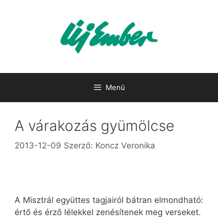
Kilépés
a
tartalomba
Menü
A várakozás gyümölcse
2013-12-09
Szerző:
Koncz Veronika
A Misztrál együttes tagjairól bátran elmondható:
értő és érző lélekkel zenésítenek meg verseket.