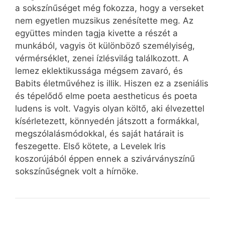
a sokszínűséget még fokozza, hogy a verseket
nem egyetlen muzsikus zenésítette meg. Az
együttes minden tagja kivette a részét a
munkából, vagyis öt különböző személyiség,
vérmérséklet, zenei ízlésvilág találkozott. A
lemez eklektikussága mégsem zavaró, és
Babits életművéhez is illik. Hiszen ez a zseniális
és tépelődő elme poeta aestheticus és poeta
ludens is volt. Vagyis olyan költő, aki élvezettel
kísérletezett, könnyedén játszott a formákkal,
megszólalásmódokkal, és saját határait is
feszegette. Első kötete, a Levelek Iris
koszorújából éppen ennek a szivárványszínű
sokszínűségnek volt a hírnöke.