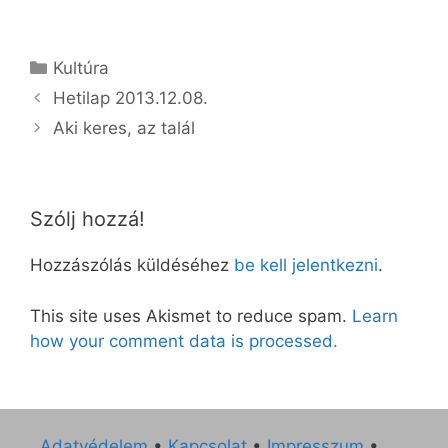
Kategória
Kultúra
Hetilap 2013.12.08.
Aki keres, az talál
Szólj hozzá!
Hozzászólás küldéséhez
be kell jelentkezni
.
This site uses Akismet to reduce spam.
Learn
how your comment data is processed.
Adatvédelem
•
Kapcsolat
•
Impresszum
•