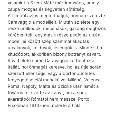
valamint a Szent Máté mártíromsága, amely
csupa mozgás és kegyetlen sötétség.
A filmből azt is megtudhatjuk, honnan szerezte
Caravaggio a modelljeit. Miután az élete egy
része uralkodók, mecénások, gazdag megbízók
körében telt, egy másik része pedig az utcán,
modelljei között szép számmal akadtak
utcalányok, koldusok, lézengők is. Mindez, ha
kitudódott, akkoriban bizony botrányt kavart.
Rövid élete során Caravaggio körbeutazta
Itáliát, hol önmagát keresve, hol az útja során
szerzett ellenségei vagy a börtönbüntetés
fenyegetése elől menekülve. Milánó, Velence,
Róma, Nápoly, Málta és Szicília után ismét a
főváros felé vette az irányt, ám a sors
akaratából Rómától nem messze, Porto
Ercoléban 1610-ben utolérte a halál.