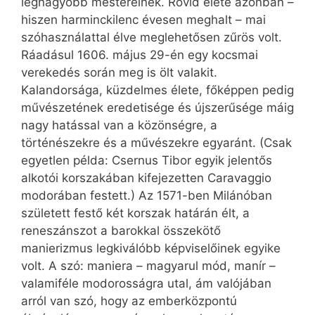
legnagyobb mestereinek. Rövid élete azonban –
hiszen harminckilenc évesen meghalt – mai
szóhasználattal élve meglehetősen zűrös volt.
Ráadásul 1606. május 29-én egy kocsmai
verekedés során meg is ölt valakit.
Kalandorsága, küzdelmes élete, főképpen pedig
művészetének eredetisége és újszerűsége máig
nagy hatással van a közönségre, a
történészekre és a művészekre egyaránt. (Csak
egyetlen példa: Csernus Tibor egyik jelentős
alkotói korszakában kifejezetten Caravaggio
modorában festett.) Az 1571-ben Milánóban
született festő két korszak határán élt, a
reneszánszot a barokkal összekötő
manierizmus legkiválóbb képviselőinek egyike
volt. A szó: maniera – magyarul mód, manír –
valamiféle modorosságra utal, ám valójában
arról van szó, hogy az emberközpontú