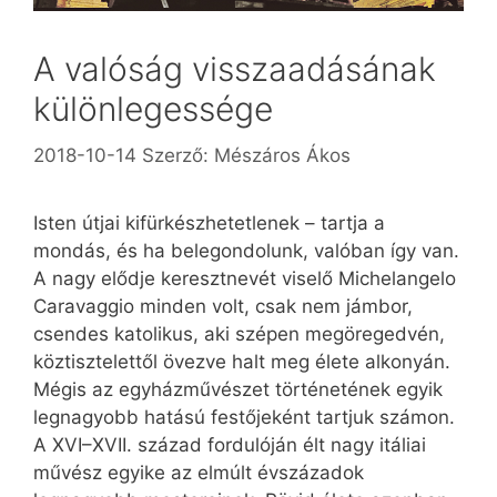
A valóság visszaadásának
különlegessége
2018-10-14
Szerző:
Mészáros Ákos
Isten útjai kifürkészhetetlenek – tartja a
mondás, és ha belegondolunk, valóban így van.
A nagy elődje keresztnevét viselő Michelangelo
Caravaggio minden volt, csak nem jámbor,
csendes katolikus, aki szépen megöregedvén,
köztisztelettől övezve halt meg élete alkonyán.
Mégis az egyházművészet történetének egyik
legnagyobb hatású festőjeként tartjuk számon.
A XVI–XVII. század fordulóján élt nagy itáliai
művész egyike az elmúlt évszázadok