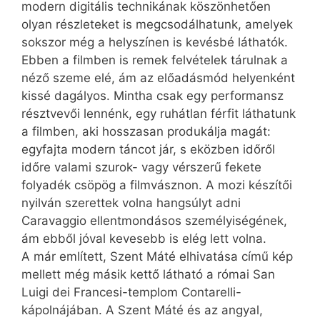
modern digitális technikának köszönhetően
olyan részleteket is megcsodálhatunk, amelyek
sokszor még a helyszínen is kevésbé láthatók.
Ebben a filmben is remek felvételek tárulnak a
néző szeme elé, ám az előadásmód helyenként
kissé dagályos. Mintha csak egy performansz
résztvevői lennénk, egy ruhátlan férfit láthatunk
a filmben, aki hosszasan produkálja magát:
egyfajta modern táncot jár, s eközben időről
időre valami szurok- vagy vérszerű fekete
folyadék csöpög a filmvásznon. A mozi készítői
nyilván szerettek volna hangsúlyt adni
Caravaggio ellentmondásos személyiségének,
ám ebből jóval kevesebb is elég lett volna.
A már említett, Szent Máté el­hi­va­tása című kép
mellett még másik kettő látható a római San
Luigi dei Fran­cesi-templom Contarelli-
kápolnájában.­ A Szent Máté és az angyal,