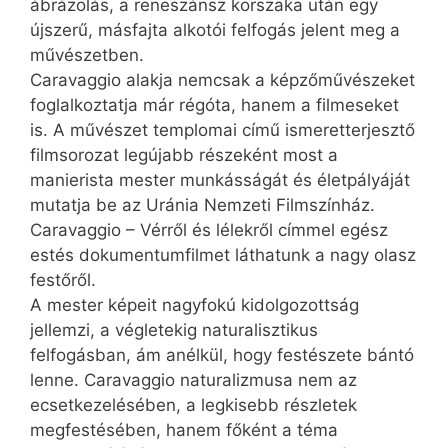
ábrázolás, a reneszánsz korszaka után egy
újszerű, másfajta alkotói felfogás jelent meg a
művészetben.
Caravaggio alakja nemcsak a képzőművészeket
foglalkoztatja már rég­­óta, hanem a filmeseket
is. A művészet templomai című ismeretterjesztő
filmsorozat legújabb részeként most a
manierista mester munkásságát és életpályáját
mutatja be az Uránia Nemzeti Filmszínház.
Caravaggio – Vérről és lélekről címmel egész
estés dokumentumfilmet láthatunk a nagy olasz
festőről.
A mester képeit nagyfokú kidolgozottság
jellemzi, a végletekig naturalisztikus
felfogásban, ám anélkül, hogy festészete bántó
lenne. Caravaggio naturalizmusa nem az
ecsetkezelésében, a legkisebb részletek
megfestésében, hanem főként a téma