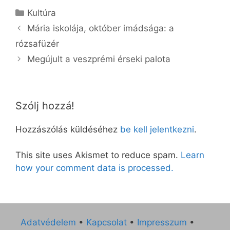
Kategória
Kultúra
Mária iskolája, október imádsága: a
rózsafüzér
Megújult a veszprémi érseki palota
Szólj hozzá!
Hozzászólás küldéséhez
be kell jelentkezni
.
This site uses Akismet to reduce spam.
Learn
how your comment data is processed.
Adatvédelem
•
Kapcsolat
•
Impresszum
•