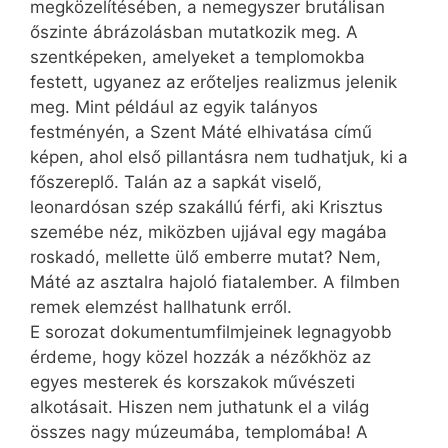
megközelítésében, a nemegyszer brutálisan
őszinte ábrázolásban mutatkozik meg. A
szentképeken, amelyeket a templomokba
festett, ugyanez az erőteljes realizmus jelenik
meg. Mint például az egyik talányos
festményén, a Szent Máté elhivatása című
képen, ahol első pillantásra nem tudhatjuk, ki a
főszereplő. Talán az a sapkát viselő,
leonardósan szép szakállú férfi, aki Krisztus
szemébe néz, miközben ujjával egy magába
roskadó, mellette ülő emberre mutat? Nem,
Máté az asztalra hajoló fiatalember. A filmben
remek elemzést hallhatunk erről.
E sorozat dokumentumfilmjeinek legnagyobb
érdeme, hogy közel hozzák a nézőkhöz az
egyes mesterek és korszakok művészeti
alkotásait. Hiszen nem juthatunk el a világ
összes nagy múzeumába, templomába! A