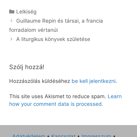
Kategória
Lelkiség
Guillaume Repin és társai, a francia
forradalom vértanúi
A liturgikus könyvek születése
Szólj hozzá!
Hozzászólás küldéséhez
be kell jelentkezni
.
This site uses Akismet to reduce spam.
Learn
how your comment data is processed.
Adatvédelem
•
Kapcsolat
•
Impresszum
•