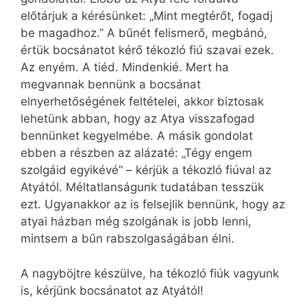
előtárjuk a kérésünket: „Mint megtérőt, fogadj
be magadhoz.” A bűnét felismerő, megbánó,
értük bocsánatot kérő tékozló fiú szavai ezek.
Az enyém. A tiéd. Mindenkié. Mert ha
megvannak bennünk a bocsánat
elnyerhetőségének feltételei, akkor biztosak
lehetünk abban, hogy az Atya visszafogad
bennünket kegyelmébe. A másik gondolat
ebben a részben az alázaté: „Tégy engem
szolgáid egyikévé” – kérjük a tékozló fiúval az
Atyától. Méltatlanságunk tudatában tesszük
ezt. Ugyanakkor az is felsejlik bennünk, hogy az
atyai házban még szolgának is jobb lenni,
mintsem a bűn rabszolgaságában élni.
A nagyböjtre készülve, ha tékozló fiúk vagyunk
is, kérjünk bocsánatot az Atyától!