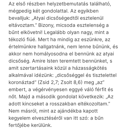
Az első részben helyzetbemutatás található,
mégpedig két gondolattal. Az egyikben
bevalljuk: „Atyai dicsőségedtől esztelenül
eltávoztam.” Bizony, micsoda esztelenség a
bűnt elkövetni! Legalább olyan nagy, mint a
tékozló fiúé. Mert ha mindig az eszünkre, az
értelmünkre hallgatnánk, nem lenne bűnünk, és
akkor nem homályosodna el bennünk az atyai
dicsőség. Amire Isten teremtett bennünket, s
amit szertartásaink közül a házasságkötés
alkalmával idézünk: „dicsőséggel és tisztelettel
koronáztad” (Zsid 2,7; Zsolt 8,6) meg „az”
embert, a végérvényesen eggyé váló férfit és
nőt. Majd a második gondolat következik: „Az
adott kincseket a rosszakban eltékozoltam.”
Nem másról, mint az ajándékba kapott
kegyelem elvesztéséről van itt szó: a bűn
fertőjébe kerülünk.