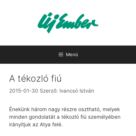
Kilépés
a
tartalomba
Menü
A tékozló fiú
2015-01-30
Szerző:
Ivancsó István
Énekünk három nagy részre osztható, melyek
minden gondolatát a tékozló fiú személyében
irányítjuk az Atya felé.