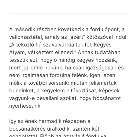
A második részben következik a fordulópont, a
vallomástétel, amely az „azért” kötőszóval indul:
„A tékozló fiú szavaival kiáltok fel: Kegyes
Atyám, vétkeztem ellened.” Annak tudatában
tesszük ezt, hogy ő mindig kegyes hozzánk,
mert jaj lenne nekünk, ha csak igazságosan és
nem irgalmasan fordulna felénk. Igen, ezen
múlik a további sorsunk: miután felismertük
bűneinket, a kegyelem eltékozlását, képesek
vagyunk-e bevallani azokat, hogy bocsánatot
nyerhessünk.
Így az ének harmadik részében a
bocsánatkérés uralkodik, szintén két
gondolattal. Előbb az Atya felé fordulva