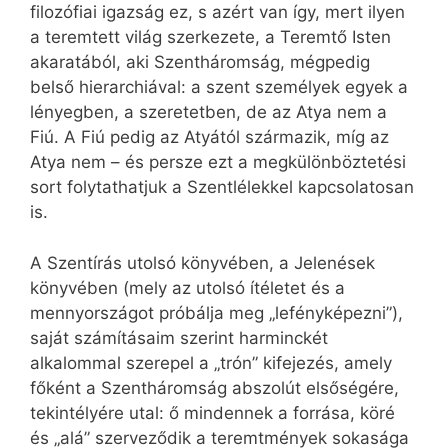
filozófiai igazság ez, s azért van így, mert ilyen
a teremtett világ szerkezete, a Teremtő Isten
akaratából, aki Szentháromság, mégpedig
belső hierarchiával: a szent személyek egyek a
lényegben, a szeretetben, de az Atya nem a
Fiú. A Fiú pedig az Atyától származik, míg az
Atya nem – és persze ezt a megkülönböztetési
sort folytathatjuk a Szentlélekkel kapcsolatosan
is.
A Szentírás utolsó könyvében, a Jelenések
könyvében (mely az utolsó ítéletet és a
mennyországot próbálja meg „lefényképezni”),
saját számításaim szerint harminckét
alkalommal szerepel a „trón” kifejezés, amely
főként a Szentháromság abszolút elsőségére,
tekintélyére utal: ő mindennek a forrása, köré
és „alá” szerveződik a teremtmények sokasága