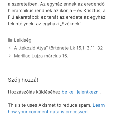
a szeretetben. Az egyház ennek az eredendő
hierarchikus rendnek az ikonja – és Krisztus, a
Fiú akaratából: ez tehát az eredete az egyházi
tekintélynek, az egyházi „Széknek”.
Kategória
Lelkiség
A „tékozló Atya” története Lk 15,1–3.11–32
Marillac Lujza március 15.
Szólj hozzá!
Hozzászólás küldéséhez
be kell jelentkezni
.
This site uses Akismet to reduce spam.
Learn
how your comment data is processed.