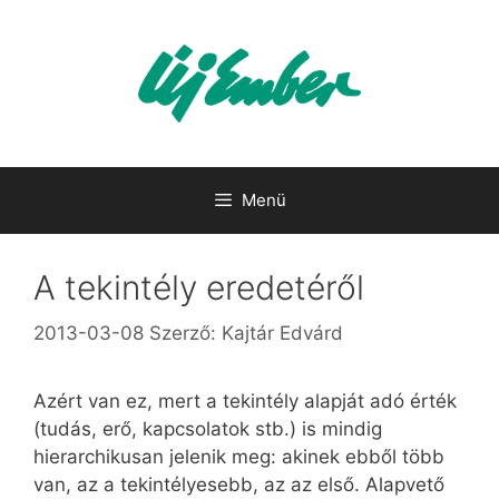
Kilépés
a
tartalomba
Menü
A tekintély eredetéről
2013-03-08
Szerző:
Kajtár Edvárd
Azért van ez, mert a tekintély alapját adó érték
(tudás, erő, kapcsolatok stb.) is mindig
hierarchikusan jelenik meg: akinek ebből több
van, az a tekintélyesebb, az az első. Alapvető