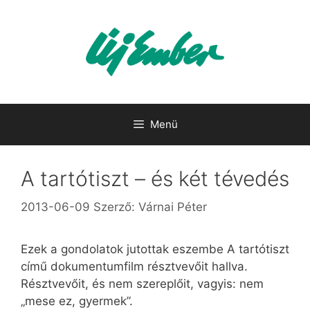
Kilépés
a
tartalomba
Menü
A tartótiszt – és két tévedés
2013-06-09
Szerző:
Várnai Péter
Ezek a gondolatok jutottak eszembe A tartótiszt
című dokumentumfilm résztvevőit hallva.
Résztvevőit, és nem szereplőit, vagyis: nem
„mese ez, gyermek”.