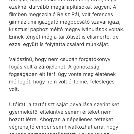
ezeknél durvább megállapításokat tegyen. A
filmben megszólaló Reisz Pál, volt ferences
gimnáziumi igazgató megbocsátó szavai igazi,
krisztusi paphoz méltó megnyilvánulások voltak.
Ennek tényét még a tartótiszt is elismerte, de
ezzel együtt is folytatta csalárd munkáját.
Valószínű, hogy nem csupán forgatókönyvi
fogás volt a zárójelenet. A gonoszság
fogságában élt férfi úgy vonta meg életének
mérlegét, hogy nem volt értelme, felesleges
volt.
Utóirat: a tartótiszt saját bevallása szerint két
gyermekétől eltekintve semmi értéket nem
hozott létre. Ahogyan a népellenes tetteket
végrehajtó ember sem hivatkozhat arra, hogy