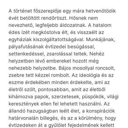
A történet főszereplője egy mára hetvenötödik
évét betöltött rendőrtiszt. Hősnek nem
nevezhető, legfeljebb áldozatnak. A hatalom
édes ízét megkóstolva élt, és visszaélt az
egyháziak kiszolgáltatottságával. Munkájának,
pályafutásának évtizedei besúgással,
settenkedéssel, zsarolással teltek. Nehéz
helyzetben lévő embereket hozott még
nehezebb helyzetbe. Bájos mosollyal roncsolt,
zsebre tett kézzel rombolt. Az ideológia és az
eszme érdekében minden érdekelte, ami az
életről szólt, pontosabban, amit az életből
kihámozva papok, szerzetesek, püspökök, világi
keresztények ellen fel lehetett használni. Az
állandó hazugságban leélt élet, a konspirációk
határvonalán billegés, és az a körülmény, hogy
évtizedeken át a gyűlölet fejedelmének kellett