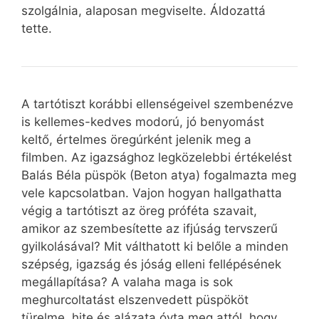
szolgálnia, alaposan megviselte. Áldozattá
tette.
A tartótiszt korábbi ellenségeivel szembenézve
is kellemes-kedves modorú, jó benyomást
keltő, értelmes öregúrként jelenik meg a
filmben. Az igazsághoz legközelebbi értékelést
Balás Béla püspök (Beton atya) fogalmazta meg
vele kapcsolatban. Vajon hogyan hallgathatta
végig a tartótiszt az öreg próféta szavait,
amikor az szembesítette az ifjúság tervszerű
gyilkolásával? Mit válthatott ki belőle a minden
szépség, igazság és jóság elleni fellépésének
megállapítása? A valaha maga is sok
meghurcoltatást elszenvedett püspököt
türelme, hite és alázata óvta meg attól, hogy