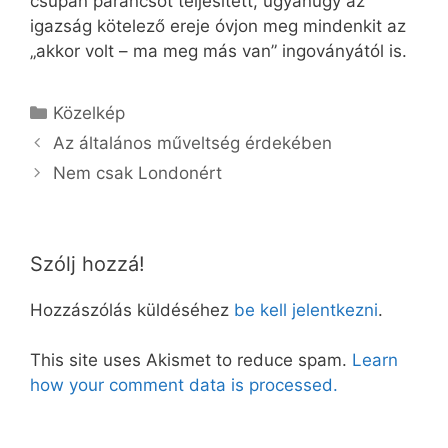
csupán parancsot teljesített, ugyanúgy az
igazság kötelező ereje óvjon meg mindenkit az
„akkor volt – ma meg más van” ingoványától is.
Kategória
Közelkép
Az általános műveltség érdekében
Nem csak Londonért
Szólj hozzá!
Hozzászólás küldéséhez
be kell jelentkezni
.
This site uses Akismet to reduce spam.
Learn
how your comment data is processed.