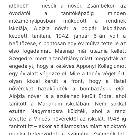
időkből” – meséli a nővér. Zsámbékon az
óvodától a tanítóképzőig minden
intézménytípusban működött a rendnek
iskolája, Alojzia nővér a polgári iskolában
kezdett tanítani. 1942. január 6-án volt a
beöltözése, s pontosan egy év múlva tette le az
első fogadalmat. Másnap már utaznia kellett
Szegedre, mert a tanárhiány miatt megadták az
engedélyt, hogy a kétéves Apponyi Kollégiumot
egy év alatt végezze el. Mire a tanév véget ért,
olyan közel került a front, hogy a fiatal
nővéreket hazaküldték a bombázások elől.
Alojzia nővér is a szüleihez került Érdre, ahol
tanított a Marianum iskolában. Nem sokkal
ezután Nagymarosra küldték, ahol a rend
átvette a Vincés nővérektől az iskolát. 1948-ig
tanított itt – ekkor az államosítás miatt az oktató
munka befejeződött a számára. Zsámbék lett