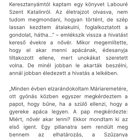
Keresztanyámtól kaptam egy könyvet Labouré
Szent Katalinról. Az életrajzot olvasva, nem
tudom megmondani, hogyan történt, de szép
lassan kezdtem átalakulni, foglalkoztatott a
gondolat, hátha…” – emlékszik vissza a hivatást
kereső évekre a nővér. Mikor megemlítette,
hogy el akar menni apácának, édesanyja
tiltakozott ellene, mert unokákat szeretett
volna. De minél jobban le akarták beszélni,
annál jobban éledezett a hivatás a lelkében.
„Minden évben elzarándokoltam Máriaremetére,
ott gyónás közben egyszer megkérdeztem a
papot, hogy bűne, ha a szülő ellenzi, hogy a
gyereke apáca legyen. A pap megkérdezte:
Miért, nővér akar lenni? Ekkor mondtam ki az
első igent. Egy pillanatra sem rendült meg
bennem az elhatározás, a Szűzanya