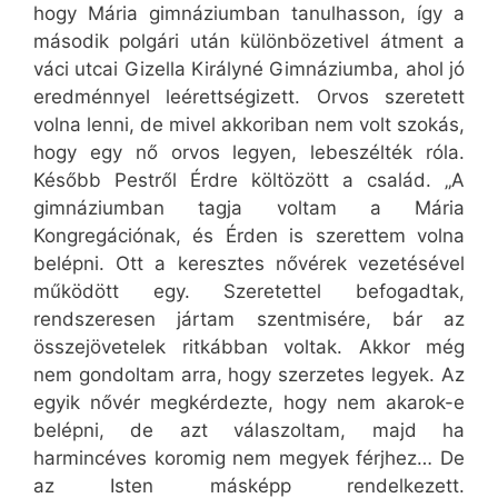
hogy Mária gimnáziumban tanulhasson, így a
második polgári után különbözetivel átment a
váci utcai Gizella Királyné Gimnáziumba, ahol jó
eredménnyel leérettségizett. Orvos szeretett
volna lenni, de mivel akkoriban nem volt szokás,
hogy egy nő orvos legyen, lebeszélték róla.
Később Pestről Érdre költözött a család. „A
gimnáziumban tagja voltam a Mária
Kongregációnak, és Érden is szerettem volna
belépni. Ott a keresztes nővérek vezetésével
működött egy. Szeretettel befogadtak,
rendszeresen jártam szentmisére, bár az
összejövetelek ritkábban voltak. Akkor még
nem gondoltam arra, hogy szerzetes legyek. Az
egyik nővér megkérdezte, hogy nem akarok-e
belépni, de azt válaszoltam, majd ha
harmincéves koromig nem megyek férjhez… De
az Isten másképp rendelkezett.