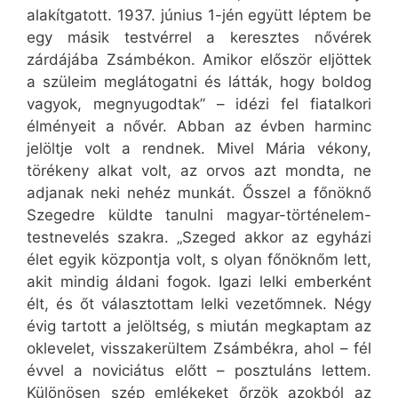
alakítgatott. 1937. június 1-jén együtt léptem be
egy másik testvérrel a keresztes nővérek
zárdájába Zsámbékon. Amikor először eljöttek
a szüleim meglátogatni és látták, hogy boldog
vagyok, megnyugodtak” – idézi fel fiatalkori
élményeit a nővér. Abban az évben harminc
jelöltje volt a rendnek. Mivel Mária vékony,
törékeny alkat volt, az orvos azt mondta, ne
adjanak neki nehéz munkát. Ősszel a főnöknő
Szegedre küldte tanulni magyar-történelem-
testnevelés szakra. „Szeged akkor az egyházi
élet egyik központja volt, s olyan főnöknőm lett,
akit mindig áldani fogok. Igazi lelki emberként
élt, és őt választottam lelki vezetőmnek. Négy
évig tartott a jelöltség, s miután megkaptam az
oklevelet, visszakerültem Zsámbékra, ahol – fél
évvel a noviciátus előtt – posztuláns lettem.
Különösen szép emlékeket őrzök azokból az