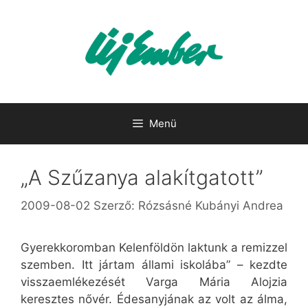
Kilépés
a
tartalomba
Menü
„A Szűzanya alakítgatott”
2009-08-02
Szerző:
Rózsásné Kubányi Andrea
Gyerekkoromban Kelenföldön laktunk a remizzel
szemben. Itt jártam állami iskolába” – kezdte
visszaemlékezését Varga Mária Alojzia
keresztes nővér. Édesanyjának az volt az álma,