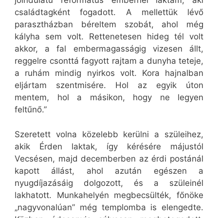
jóindulatú református embernél laktam, aki
családtagként fogadott. A mellettük lévő
parasztházban béreltem szobát, ahol még
kályha sem volt. Rettenetesen hideg tél volt
akkor, a fal embermagasságig vizesen állt,
reggelre csonttá fagyott rajtam a dunyha teteje,
a ruhám mindig nyirkos volt. Kora hajnalban
eljártam szentmisére. Hol az egyik úton
mentem, hol a másikon, hogy ne legyen
feltűnő.”
Szeretett volna közelebb kerülni a szüleihez,
akik Érden laktak, így kérésére májustól
Vecsésen, majd decemberben az érdi postánál
kapott állást, ahol azután egészen a
nyugdíjazásáig dolgozott, és a szüleinél
lakhatott. Munkahelyén megbecsülték, főnöke
„nagyvonalúan” még templomba is elengedte.