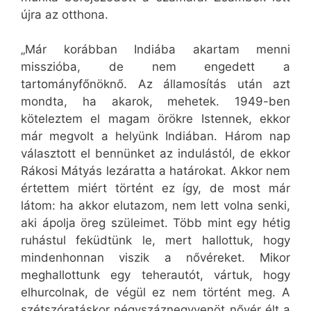
újra az otthona.
„Már korábban Indiába akartam menni
misszióba, de nem engedett a
tartományfőnöknő. Az államosítás után azt
mondta, ha akarok, mehetek. 1949-ben
köteleztem el magam örökre Istennek, ekkor
már megvolt a helyünk Indiában. Három nap
választott el bennünket az indulástól, de ekkor
Rákosi Mátyás lezáratta a határokat. Akkor nem
értettem miért történt ez így, de most már
látom: ha akkor elutazom, nem lett volna senki,
aki ápolja öreg szüleimet. Több mint egy hétig
ruhástul feküdtünk le, mert hallottuk, hogy
mindenhonnan viszik a nővéreket. Mikor
meghallottunk egy teherautót, vártuk, hogy
elhurcolnak, de végül ez nem történt meg. A
szétszóratáskor négyszáznegyvenöt nővér élt a