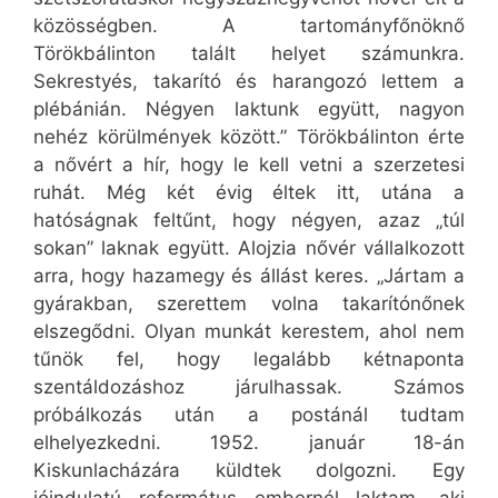
közösségben. A tartományfőnöknő
Törökbálinton talált helyet számunkra.
Sekrestyés, takarító és harangozó lettem a
plébánián. Négyen laktunk együtt, nagyon
nehéz körülmények között.” Törökbálinton érte
a nővért a hír, hogy le kell vetni a szerzetesi
ruhát. Még két évig éltek itt, utána a
hatóságnak feltűnt, hogy négyen, azaz „túl
sokan” laknak együtt. Alojzia nővér vállalkozott
arra, hogy hazamegy és állást keres. „Jártam a
gyárakban, szerettem volna takarítónőnek
elszegődni. Olyan munkát kerestem, ahol nem
tűnök fel, hogy legalább kétnaponta
szentáldozáshoz járulhassak. Számos
próbálkozás után a postánál tudtam
elhelyezkedni. 1952. január 18-án
Kiskunlacházára küldtek dolgozni. Egy