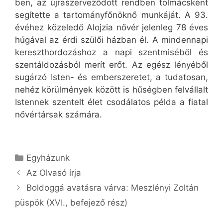
ben, az újraszerveződött rendben tolmácsként
segítette a tartományfőnöknő munkáját. A 93.
évéhez közeledő Alojzia nővér jelenleg 78 éves
húgával az érdi szülői házban él. A mindennapi
kereszthordozáshoz a napi szentmiséből és
szentáldozásból merít erőt. Az egész lényéből
sugárzó Isten- és emberszeretet, a tudatosan,
nehéz körülmények között is hűségben felvállalt
Istennek szentelt élet csodálatos példa a fiatal
nővértársak számára.
Kategória
Egyházunk
Az Olvasó írja
Boldoggá avatásra várva: Meszlényi Zoltán
püspök (XVI., befejező rész)