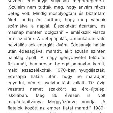
Közben édesanyja súlyosan megbetegedett.
„Szüleim nem tudták meg, hogy anyám rákos
beteg volt. Mindig mosolyogtam és biztattam
őket, pedig én tudtam, hogy meg vannak
számlálva a napjai. Éjszakákat átsírtam, és
másnap mentem dolgozni” – emlékszik vissza
erre az időre. A betegápolás, a munkában való
helytállás sok energiát kívánt. Édesanyja halála
után édesapjával maradt, akit azután szintén
haláláig ápolt. A nagy igénybevétel felőrölte
fizikumát, hamarosan betegállományba került,
majd leszázalékolták. 1970-ben nyugdíjazták.
Édesapja halála után, hogy ne maradjon
egyedül, német nyelvtanítást vállalt. Tíz évig
vezetett német szakkört az érd-újtelepi
iskolában. Még 86 évesen is volt
magántanítványa. Meggyőződve mondja: „A
fiatalok között az ember fiatal marad.” 1989-