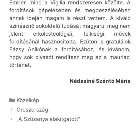
Ember, mind a Vigilia rendszeresen közölte. A
fordítások gépelésében és megbeszélésében
annak idején magam is részt vettem. A kiváló
színésznő sokoldalú tudását magyarul meg nem
jelent erkölcsteológiai, lelkiségi művek
fordításánál hasznosította. Ezúton is gratulálok
Fázsy Anikónak a fordításához, és kívánom,
hogy sok olvasót rendítsen meg ez a mauriaci
történet.
Nádasiné Szántó Mária
Kategória
Közelkép
Oroszország
„A Szűzanya alakítgatott”