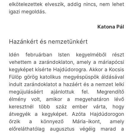
elkötelezettek elveszik, addig nincs, nem lehet
igazi megoldás.
Katona Pál
Hazánkért és nemzetünkért
Idén februárban Isten kegyelméből részt
vehettem a zarándoklaton, amely a máriapócsi
kegyképet kísérte Hajdúdorogra. Akkor a Kocsis
Fülöp görög katolikus megyéspüspök áldásával
indult zarándoklatot a hazáért és a nemzet lelki
megújulásáért ajánlottuk fel. Megrendítő
élmény volt, amikor a megyehatáron lévő
keresztnél több száz ember várta, hogy
átvegyék a kegyképet. Azóta Hajdúdorogon
őrzik a könnyező Mária-ikont, amely
előreláthatólag augusztus végéig marad a