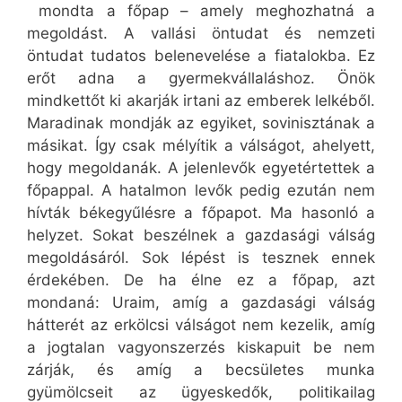
mondta a főpap – amely meghozhatná a
megoldást. A vallási öntudat és nemzeti
öntudat tudatos belenevelése a fiatalokba. Ez
erőt adna a gyermekvállaláshoz. Önök
mindkettőt ki akarják irtani az emberek lelkéből.
Maradinak mondják az egyiket, sovinisztának a
másikat. Így csak mélyítik a válságot, ahelyett,
hogy megoldanák. A jelenlevők egyetértettek a
főpappal. A hatalmon levők pedig ezután nem
hívták békegyűlésre a főpapot. Ma hasonló a
helyzet. Sokat beszélnek a gazdasági válság
megoldásáról. Sok lépést is tesznek ennek
érdekében. De ha élne ez a főpap, azt
mondaná: Uraim, amíg a gazdasági válság
hátterét az erkölcsi válságot nem kezelik, amíg
a jogtalan vagyonszerzés kiskapuit be nem
zárják, és amíg a becsületes munka
gyümölcseit az ügyeskedők, politikailag