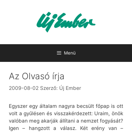
Kilépés
a
tartalomba
Menü
Az Olvasó írja
2009-08-02
Szerző:
Új Ember
Egyszer egy általam nagyra becsült főpap is ott
volt a gyűlésen és visszakérdezett: Uraim, önök
valóban meg akarják állítani a nemzet fogyását?
Igen – hangzott a válasz. Két erény van –