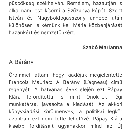
püspökség székhelyén. Remélem, hazaútján is
alkalmam lesz kísérni a Szűzanya képét. Szent
István és Nagyboldogasszony ünnepe után
különösen is kérnünk kell Mária közbenjárását
hazánkért és nemzetünkért.
Szabó Marianna
A Bárány
Örömmel láttam, hogy kiadójuk megjelentette
Francois Mauriac: A Bárány (L’agneau) című
regényét. A hatvanas évek elején ezt Pápay
Klára lefordította, s mint Önöknek régi
munkatársa, javasolta a kiadását. Az akkori
könyvkiadási körülmények, a politikai légkör
azonban ezt nem tette lehetővé. Pápay Klára
kisebb fordításait ugyanakkor mind az Új