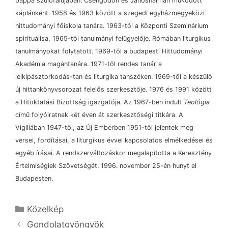
pappá szülőfalujában. Csengődön és Jánoshalmán működött
káplánként. 1958 és 1963 között a szegedi egyházmegyeközi
hittudományi főiskola tanára. 1963-tól a Központi Szeminárium
spirituálisa, 1965-től tanulmányi felügyelője. Rómában liturgikus
tanulmányokat folytatott. 1969-től a budapesti Hittudományi
Akadémia magántanára. 1971-től rendes tanár a
lelkipásztorkodás-tan és liturgika tanszéken. 1969-től a készülő
új hittankönyvsorozat felelős szerkesztője. 1976 és 1991 között
a Hitoktatási Bizottság igazgatója. Az 1967-ben indult
Teológia
című folyóiratnak két éven át szerkesztőségi titkára. A
Vigiliában 1947-től, az Új Emberben 1951-től jelentek meg
versei, fordításai, a liturgikus évvel kapcsolatos elmélkedései és
egyéb írásai. A rendszerváltozáskor megalapította a Keresztény
Értelmiségiek Szövetségét. 1996. november 25-én hunyt el
Budapesten.
Kategória
Közelkép
Gondolatgyöngyök