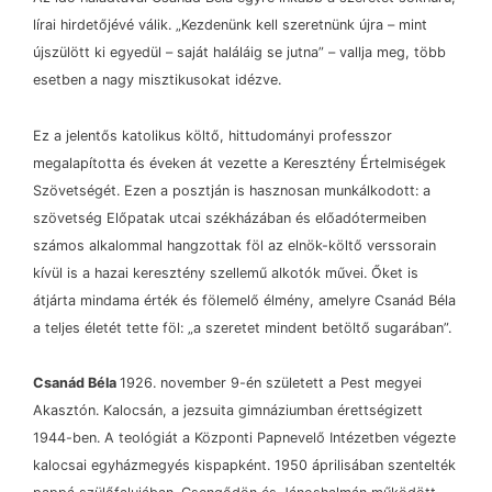
lírai hirdetőjévé válik. „Kezdenünk kell szeretnünk újra
–
mint
újszülött ki egyedül
–
saját haláláig se jutna”
–
vallja meg, több
esetben a nagy misztikusokat idézve.
Ez a jelentős katolikus költő, hittudományi professzor
megalapította és éveken át vezette a Keresztény Értelmiségek
Szövetségét. Ezen a posztján is hasznosan munkálkodott: a
szövetség Előpatak utcai székházában és előadótermeiben
számos alkalommal hangzottak föl az elnök-költő verssorain
kívül is a hazai keresztény szellemű alkotók művei. Őket is
átjárta mindama érték és fölemelő élmény, amelyre Csanád Béla
a teljes életét tette föl: „a szeretet mindent betöltő sugarában”.
Csanád Béla
1926. november 9-én született a Pest megyei
Akasztón. Kalocsán, a jezsuita gimnáziumban érettségizett
1944-ben. A teológiát a Központi Papnevelő Intézetben végezte
kalocsai egyházmegyés kispapként. 1950 áprilisában szentelték