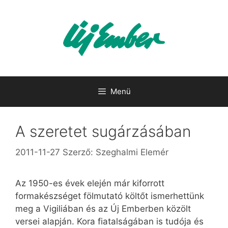
Kilépés
a
tartalomba
Menü
A szeretet sugárzásában
2011-11-27
Szerző:
Szeghalmi Elemér
Az 1950-es évek elején már kiforrott
formakészséget fölmutató költőt ismerhettünk
meg a Vigiliában és az Új Emberben közölt
versei alapján. Kora fiatalságában is tudója és