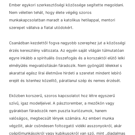
Ember egykori szerkesztőségi közössége segítette megoldani.
Nem véletlen tehát, hogy élete végéig szoros
munkakapcsolatban maradt a katolikus hetilappal, mentori
szerepet vállalva a fiatal utódokért.
Csanádban kezdettől fogva nagyobb szerephez jut a közösségi
érzés keresztény változata. Az egyén saját világán túlmutatóan
egyre inkább a spirituális összefogás és a korszaktól elütő lelki
elmélyülés megvalósításán fáradozik. Nem gyöngülő lélekkel s
akarattal egész lírai életműve hirdeti a szeretet mindent lebíró
erejét és Istenhez közelítő, páratlanul szép és nemes érzését.
Eközben korszerű, szoros kapcsolatot hoz létre egyszerű
szívű, igaz modelljeivel. A pásztorember, a mezőkön vagy
gyárakban fáradozók nem puszta kuriózumok, hanem
valóságos, megbecsült lények számára. Az emberi munka
végzőit, akár csöndesen foltozgató vidéki asszonyokról, akár
cséplőmunkásokról vagy kubikusokról van szó, mint „diadalmas