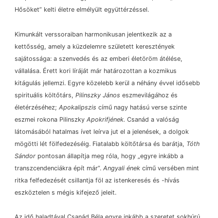
Hősöket” kelti életre elmélyült együttérzéssel.
Kimunkált verssoraiban harmonikusan jelentkezik az a
kettősség, amely a küzdelemre született keresztények
sajátossága: a szenvedés és az emberi életöröm átélése,
vállalása. Érett kori líráját már határozottan a kozmikus
kitágulás jellemzi. Egyre közelebb kerül a néhány évvel idősebb
spirituális költőtárs,
Pilinszky János
eszmevilágához és
életérzéséhez;
Apokalipszis
című nagy hatású verse szinte
eszmei rokona Pilinszky
Apokrifjének.
Csanád a valóság
látomásából hatalmas ívet leírva jut el a jelenések, a dolgok
mögötti lét fölfedezéséig. Fiatalabb költőtársa és barátja,
Tóth
Sándor
pontosan állapítja meg róla, hogy „egyre inkább a
transzcendenciákra épít már”.
Angyali ének
című versében mint
ritka felfedezését csillantja föl az istenkeresés és -hívás
eszköztelen s mégis kifejező jeleit.
Az idő haladtával Csanád Béla egyre inkább a szeretet sokhúrú,