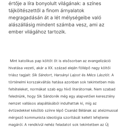
értője a líra bonyolult világának: a színes
tájköltészettől a finom árnyalatok
megragadásán át a lét mélységeibe való
alászállásig mindent számba vesz, ami az
ember világához tartozik.
Mint katolikus pap költőt őt is elsősorban az evangelizáció
hivatása vezeti, akár a XX. század elején föllépő nagy költői
triász tagjait:
Sík Sándort, Harsányi Lajost
és
Mécs Lászlót.
A
történelmi korszakváltás hatása azonban sok tekintetben más
feltételeket, normákat szab egy hívő literátornak. Nem szabad
felednünk, hogy Sík Sándorék még egy alapvetően keresztény
nemzet vallásos alapállásából indulhattak ki, míg az
évtizedekkel később színre lépő Csanád Bélának az ateizmussal
mérgező kommunista ideológia szorítását kellett lefejtenie
magáról. A rendkívül nehéz feladatot sok tekintetben az Új