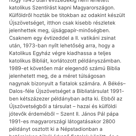
hogy 1945 után évtizedekig nem lehetett
katolikus Szentírást kapni Magyarországon.
Külföldről hozták be titokban az odakint készült
Újszövetséget, itthon csak kisebb részletek
jelenhettek meg, újságpapír-minőségben.
Csaknem egy évtizeddel a II. vatikáni zsinat
után, 1973-ban nyílt lehetőség arra, hogy a
Katolikus Egyház végre kiadhassa a teljes
katolikus Bibliát, korlátozott példányszámban.
1989-et követően már elegendő számú Biblia
jelenhetett meg, de a méret túlságosan
nagynak bizonyult a fiatalok számára. A Békés–
Dalos-féle Újszövetséget a Bibliatársulat 1991-
ben kétszázezer példányban adta ki. Ebből az
Újszövetségből a társulat – hazai és külföldi
jótevők érdeméből – Szent II. János Pál pápa
1991-es magyarországi látogatásakor 2800
példányt osztott ki a Népstadionban a