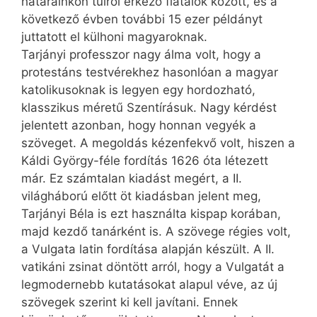
határainkon túlról érkező fiatalok között, és a
következő évben további 15 ezer példányt
juttatott el külhoni magyaroknak.
Tarjányi professzor nagy álma volt, hogy a
protestáns testvérekhez hasonlóan a magyar
katolikusoknak is legyen egy hordozható,
klasszikus méretű Szentírásuk. Nagy kérdést
jelentett azonban, hogy honnan vegyék a
szöveget. A megoldás kézenfekvő volt, hiszen a
Káldi György-féle fordítás 1626 óta létezett
már. Ez számtalan kiadást megért, a II.
világháború előtt öt kiadásban jelent meg,
Tarjányi Béla is ezt használta kispap korában,
majd kezdő tanárként is. A szövege régies volt,
a Vulgata latin fordítása alapján készült. A II.
vatikáni zsinat döntött arról, hogy a Vulgatát a
legmodernebb kutatásokat alapul véve, az új
szövegek szerint ki kell javítani. Ennek