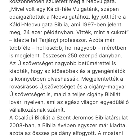
köszönhetően született meg a Neovulgata.
„Mivel volt egy Káldi-féle Vulgatánk, szépen
odaigazítottuk a Neovulgatához. Így jött létre a
Káldi-Neovulgata Biblia, ami 1997-ben jelent
meg, 24 ezer példányban. Vitték, mint a cukrot”
– idézte fel Tarjányi professzor. Azóta már
többféle – hol kisebb, hol nagyobb – méretben
is megjelent, összesen 250 ezer példányban.
Az Újszövetséget nagyobb betűmérettel is
kiadták, hogy az idősebbek és a gyengénlátók
is könnyebben olvashassák. Megjelentették a
rovásírásos Újszövetséget és a cigány–magyar
Újszövetséget is, majd a teljes cigány Bibliát
lovári nyelven, ami az egész világon egyedülálló
vállalkozásnak számít.
A Családi Bibliát a Szent Jeromos Bibliatársulat
2008-ban, a Biblia évében egyszer már kiadta,
azóta az összes példány elfogyott. A mostani