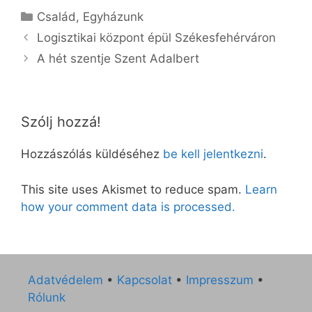
Kategória
Család
,
Egyházunk
Logisztikai központ épül Székesfehérváron
A hét szentje Szent Adalbert
Szólj hozzá!
Hozzászólás küldéséhez
be kell jelentkezni
.
This site uses Akismet to reduce spam.
Learn
how your comment data is processed.
Adatvédelem
•
Kapcsolat
•
Impresszum
•
Rólunk