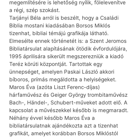
megemlítésére is lehetőség nyílik, fölelevenítve
a régi, szép szokást.
Tarjányi Béla arról is beszélt, hogy a Családi
Biblia mostani kiadásában Borsos Miklós
tizenhat, bibliai témájú grafikája látható.
Elmesélte ennek történetét is: a Szent Jeromos
Bibliatársulat alapításának ötödik évfordulójára,
1995 áprilisára sikerült megszerezniük a kiadó
Teréz körúti központját. Tartottak egy
ünnepséget, amelyen Paskai László akkori
bíboros, prímás megáldotta a helyiségeket.
Maros Éva (azóta Liszt Ferenc-díjas)
hárfaművész és Geiger György trombitaművész
Bach-, Händel-, Schubert-műveket adott elő. A
kapcsolat a művészekkel később is megmaradt.
Néhány évvel később Maros Éva a
bibliatársulatnak ajándékozta azt a tizenhat
grafikát, amelyet korábban Borsos Miklóstól