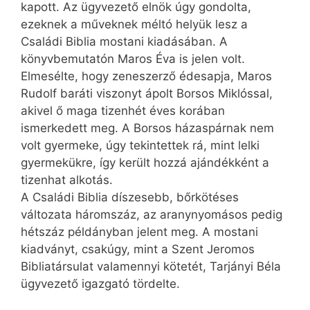
kapott. Az ügyvezető elnök úgy gondolta,
ezeknek a műveknek méltó helyük lesz a
Családi Biblia mostani kiadásában. A
könyvbemutatón Maros Éva is jelen volt.
Elmesélte, hogy zeneszerző édesapja, Maros
Rudolf baráti viszonyt ápolt Borsos Miklóssal,
akivel ő maga tizenhét éves korában
ismerkedett meg. A Borsos házaspárnak nem
volt gyermeke, úgy tekintettek rá, mint lelki
gyermekükre, így került hozzá ajándékként a
tizenhat alkotás.
A Családi Biblia díszesebb, bőrkötéses
változata háromszáz, az aranynyomásos pedig
hétszáz példányban jelent meg. A mostani
kiadványt, csakúgy, mint a Szent Jeromos
Bibliatársulat valamennyi kötetét, Tarjányi Béla
ügyvezető igazgató tördelte.