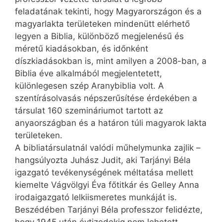
feladatának tekinti, hogy Magyarországon és a
magyarlakta területeken mindenütt elérhető
legyen a Biblia, különböző megjelenésű és
méretű kiadásokban, és időnként
díszkiadásokban is, mint amilyen a 2008-ban, a
Biblia éve alkalmából megjelentetett,
különlegesen szép Aranybiblia volt. A
szentírásolvasás népszerűsítése érdekében a
társulat 160 szemináriumot tartott az
anyaországban és a határon túli magyarok lakta
területeken.
A bibliatársulatnál valódi műhelymunka zajlik –
hangsúlyozta Juhász Judit, aki Tarjányi Béla
igazgató tevékenységének méltatása mellett
kiemelte Vágvölgyi Éva főtitkár és Gelley Anna
irodaigazgató lelkiismeretes munkáját is.
Beszédében Tarjányi Béla professzor felidézte,