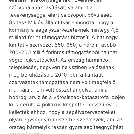
ellátási hatékonyságának növelését és
színvonalának javítását, valamint a
tevékenységgel elért célcsoport bővülését.
Soltész Miklós államtitkár elmondta, hogy a
kormány a segélyszervezeteknek mintegy 4,5
milliárd forint támogatást biztosít. A hat nagy
karitatív szervezet 650-650, a három kisebb
200–200 millió forintos támogatásból hajthat
végre fejlesztéseket. Az ország harmincöt
településén, negyven helyszínen valósulnak
meg beruházások. 2010-ben a karitatív
szervezetek támogatása nem volt megfelelő,
munkájuk nem volt összehangolva, ami a
bodrogi árvíz és a vörösiszap-katasztrófa idején
ki is derült. A politikus kifejtette: hosszú évek
kellettek ahhoz, hogy a segélyszervezeteket
olyan egységes rendszerbe szervezzék, ami az
ország bármelyik részén gyors segítségnyújtást