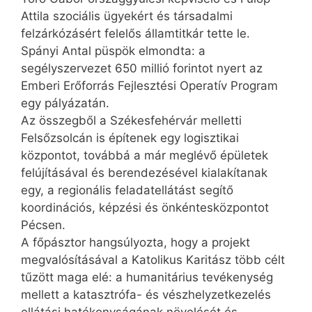
Attila szociális ügyekért és társadalmi
felzárkózásért felelős államtitkár tette le.
Spányi Antal püspök elmondta: a
segélyszervezet 650 millió forintot nyert az
Emberi Erőforrás Fejlesztési Operatív Program
egy pályázatán.
Az összegből a Székesfehérvár melletti
Felsőzsolcán is építenek egy logisztikai
központot, továbbá a már meglévő épületek
felújításával és berendezésével kialakítanak
egy, a regionális feladatellátást segítő
koordinációs, képzési és önkéntesközpontot
Pécsen.
A főpásztor hangsúlyozta, hogy a projekt
megvalósításával a Katolikus Karitász több célt
tűzött maga elé: a humanitárius tevékenység
mellett a katasztrófa- és vészhelyzetkezelés