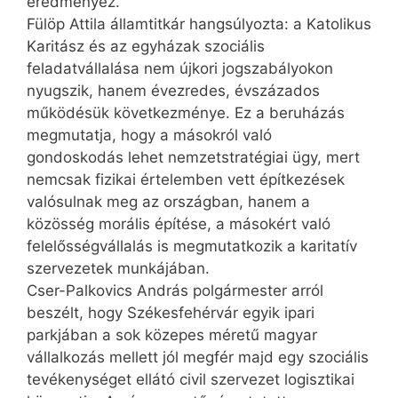
eredményez.
Fülöp Attila államtitkár hangsúlyozta: a Katolikus
Karitász és az egyházak szociális
feladatvállalása nem újkori jogszabá­lyokon
nyugszik, hanem évezredes, évszázados
működésük következménye. Ez a beruházás
megmutatja, hogy a másokról való
gondoskodás lehet nemzetstratégiai ügy, mert
nemcsak fizikai értelemben vett építkezések
valósulnak meg az országban, hanem a
közösség morális építése, a másokért való
felelősségvállalás is megmutatkozik a karitatív
szervezetek munkájában.
Cser-Palkovics András polgármester arról
beszélt, hogy Székesfehérvár egyik ipari
parkjában a sok közepes méretű magyar
vállalkozás mellett jól megfér majd egy szociális
tevékenységet ellátó civil szervezet logisztikai