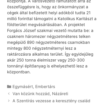
központja. A városvezető rámutatott arra az
összefüggésre is, hogy az önkormányzat a
cégek által befizetett helyi adókból tudta 21
millió forinttal támogatni a Katolikus Karitászt a
földterület megvásárlásában. A projektet
Forgács József szakmai vezető mutatta be: a
csaknem háromezer négyzetméteres telken
megépülő 890 négyzetméteres csarnokban
mintegy 800 négyzetméternyi lesz a
raktározásra alkalmas terület. Így egyidejűleg
akár 250 tonna élelmiszer vagy 250-300
tonnányi építőanyag is elhelyezhető lesz a
központban.
Kategória
Egymásért
,
Embertárs
Van közünk hozzád, Názáreti
A Szentírás vezesse a keresztény család