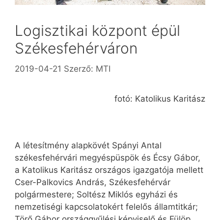
Logisztikai központ épül
Székesfehérváron
2019-04-21
Szerző:
MTI
fotó: Katolikus Karitász
A létesítmény alapkövét Spányi Antal
székesfehérvári megyéspüspök és Écsy Gábor,
a Katolikus Karitász országos igazgatója mellett
Cser-Palkovics András, Székesfehérvár
polgármestere; Soltész Miklós egyházi és
nemzetiségi kapcsolatokért felelős államtitkár;
Törő Gábor országgyűlési képviselő és Fülöp