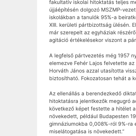
fakultatív iskolai hitoktatás teljes
újjáépítésén dolgozó MSZMP-vezetők
iskolákban a tanulók 95%-a beiratk
XIII. kerületi pártbizottság ülésén
már szerepelt az egyháziak részéről 
agitáció értékelésekor viszont a pá
A legfelső pártvezetés még 1957 ny
elemezve Fehér Lajos felvetette az 
Horváth János azzal utasította vis
biztosítható. Fokozatosan tehát a k
Az ellenállás a berendezkedő dikta
hitoktatásra jelentkezők megugró a
következő képet festette a hitélet 
növekedett, például Budapesten 19
gimnáziumokba 0,008%-ról 9%-ra em
miselátogatása is növekedett.”