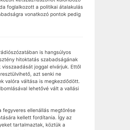
 foglalkozott a politikai átalakulás
szabadságra vonatkozó pontok pedig
rádiószózatában is hangsúlyos
esztény hitoktatás szabadságának
visszaadását joggal elvárjuk. Ettől
resztülvihető, azt senki ne
ek valóra váltása is megkezdődött.
bomlásával lehetővé vált a vallási
 fegyveres ellenállás megtörése
ására kellett fordítania. Így az
eket tartalmaztak, köztük a