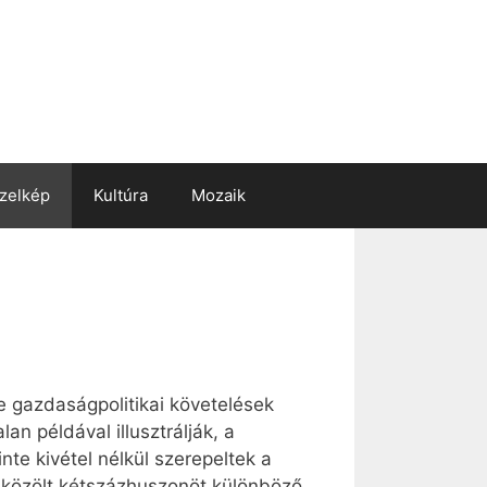
zelkép
Kultúra
Mozaik
e gazdaságpolitikai követelések
n példával illusztrálják, a
te kivétel nélkül szerepeltek a
n közölt kétszázhuszonöt különböző