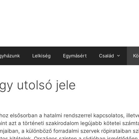
gyházunk
Lelkiség
Egymásért
Család
Kö
y utolsó jele
oz elsősorban a hatalmi rendszerrel kapcsolatos, illetv
 azt a történeti szakirodalom legújabb kötetei számtala
jaiban, a különböző forradalmi szervek röpirataiban szin
tos kitételek. Országos szinten a rádióban ismétlődőe