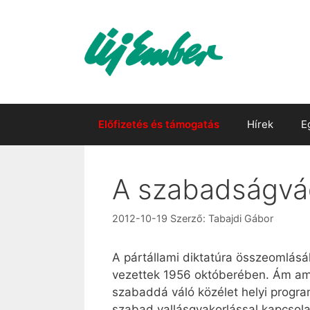
Kilépés
a
tartalomba
Előfizetés és támogatás
Hírek
E
A szabadságvág
2012-10-19
Szerző:
Tabajdi Gábor
A pártállami diktatúra összeomlásáh
vezettek 1956 októberében. Ám amint
szabaddá váló közélet helyi program
szabad vallásgyakorlással kapcsola