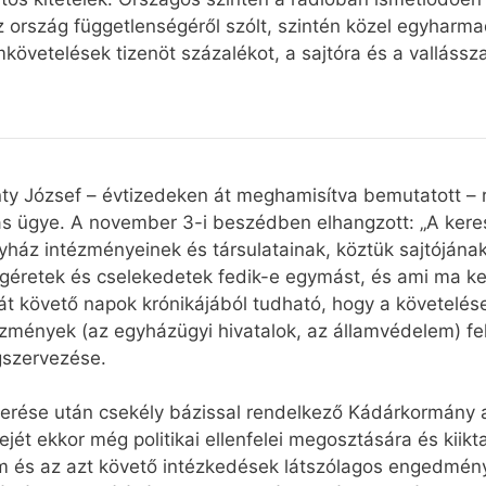
rszág függetlenségéről szólt, szintén közel egyharmada
mkövetelések tizenöt százalékot, a sajtóra és a vallás
ty József – évtizedeken át meghamisítva bemutatott – 
tás ügye. A november 3-i beszédben elhangzott: „A ker
yház intézményeinek és társulatainak, köztük sajtójának 
y ígéretek és cselekedetek fedik-e egymást, és ami ma ke
át követő napok krónikájából tudható, hogy a követelés
ézmények (az egyházügyi hivatalok, az államvédelem) fel
gszervezése.
erése után csekély bázissal rendelkező Kádárkormány a
jét ekkor még politikai ellenfelei megosztására és kiiktat
m és az azt követő intézkedések látszólagos engedmény