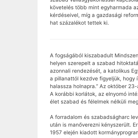
követelés több mint egyharmada az o
kérdéseivel, míg a gazdasági refor
hat százalékot tettek ki.
A fogságából kiszabadult Mindszen
helyen szerepelt a szabad hitokta
azonnali rendezését, a katolikus Eg
a pillanattól kezdve figyeljük, hog
halassza holnapra.” Az október 23-
A korábbi korlátok, az elnyomó int
élet szabad és félelmek nélküli me
A forradalom és szabadságharc lev
után is manőverezni kényszerült. Ere
1957 elején kiadott kormányprogra