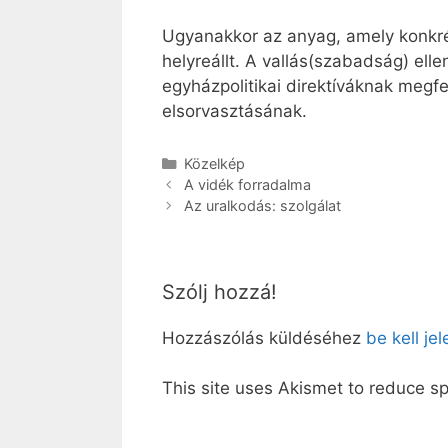
Ugyanakkor az anyag, amely konkrét 
helyreállt. A vallás(szabadság) elle
egyházpolitikai direktíváknak megfe
elsorvasztásának.
Kategória
Közelkép
A vidék forradalma
Az uralkodás: szolgálat
Szólj hozzá!
Hozzászólás küldéséhez
be kell je
This site uses Akismet to reduce 