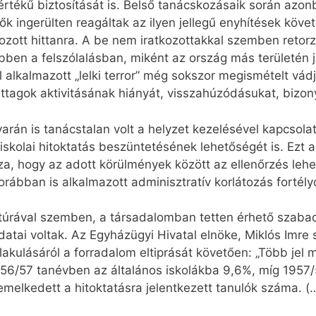
 mértékű biztosítását is. Belső tanácskozásaik során azo
 ingerülten reagáltak az ilyen jellegű enyhítések köve
ozott hittanra. A be nem iratkozottakkal szemben retorz
. Ebben a felszólalásban, miként az ország más területé
alkalmazott „lelki terror” még sokszor megismételt vádja
rttagok aktivitásának hiányát, visszahúzódásukat, bizon
arán is tanácstalan volt a helyzet kezelésével kapcsola
iskolai hitoktatás beszüntetésének lehetőségét is. Ezt 
sza, hogy az adott körülmények között az ellenőrzés leh
orábban is alkalmazott adminisztratív korlátozás fortély
túrával szemben, a társadalomban tetten érhető szabad
datai voltak. Az Egyházügyi Hivatal elnöke, Miklós Imre
alakulásáról a forradalom eltiprását követően: „Több jel 
56/57 tanévben az általános iskolákba 9,6%, míg 1957
elkedett a hitoktatásra jelentkezett tanulók száma. 