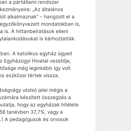
nban a pártállami rendszer
tkezményeire: „Az általános
iót alkalmaznak” – hangzott el a
n jegyzőkönyvezett mondatokban is,
 is. A hittanbeíratások elleni
ytalankodásukat is kárhoztatták.
tban. A katolikus egyház ügyeit
az Egyházügyi Hivatal vezetője,
etősége még leginkább így volt
os eszközei tértek vissza.
ságvágy utolsó jelei mégis a
 számára készített összegzés a
mutatja, hogy az egyházak hitélete
/58 tanévben 37,7%, vagy a
(…) A pedagógusok és orvosok