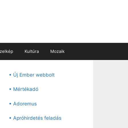
zelkép
Kultúra
Mozaik
• Új Ember webbolt
• Mértékadó
• Adoremus
• Apróhirdetés feladás