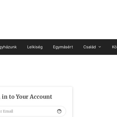
gyházunk
Lelkiség
Egymásért
Család
Kö
 in to Your Account
face