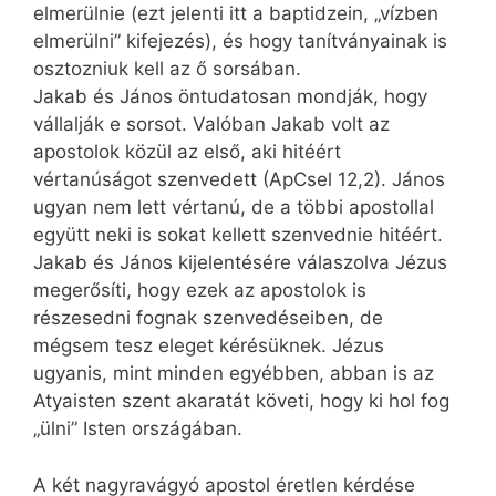
elmerülnie (ezt jelenti itt a baptidzein, „vízben
elmerülni” kifejezés), és hogy tanítványainak is
osztozniuk kell az ő sorsában.
Jakab és János öntudatosan mondják, hogy
vállalják e sorsot. Valóban Jakab volt az
apostolok közül az első, aki hitéért
vértanúságot szenvedett (ApCsel 12,2). János
ugyan nem lett vértanú, de a többi apostollal
együtt neki is sokat kellett szenvednie hitéért.
Jakab és János kijelentésére válaszolva Jézus
megerősíti, hogy ezek az apostolok is
részesedni fognak szenvedéseiben, de
mégsem tesz eleget kérésüknek. Jézus
ugyanis, mint minden egyébben, abban is az
Atyaisten szent akaratát követi, hogy ki hol fog
„ülni” Isten országában.
A két nagyravágyó apostol éretlen kérdése