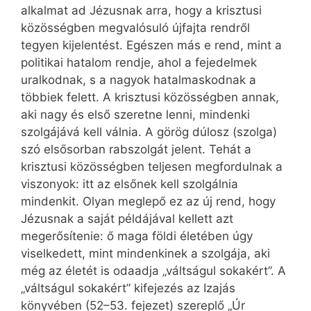
alkalmat ad Jézusnak arra, hogy a krisztusi
közösségben megvalósuló újfajta rendről
tegyen kijelentést. Egészen más e rend, mint a
politikai hatalom rendje, ahol a fejedelmek
uralkodnak, s a nagyok hatalmaskodnak a
többiek felett. A krisztusi közösségben annak,
aki nagy és első szeretne lenni, mindenki
szolgájává kell válnia. A görög dúlosz (szolga)
szó elsősorban rabszolgát jelent. Tehát a
krisztusi közösségben teljesen megfordulnak a
viszonyok: itt az elsőnek kell szolgálnia
mindenkit. Olyan meglepő ez az új rend, hogy
Jézusnak a saját példájával kellett azt
megerősítenie: ő maga földi életében úgy
viselkedett, mint mindenkinek a szolgája, aki
még az életét is odaadja „váltságul sokakért”. A
„váltságul sokakért” kifejezés az Izajás
könyvében (52–53. fejezet) szereplő „Úr