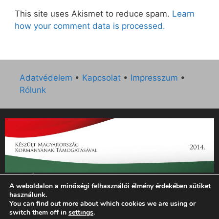
This site uses Akismet to reduce spam.
Learn
how your comment data is processed.
Adatvédelem
•
Kapcsolat
•
Impresszum
•
Rólunk
„Az Új Ember katolikus hetilap 2014. évi működésének
A weboldalon a minőségi felhasználói élmény érdekében sütiket
támogatását az EGYH-KCP-14-P-0121 sz. támogatási
használunk.
szerződés keretében 3 000 000 Ft összegben támogatta az
You can find out more about which cookies we are using or
Emberi Erőforrások Minisztériuma.”
switch them off in
settings
.