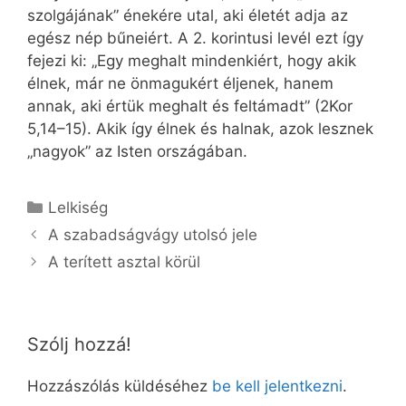
szolgájának” énekére utal, aki életét adja az
egész nép bűneiért. A 2. korintusi levél ezt így
fejezi ki: „Egy meghalt mindenkiért, hogy akik
élnek, már ne önmagukért éljenek, hanem
annak, aki értük meghalt és feltámadt” (2Kor
5,14–15). Akik így élnek és halnak, azok lesznek
„nagyok” az Isten országában.
Kategória
Lelkiség
A szabadságvágy utolsó jele
A terített asztal körül
Szólj hozzá!
Hozzászólás küldéséhez
be kell jelentkezni
.