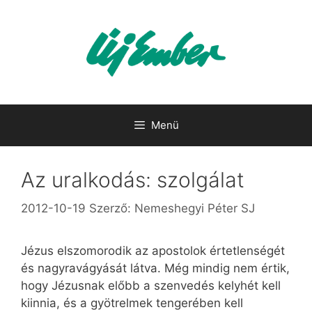
Kilépés
a
tartalomba
Menü
Az uralkodás: szolgálat
2012-10-19
Szerző:
Nemeshegyi Péter SJ
Jézus elszomorodik az apostolok értetlenségét
és nagyravágyását látva. Még mindig nem értik,
hogy Jézusnak előbb a szenvedés kelyhét kell
kiinnia, és a gyötrelmek tengerében kell