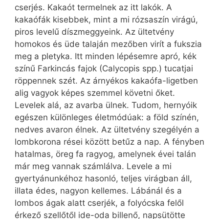
cserjés. Kakaót termelnek az itt lakók. A
kakaófák kisebbek, mint a mi rózsaszín virágú,
piros levelű díszmeggyeink. Az ültetvény
homokos és üde talaján mezőben virít a fukszia
meg a pletyka. Itt minden lépésemre apró, kék
színű Farkincás fajok (Calycopis spp.) tucatjai
röppennek szét. Az árnyékos kakaófa-ligetben
alig vagyok képes szemmel követni őket.
Levelek alá, az avarba ülnek. Tudom, hernyóik
egészen különleges életmódúak: a föld színén,
nedves avaron élnek. Az ültetvény szegélyén a
lombkorona rései között betűz a nap. A fényben
hatalmas, öreg fa ragyog, amelynek évei talán
már meg vannak számlálva. Levele a mi
gyertyánunkéhoz hasonló, teljes virágban áll,
illata édes, nagyon kellemes. Lábánál és a
lombos ágak alatt cserjék, a folyócska felől
érkező szellőtől ide-oda billenő, napsütötte