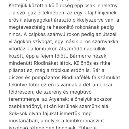
Kettejük között a különbség épp csak leheletnyi
– a szó igaz értelmében: az egyik faj hímjeinek
erős illatanyagokat árasztó pikkelyszerve van, a
megtévesztésig rá hasonlító rokonának pedig
nincs. A csipkés szárnyú rokon pedig az útszéli
virágokon szívogat, egy másik piros szárnyakkal
vitorlázik a lombokon átszűrődő napküllők
között, épp a fejem fölött. Bármerre nézek,
mindenütt Riodinákat látok. Különös és ritka
pillanat ez, még a trópikus erdőn is. Bár a
díszes és pompázatos Riodinafélék fajszámukat
tekintve több ezren is vannak a dél-amerikai
földrészen, de szerény és megbúvó
teremtményei az Atyának: élőhelyük sokszor
zsebkendőnyi, ritkán kerülnek szemünk elé.
Sok-sok olyan fajukat ismertük meg
mostanában, amelyek a lombkoronaszint
középső rétegeiben honosak. Ehhez a