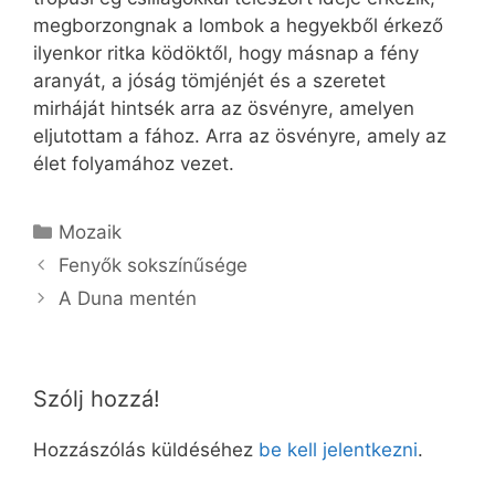
megborzongnak a lombok a hegyekből érkező
ilyenkor ritka ködöktől, hogy másnap a fény
aranyát, a jóság tömjénjét és a szeretet
mirháját hintsék arra az ösvényre, amelyen
eljutottam a fához. Arra az ösvényre, amely az
élet folyamához vezet.
Kategória
Mozaik
Fenyők sokszínűsége
A Duna mentén
Szólj hozzá!
Hozzászólás küldéséhez
be kell jelentkezni
.