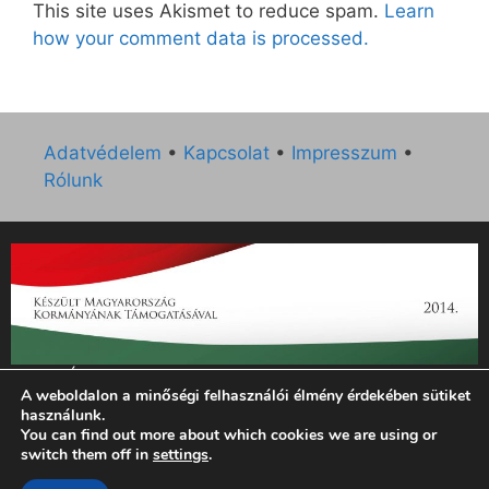
This site uses Akismet to reduce spam.
Learn
how your comment data is processed.
Adatvédelem
•
Kapcsolat
•
Impresszum
•
Rólunk
„Az Új Ember katolikus hetilap 2014. évi működésének
A weboldalon a minőségi felhasználói élmény érdekében sütiket
támogatását az EGYH-KCP-14-P-0121 sz. támogatási
használunk.
szerződés keretében 3 000 000 Ft összegben támogatta az
You can find out more about which cookies we are using or
Emberi Erőforrások Minisztériuma.”
switch them off in
settings
.