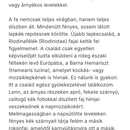
vagy árnyékos levelekkel.
A fa nemcsak teljes virágban, hanem teljes
díszben áll. Mindenütt fényes, sosem látott
lepkék repdesnek körötte. Újabb lepkecsalád, a
Riodinafélék (Riodinidae) fajai keltik fel
figyelmemet. A család csak egyetlen
képviselőjét tudta elküldeni a rideg északi
féltekén levő Európába, a Barna Hemariszt
(Hamearis lucina), amelyet kockás- vagy
mozaiklepkének is hívnak. Ez nálunk is gyakori.
Itt a család egész gyülekezetével találkozom.
Lenn, az árnyas részeken apró, fekete szárnyú,
csillogó kék foltokkal díszített faj hímjei
veszekednek a napmozaikokért.
Mellmagasságban a napsütötte leveleken
fényes kék szárnyait tárja felém a másik
rokonfaj, amelytől karnyújtásnyira ott a másik.