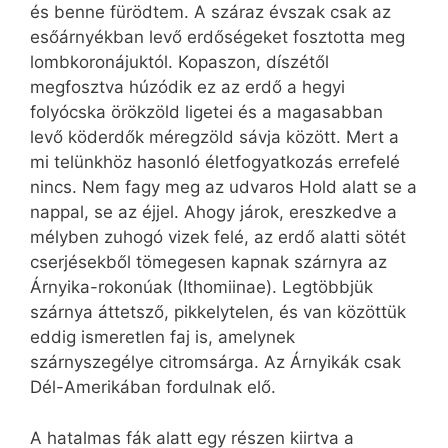
és benne fürödtem. A száraz évszak csak az
esőárnyékban levő erdőségeket fosztotta meg
lombkoronájuktól. Kopaszon, díszétől
megfosztva húzódik ez az erdő a hegyi
folyócska örökzöld ligetei és a magasabban
levő köderdők méregzöld sávja között. Mert a
mi telünkhöz hasonló életfogyatkozás errefelé
nincs. Nem fagy meg az udvaros Hold alatt se a
nappal, se az éjjel. Ahogy járok, ereszkedve a
mélyben zuhogó vizek felé, az erdő alatti sötét
cserjésekből tömegesen kapnak szárnyra az
Árnyika-rokonúak (Ithomiinae). Legtöbbjük
szárnya áttetsző, pikkelytelen, és van közöttük
eddig ismeretlen faj is, amelynek
szárnyszegélye citromsárga. Az Árnyikák csak
Dél-Amerikában fordulnak elő.
A hatalmas fák alatt egy részen kiirtva a