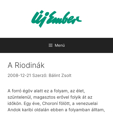
Kilépés
a
tartalomba
Menü
A Riodinák
2008-12-21
Szerző:
Bálint Zsolt
A forró égöv alatt ez a folyam, az élet,
szüntelenül, magasztos erővel folyik át az
időkön. Egy éve, Choroní fölött, a venezuelai
Andok karibi oldalán ebben a folyamban álltam,