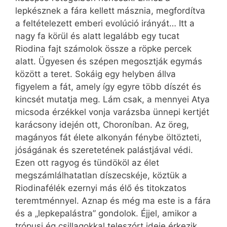
lepkésznek a fára kellett másznia, megfordítva
a feltételezett emberi evolúció irányát… Itt a
nagy fa körül és alatt legalább egy tucat
Riodina fajt számolok össze a röpke percek
alatt. Ügyesen és szépen megosztják egymás
között a teret. Sokáig egy helyben állva
figyelem a fát, amely így egyre több díszét és
kincsét mutatja meg. Lám csak, a mennyei Atya
micsoda érzékkel vonja varázsba ünnepi kertjét
karácsony idején ott, Choroníban. Az öreg,
magányos fát élete alkonyán fénybe öltözteti,
jóságának és szeretetének palástjával védi.
Ezen ott ragyog és tündököl az élet
megszámlálhatatlan díszecskéje, köztük a
Riodinafélék ezernyi más élő és titokzatos
teremtménnyel. Aznap és még ma este is a fára
és a „lepkepalástra” gondolok. Éjjel, amikor a
trópusi ég csillagokkal teleszórt ideje érkezik,