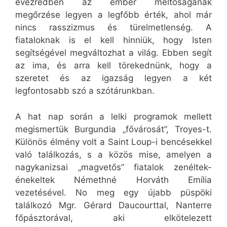
évezredben az ember méltóságának
megőrzése legyen a legfőbb érték, ahol már
nincs rasszizmus és türelmetlenség. A
fiataloknak is el kell hinniük, hogy Isten
segítségével megváltozhat a világ. Ebben segít
az ima, és arra kell törekednünk, hogy a
szeretet és az igazság legyen a két
legfontosabb szó a szótárunkban.
A hat nap során a lelki programok mellett
megismertük Burgundia „fővárosát”, Troyes-t.
Különös élmény volt a Saint Loup-i bencésekkel
való találkozás, s a közös mise, amelyen a
nagykanizsai „magvetős” fiatalok zenéltek-
énekeltek Némethné Horváth Emília
vezetésével. No meg egy újabb püspöki
találkozó Mgr. Gérard Daucourttal, Nanterre
főpásztorával, aki elkötelezett