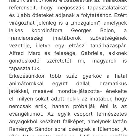
nálunk sem…) Rendre összehívták az imaiskolák
referenseit, hogy megosszák tapasztalataikat
és újabb ötleteket adjanak a folytatáshoz. Ezért
virágozhat jelenleg is a „mozgalom”, amelynek
lelkes koordinátora Georges Bolon, a
franciaországi imatáborok szövetségének
vezetője, illetve egy elzászi tanárházaspár,
Alfred Marx és felesége, Gabriella, akiknek
gondoskodó szeretetét mi, magyarok is
tapasztaltuk.
Érkezésünkkor több száz gyerkőc a fiatal
animátorokkal együtt dallal, dramatikus
játékkal, mesével mondta-játszotta- énekelte
el, milyen sokat adott nekik az imatábor, hogy
nemcsak értik, hanem próbálják élni is az
evangéliumot. Az egyik csoport természetes
anyagokból készített faliképet, amelynek láttán
Reményik Sándor sorai csengtek a fülembe: „A