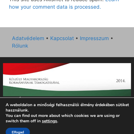
how your comment data is processed.
Adatvédelem
•
Kapcsolat
•
Impresszum
•
Rólunk
„Az Új Ember katolikus hetilap 2014. évi működésének
A weboldalon a minőségi felhasználói élmény érdekében sütiket
támogatását az EGYH-KCP-14-P-0121 sz. támogatási
használunk.
szerződés keretében 3 000 000 Ft összegben támogatta az
You can find out more about which cookies we are using or
Emberi Erőforrások Minisztériuma.”
switch them off in
settings
.
© 2026 Magyar Kurír - Új Ember
• Készült
GeneratePress
Elfogad