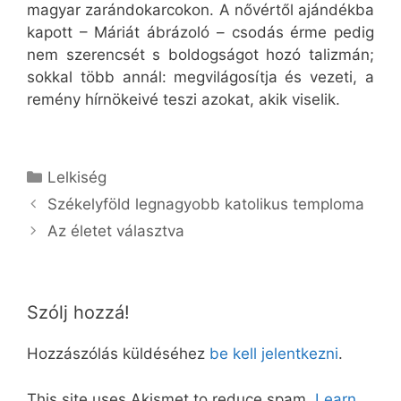
magyar zarándokarcokon. A nővértől ajándékba
kapott – Máriát ábrázoló – csodás érme pedig
nem szerencsét s boldogságot hozó talizmán;
sokkal több annál: megvilágosítja és vezeti, a
remény hírnökeivé teszi azokat, akik viselik.
Kategória
Lelkiség
Székelyföld legnagyobb katolikus temploma
Az életet választva
Szólj hozzá!
Hozzászólás küldéséhez
be kell jelentkezni
.
This site uses Akismet to reduce spam.
Learn