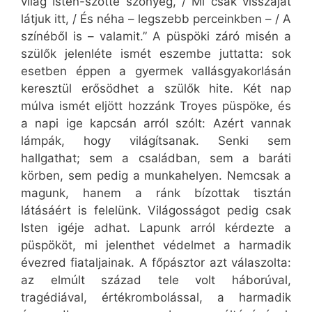
világ Isten-szőtte szőnyeg, / Mi csak visszáját
látjuk itt, / És néha – legszebb perceinkben – / A
színéből is – valamit.” A püspöki záró misén a
szülők jelenléte ismét eszembe juttatta: sok
esetben éppen a gyermek vallásgyakorlásán
keresztül erősödhet a szülők hite. Két nap
múlva ismét eljött hozzánk Troyes püspöke, és
a napi ige kapcsán arról szólt: Azért vannak
lámpák, hogy világítsanak. Senki sem
hallgathat; sem a családban, sem a baráti
körben, sem pedig a munkahelyen. Nemcsak a
magunk, hanem a ránk bízottak tisztán
látásáért is felelünk. Világosságot pedig csak
Isten igéje adhat. Lapunk arról kérdezte a
püspököt, mi jelenthet védelmet a harmadik
évezred fiataljainak. A főpásztor azt válaszolta:
az elmúlt század tele volt háborúval,
tragédiával, értékrombolással, a harmadik