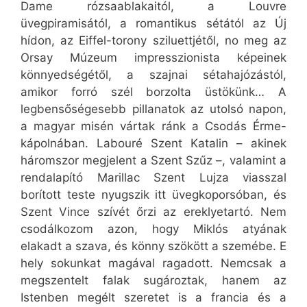
Dame rózsaablakaitól, a Louvre
üvegpiramisától, a romantikus sétától az Új
hídon, az Eiffel-torony sziluettjétől, no meg az
Orsay Múzeum impresszionista képeinek
könnyedségétől, a szajnai sétahajózástól,
amikor forró szél borzolta üstökünk… A
legbensőségesebb pillanatok az utolsó napon,
a magyar misén vártak ránk a Csodás Érme-
kápolnában. Labouré Szent Katalin – akinek
háromszor megjelent a Szent Szűz –, valamint a
rendalapító Marillac Szent Lujza viasszal
borított teste nyugszik itt üvegkoporsóban, és
Szent Vince szívét őrzi az ereklyetartó. Nem
csodálkozom azon, hogy Miklós atyának
elakadt a szava, és könny szökött a szemébe. E
hely sokunkat magával ragadott. Nemcsak a
megszentelt falak sugároztak, hanem az
Istenben megélt szeretet is a francia és a