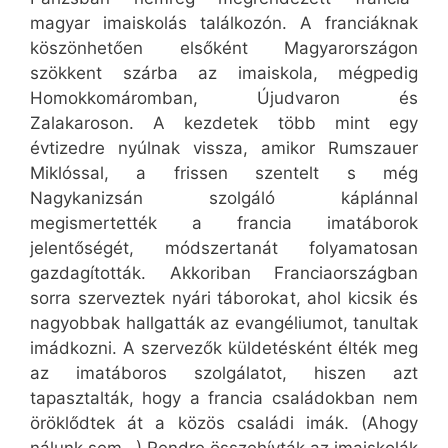
magyar imaiskolás találkozón. A franciáknak
köszönhetően elsőként Magyarországon
szökkent szárba az imaiskola, mégpedig
Homokkomáromban, Újudvaron és
Zalakaroson. A kezdetek több mint egy
évtizedre nyúlnak vissza, amikor Rumszauer
Miklóssal, a frissen szentelt s még
Nagykanizsán szolgáló káplánnal
megismertették a francia imatáborok
jelentőségét, módszertanát folyamatosan
gazdagították. Akkoriban Franciaországban
sorra szerveztek nyári táborokat, ahol kicsik és
nagyobbak hallgatták az evangéliumot, tanultak
imádkozni. A szervezők küldetésként élték meg
az imatáboros szolgálatot, hiszen azt
tapasztalták, hogy a francia családokban nem
öröklődtek át a közös családi imák. (Ahogy