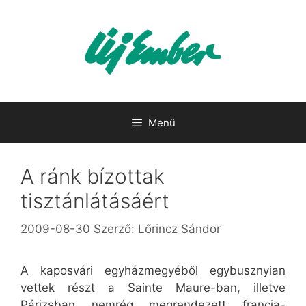
Kilépés
a
tartalomba
Menü
A ránk bízottak
tisztánlátásáért
2009-08-30
Szerző:
Lőrincz Sándor
A kaposvári egyházmegyéből egybusznyian
vettek részt a Sainte Maure-ban, illetve
Párizsban nemrég megrendezett francia-