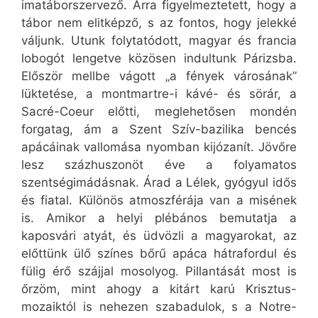
imatáborszervező. Arra figyelmeztetett, hogy a
tábor nem elitképző, s az fontos, hogy jelekké
váljunk. Utunk folytatódott, magyar és francia
lobogót lengetve közösen indultunk Párizsba.
Először mellbe vágott „a fények városának”
lüktetése, a montmartre-i kávé- és sörár, a
Sacré-Coeur előtti, meglehetősen mondén
forgatag, ám a Szent Szív-bazilika bencés
apácáinak vallomása nyomban kijózanít. Jövőre
lesz százhuszonöt éve a folyamatos
szentségimádásnak. Árad a Lélek, gyógyul idős
és fiatal. Különös atmoszférája van a misének
is. Amikor a helyi plébános bemutatja a
kaposvári atyát, és üdvözli a magyarokat, az
előttünk ülő színes bőrű apáca hátrafordul és
fülig érő szájjal mosolyog. Pillantását most is
őrzöm, mint ahogy a kitárt karú Krisztus-
mozaiktól is nehezen szabadulok, s a Notre-