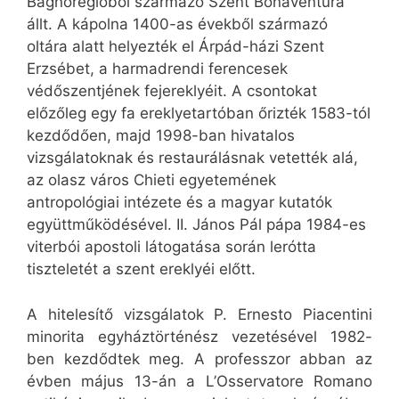
Bagnoregióból származó Szent Bonaventura
állt. A kápolna 1400-as évekből származó
oltára alatt helyezték el Árpád-házi Szent
Erzsébet, a harmadrendi ferencesek
védőszentjének fejereklyéit. A csontokat
előzőleg egy fa ereklyetartóban őrizték 1583-tól
kezdődően, majd 1998-ban hivatalos
vizsgálatoknak és restaurálásnak vetették alá,
az olasz város Chieti egyetemének
antropológiai intézete és a magyar kutatók
együttműködésével. II. János Pál pápa 1984-es
viterbói apostoli látogatása során lerótta
tiszteletét a szent ereklyéi előtt.
A hitelesítő vizsgálatok P. Ernesto Piacentini
minorita egyháztörténész vezetésével 1982-
ben kezdődtek meg. A professzor abban az
évben május 13-án a L’Osservatore Romano