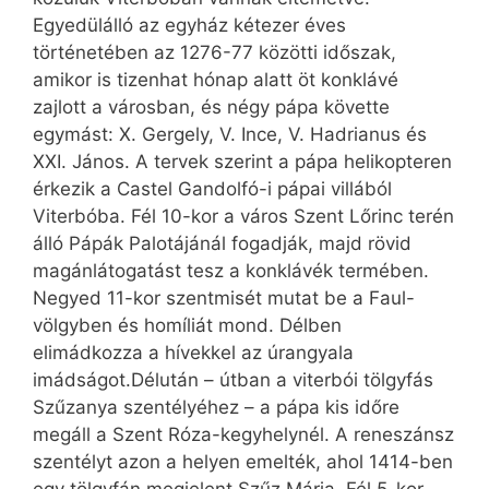
Egyedülálló az egyház kétezer éves
történetében az 1276-77 közötti időszak,
amikor is tizenhat hónap alatt öt konklávé
zajlott a városban, és négy pápa követte
egymást: X. Gergely, V. Ince, V. Hadrianus és
XXI. János. A tervek szerint a pápa helikopteren
érkezik a Castel Gandolfó-i pápai villából
Viterbóba. Fél 10-kor a város Szent Lőrinc terén
álló Pápák Palotájánál fogadják, majd rövid
magánlátogatást tesz a konklávék termében.
Negyed 11-kor szentmisét mutat be a Faul-
völgyben és homíliát mond. Délben
elimádkozza a hívekkel az úrangyala
imádságot.Délután – útban a viterbói tölgyfás
Szűzanya szentélyéhez – a pápa kis időre
megáll a Szent Róza-kegyhelynél. A reneszánsz
szentélyt azon a helyen emelték, ahol 1414-ben