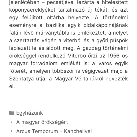
jelenlétében – pecsétjével lezárta a hitelesített
koponyaereklyéket tartalmazó új tékát, és azt
egy felújított oltárba helyezte. A történelmi
eseményre a bazilika egyik oldalkápolnájának
falán lévő márványtábla is emlékeztet, amelyet
a szertartás végén a viterbói és a győri püspök
leplezett le és áldott meg. A gazdag történelmi
örökséggel rendelkező Viterbo őrzi az 1956-os
magyar forradalom emlékét is: a város egyik
főterét, amelyen többször is végigvezet majd a
Szentatya útja, a Magyar Vértanúkról nevezték
el.
Kategória
Egyházunk
A magyar örökségért
Arcus Temporum – Kanchelivel