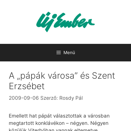
Kilépés
a
tartalomba
Menü
A „pápák városa” és Szent
Erzsébet
2009-09-06
Szerző:
Rosdy Pál
Emellett hat pápát választottak a városban
megtartott konklávékon – négyen. Négyen
közülük Viterbóban vannak eltemetve.