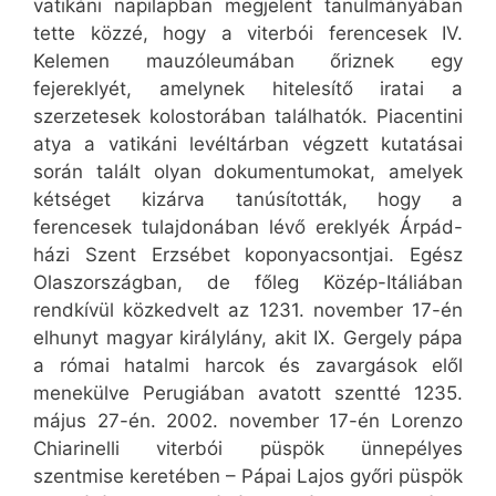
vatikáni napilapban megjelent tanulmányában
tette közzé, hogy a viterbói ferencesek IV.
Kelemen mauzóleumában őriznek egy
fejereklyét, amelynek hitelesítő iratai a
szerzetesek kolostorában találhatók. Piacentini
atya a vatikáni levéltárban végzett kutatásai
során talált olyan dokumentumokat, amelyek
kétséget kizárva tanúsították, hogy a
ferencesek tulajdonában lévő ereklyék Árpád-
házi Szent Erzsébet koponyacsontjai. Egész
Olaszországban, de főleg Közép-Itáliában
rendkívül közkedvelt az 1231. november 17-én
elhunyt magyar királylány, akit IX. Gergely pápa
a római hatalmi harcok és zavargások elől
menekülve Perugiában avatott szentté 1235.
május 27-én. 2002. november 17-én Lorenzo
Chiarinelli viterbói püspök ünnepélyes
szentmise keretében – Pápai Lajos győri püspök