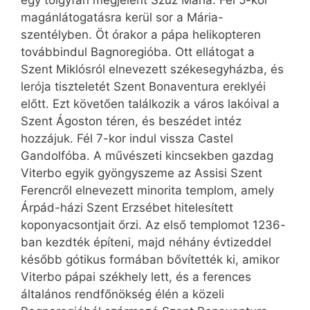
egy tölgyfán megjelent Szűz Mária. Fél 5-kor
magánlátogatásra kerül sor a Mária-
szentélyben. Öt órakor a pápa helikopteren
továbbindul Bagnoregióba. Ott ellátogat a
Szent Miklósról elnevezett székesegyházba, és
lerója tiszteletét Szent Bonaventura ereklyéi
előtt. Ezt követően találkozik a város lakóival a
Szent Ágoston téren, és beszédet intéz
hozzájuk. Fél 7-kor indul vissza Castel
Gandolfóba. A művészeti kincsekben gazdag
Viterbo egyik gyöngyszeme az Assisi Szent
Ferencről elnevezett minorita templom, amely
Árpád-házi Szent Erzsébet hitelesített
koponyacsontjait őrzi. Az első templomot 1236-
ban kezdték építeni, majd néhány évtizeddel
később gótikus formában bővítették ki, amikor
Viterbo pápai székhely lett, és a ferences
általános rendfőnökség élén a közeli