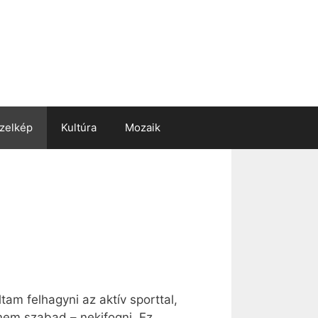
zelkép
Kultúra
Mozaik
am felhagyni az aktív sporttal,
nem szabad – nekifogni. Ez