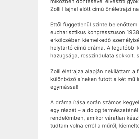
miközben döntésével elveszíti gyö
Zolli Hajnal előtt című önéletrajzi na
Ettől függetlenül szinte belenőttem
eucharisztikus kongresszuson 1938-
erkölcsében kiemelkedő személyisé
helytartó című dráma. A legutóbbi
hazugsága, rosszindulata sokkolt, 
Zolli életrajza alapján nekiláttam 
különböző síneken futott a két mű 
egymással!
A dráma írása során számos kegyel
egy részét – a dolog természetén
rendelőmben, amikor váratlan készt
tudtam volna erről a műről, kiemelt