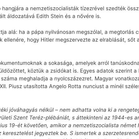
ó hangjára a nemzetiszocialisták tízezrével szedték össz
ált áldozatává Edith Stein és a nővére is.
 alá: ha a pápa nyilvánosan megszólal, a megtorlás cs
ellenére, hogy Hitler megszervezte az elrablását, sőt a
kumentumoknak a sokasága, amelyek arról tanúskodnak,
ldözöttet, köztük a zsidókat is. Egyes adatok szerint a
száma meghaladja a nyolcszázezret. Magyar vonatkozá
t XII. Piusz utasította Angelo Rotta nunciust a minél szé
éki jóváhagyás nélkül – nem adhatta volna ki a rengete
rületi Szent Teréz-plébániát, s áttekinteni az 1944-es 
ius 19-ét követően, amikor a nemzetiszocialista német
 keresztelést jegyeztek be. S ismertek a szerzetesren