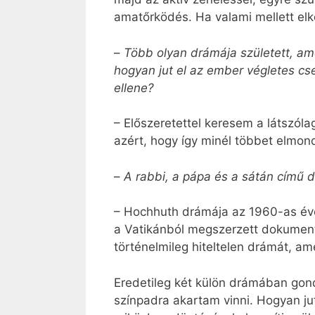
amatőrködés. Ha valami mellett el
–
Több olyan drámája született, ame
hogyan jut el az ember végletes cs
ellene?
– Előszeretettel keresem a látszól
azért, hogy így minél többet elmon
–
A rabbi, a pápa és a sátán című 
– Hochhuth drámája az 1960-as évek
a Vatikánból megszerzett dokumentu
történelmileg hiteltelen drámát, am
Eredetileg két külön drámában gondo
színpadra akartam vinni. Hogyan jut