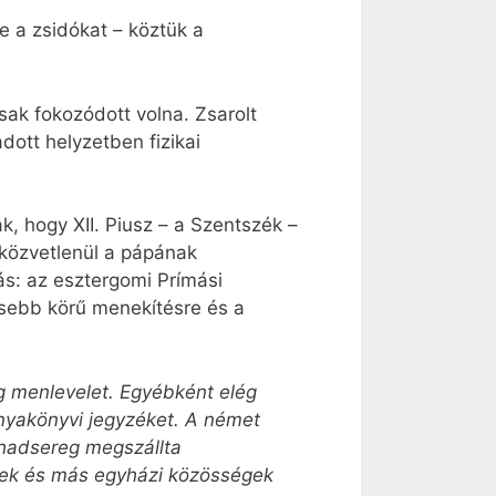
e a zsidókat – köztük a
ak fokozódott volna. Zsarolt
dott helyzetben fizikai
 hogy XII. Piusz – a Szentszék –
 közvetlenül a pápának
s: az esztergomi Prímási
lesebb körű menekítésre és a
g menlevelet. Egyébként elég
anyakönyvi jegyzéket. A német
 hadsereg megszállta
dek és más egyházi közösségek