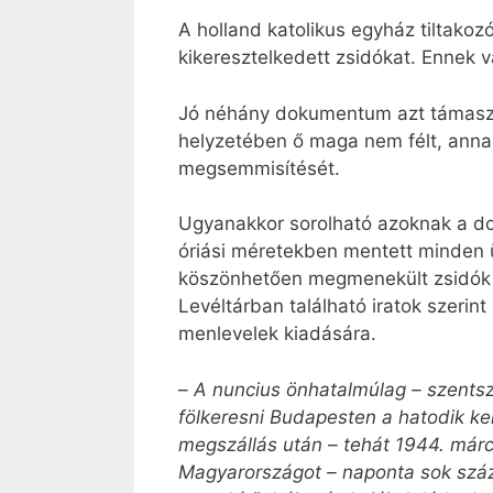
A holland katolikus egyház tiltakoz
kikeresztelkedett zsidókat. Ennek v
Jó néhány dokumentum azt támasztja
helyzetében ő maga nem félt, annak 
megsemmisítését.
Ugyanakkor sorolható azoknak a do
óriási méretekben mentett minden ü
köszönhetően megmenekült zsidók 
Levéltárban található iratok szerin
menlevelek kiadására.
–
A nuncius önhatalmúlag – szentsz
fölkeresni Budapesten a hatodik ke
megszállás után – tehát 1944. márc
Magyarországot – naponta sok száz