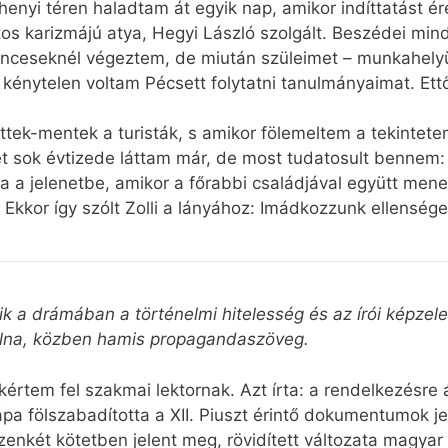
nyi téren haladtam át egyik nap, amikor indíttatást ér
s karizmájú atya, Hegyi László szolgált. Beszédei min
enceseknél végeztem, de miután szüleimet – munkahelyü
 kénytelen voltam Pécsett folytatni tanulmányaimat. Ett
ttek-mentek a turisták, s amikor fölemeltem a tekintet
et sok évtizede láttam már, de most tudatosult bennem: 
 a jelenetbe, amikor a főrabbi családjával együtt mene
kkor így szólt Zolli a lányához: Imádkozzunk ellenségei
ik a drámában a történelmi hitelesség és az írói képzele
volna, közben hamis propagandaszöveg.
értem fel szakmai lektornak. Azt írta: a rendelkezésre 
pápa fölszabadította a XII. Piuszt érintő dokumentumok j
izenkét kötetben jelent meg, rövidített változata magyar