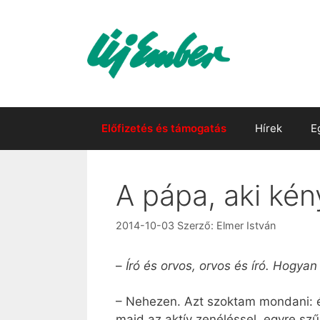
Kilépés
a
tartalomba
Előfizetés és támogatás
Hírek
E
A pápa, aki kény
2014-10-03
Szerző:
Elmer István
–
Író és orvos, orvos és író. Hogya
– Nehezen. Azt szoktam mondani: él
majd az aktív zenéléssel, egyre sz