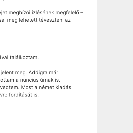
ovjet megbízói ízlésének megfelelő –
sal meg lehetett téveszteni az
ával találkoztam.
y jelent meg. Addigra már
ottam a nuncius úrnak is.
tévedtem. Most a német kiadás
e fordítását is.