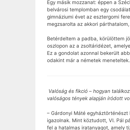
Egy másik mozzanat: éppen a Széche
belvárosi templomban egy csodálato
gimnáziumi évet az esztergomi fer
megzsarolta az akkori párthatalom,
Betérdeltem a padba, körülöttem jö
oszlopon az a zsoltáridézet, amely
Ez a gondolat azonnal bekerült abba
odakint már a németek meneteltek. E
Valóság és fikció – hogyan találkoz
valóságos tények alapján íródott 
– Gárdonyi Máté egyháztörténészt k
igazolnak. Mint köztudott, VI. Pál 
fel a hatalmas iratanyagot, amely t