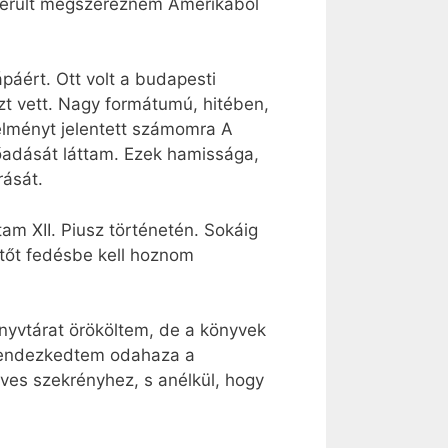
ikerült megszereznem Amerikából
páért. Ott volt a budapesti
zt vett. Nagy formátumú, hitében,
élményt jelentett számomra A
őadását láttam. Ezek hamissága,
rását.
am XII. Piusz történetén. Sokáig
ttőt fedésbe kell hoznom
nyvtárat örököltem, de a könyvek
 rendezkedtem odahaza a
ves szekrényhez, s anélkül, hogy