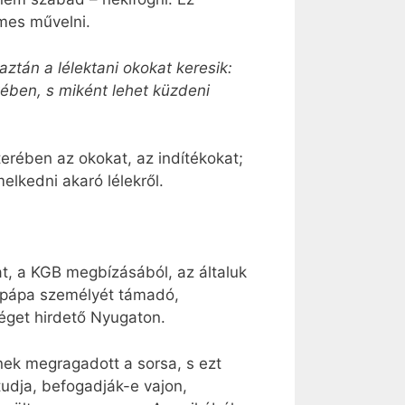
mes művelni.
ztán a lélektani okokat keresik:
ében, s miként lehet küzdeni
erében az okokat, az indítékokat;
lkedni akaró lélekről.
at, a KGB megbízásából, az általuk
z pápa személyét támadó,
séget hirdető Nyugaton.
inek megragadott a sorsa, s ezt
tudja, befogadják-e vajon,