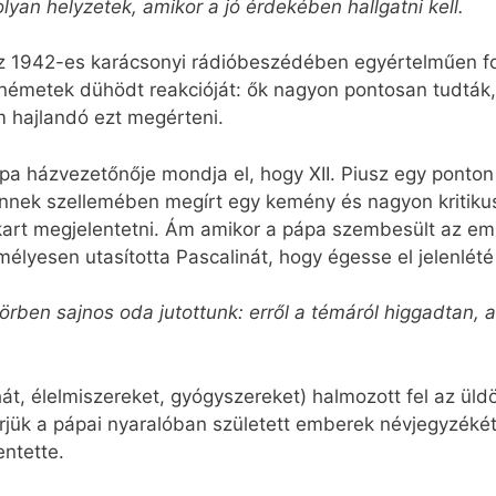
lyan helyzetek, amikor a jó érdekében hallgatni kell.
usz 1942-es karácsonyi rádióbeszédében egyértelműen fog
 németek dühödt reakcióját: ők nagyon pontosan tudták, 
 hajlandó ezt megérteni.
pa házvezetőnője mondja el, hogy XII. Piusz egy ponton 
Ennek szellemében megírt egy kemény és nagyon kritikus
art megjelentetni. Ám amikor a pápa szembesült az eml
mélyesen utasította Pascalinát, hogy égesse el jelenlé
körben sajnos oda jutottunk: erről a témáról higgadtan, 
uhát, élelmiszereket, gyógyszereket) halmozott fel az üld
erjük a pápai nyaralóban született emberek névjegyzékét
entette.