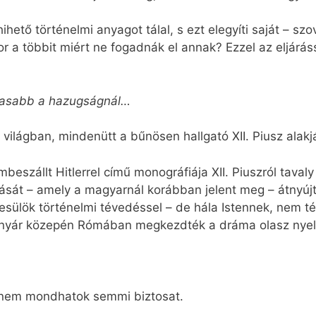
hető történelmi anyagot tálal, s ezt elegyíti saját – sz
kor a többit miért ne fogadnák el annak? Ezzel az eljárás
lmasabb a hazugságnál…
 világban, mindenütt a bűnösen hallgató XII. Piusz alakj
szállt Hitlerrel című monográfiája XII. Piuszról taval
ását – amely a magyarnál korábban jelent meg – átnyújt
esülök történelmi tévedéssel – de hála Istennek, nem 
 nyár közepén Rómában megkezdték a dráma olasz nyelvr
g nem mondhatok semmi biztosat.