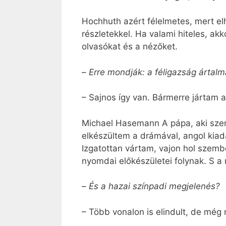
Hochhuth azért félelmetes, mert elhi
részletekkel. Ha valami hiteles, ak
olvasókat és a nézőket.
–
Erre mondják: a féligazság árta
– Sajnos így van. Bármerre jártam a
Michael Hasemann A pápa, aki szembe
elkészültem a drámával, angol kiad
Izgatottan vártam, vajon hol szemb
nyomdai előkészületei folynak. S a
–
És a hazai színpadi megjelenés?
– Több vonalon is elindult, de mé