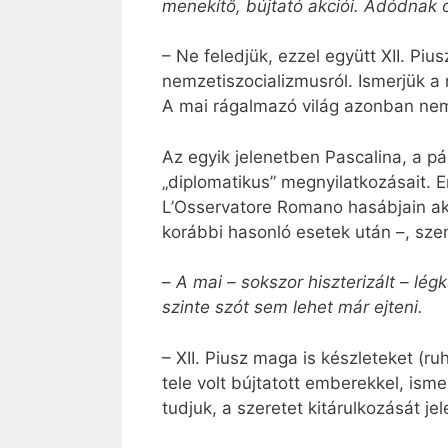
menekítő, bújtató akciói. Adódnak o
– Ne feledjük, ezzel együtt XII. Pi
nemzetiszocializmusról. Ismerjük a
A mai rágalmazó világ azonban nem
Az egyik jelenetben Pascalina, a pá
„diplomatikus” megnyilatkozásait. 
L’Osservatore Romano hasábjain ak
korábbi hasonló esetek után –, sze
–
A mai – sokszor hiszterizált – lég
szinte szót sem lehet már ejteni.
– XII. Piusz maga is készleteket (r
tele volt bújtatott emberekkel, ism
tudjuk, a szeretet kitárulkozását jel