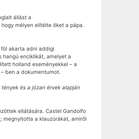
lalt állást a
hogy mélyen elítélte őket a pápa.
föl akarta adni addigi
 hangú enciklikát, amelyet a
ített holland eseményekkel – a
té – ben a dokumentumot.
a tények és a józan érvek alapján
özöttek ellátására. Castel Gandolfo
; megnyitotta a klauzúrákat, amiről