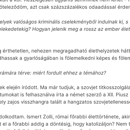
köteleződöm, azt csak százszázalékos odaadással érde
lyek valóságos kriminális cselekményből indulnak ki, s a
elekedetekig? Hogyan jelenik meg a rossz az ember élet
ag érthetetlen, nehezen megragadható élethelyzetek hátt
dhassak a gyarlóságában is fölemelkedni képes és föleme
drámára térve: miért fordult ehhez a témához?
 elején íródott. Ma már tudjuk, a szovjet titkosszolgál
mokat is felhasználva írta a német szerző a XII. Pius
ely zajos visszhangra talált a hangzatos szovjetellenes
lkodtam. Ismert Zolli, római főrabbi élettörténete, ak
 el a főrabbi addig a döntésig, hogy katolizáljon? Nem 