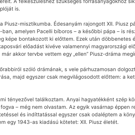
kereit. A felkészüléshez szükséges forrásanyagokhoz s
plóját is.
 a Piusz-misztikumba. Édesanyám rajongott XII. Piusz pá
ban, amelyen Pacelli bíboros – a későbbi pápa – is rés
g képe bontakozott ki előttem. Ezek után döbbenetes 
 kaposvári előadást kivéve valamennyi magyarországi el
s már akkor tervbe vettem egy „ellen” Piusz-dráma megí
a főrabbiról szóló drámának, s vele párhuzamosan dolgozt
írása, majd egyszer csak megvilágosodott előttem: a ke
mi tényezővel találkoztam. Anyai hagyatékként szép kö
él fogva – még nem olvastam. Az egyik vasárnap éppen
etéssel és indíttatással egyszer csak odaléptem a köny
em egy 1943-as kiadású kötetet: XII. Piusz életét.