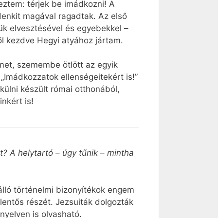
eztem: térjek be imádkozni! A
denkit magával ragadtak. Az első
k elvesztésével és egyebekkel –
ől kezdve Hegyi atyához jártam.
emet, szemembe ötlött az egyik
„Imádkozzatok ellenségeitekért is!”
külni készült római otthonából,
nkért is!
t? A helytartó – úgy tűnik – mintha
álló történelmi bizonyítékok engem
elentős részét. Jezsuiták dolgozták
 nyelven is olvasható.