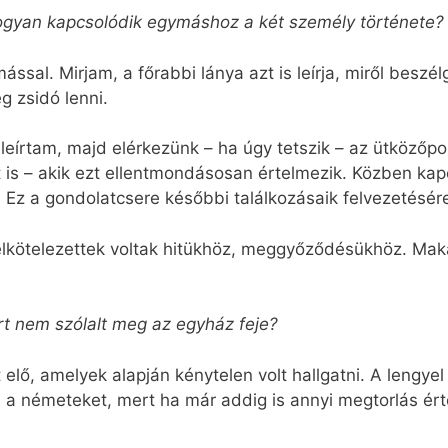
 Hogyan kapcsolódik egymáshoz a két személy története?
ssal. Mirjam, a főrabbi lánya azt is leírja, miről beszél
 zsidó lenni.
s leírtam, majd elérkezünk – ha úgy tetszik – az ütköző
 is – akik ezt ellentmondásosan értelmezik. Közben kap
. Ez a gondolatcsere későbbi találkozásaik felvezetésére
lkötelezettek voltak hitükhöz, meggyőződésükhöz. Mak
rt nem szólalt meg az egyház feje?
lő, amelyek alapján kénytelen volt hallgatni. A lengyel
el a németeket, mert ha már addig is annyi megtorlás ér