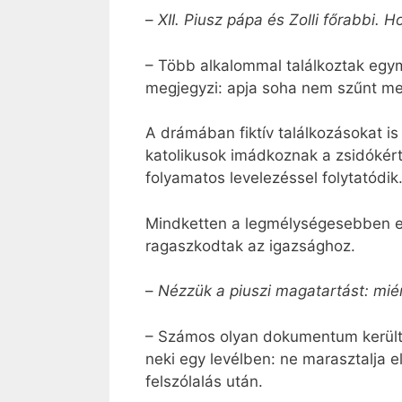
–
XII. Piusz pápa és Zolli főrabbi.
– Több alkalommal találkoztak egymá
megjegyzi: apja soha nem szűnt meg
A drámában fiktív találkozásokat i
katolikusok imádkoznak a zsidókért
folyamatos levelezéssel folytatódik
Mindketten a legmélységesebben e
ragaszkodtak az igazsághoz.
–
Nézzük a piuszi magatartást: mié
– Számos olyan dokumentum került e
neki egy levélben: ne marasztalja 
felszólalás után.