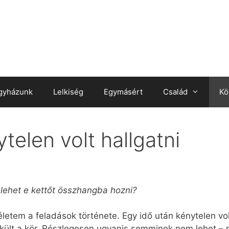
gyházunk
Lelkiség
Egymásért
Család
Kö
telen volt hallgatni
n lehet e kettőt összhangba hozni?
etem a feladások története. Egy idő után kénytelen volt
űkült a kör. Részlegesen ugyanis semminek nem lehet – 