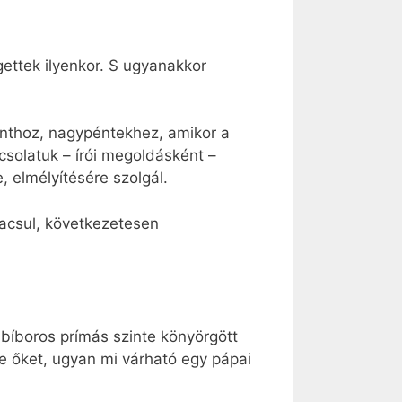
gettek ilyenkor. S ugyanakkor
ponthoz, nagypéntekhez, amikor a
csolatuk – írói megoldásként –
, elmélyítésére szolgál.
acsul, következetesen
 bíboros prímás szinte könyörgött
te őket, ugyan mi várható egy pápai