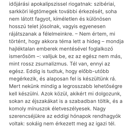
időjárási apokalipszissel riogatnak: szibériai,
sarkköri légtömegek további érkezését, soha
nem látott fagyot, kíméletlen és különösen
hosszú telet jósolnak, vagyis egyenesen
rájátszanak a félelmeinkre. – Nem értem, mi
történt, hogy akkora téma lett a hideg – mondja
hajléktalan emberek mentésével foglalkozó
ismerősöm –: valljuk be, ez az egész nem más,
mint rossz zsurnalizmus. Tél van, ennyi az
egész. Eddig is tudtuk, hogy előbb-utóbb
megérkezik, és alaposan fel is készültünk rá.
Mert nekünk mindig a legrosszabb lehetőségre
kell készülni. Azok közül, akikért mi dolgozunk,
sokan az éjszakákat is a szabadban töltik, és a
komoly mínuszok életveszélyesek. Nagy
szerencséjükre az eddigi hónapok rendhagyók
voltak: sokáig nem érkezett meg az igazi tél.