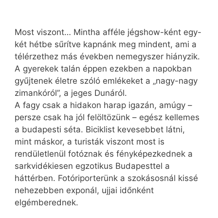
Most viszont… Mintha afféle jégshow-ként egy-
két hétbe sűrítve kapnánk meg mindent, ami a
télérzethez más években nemegyszer hiányzik.
A gyerekek talán éppen ezekben a napokban
gyűjtenek életre szóló emlékeket a „nagy-nagy
zimankóról”, a jeges Dunáról.
A fagy csak a hidakon harap igazán, amúgy –
persze csak ha jól felöltözünk – egész kellemes
a budapesti séta. Biciklist kevesebbet látni,
mint máskor, a turisták viszont most is
rendületlenül fotóznak és fényképezkednek a
sarkvidékiesen egzotikus Budapesttel a
háttérben. Fotóriporterünk a szokásosnál kissé
nehezebben exponál, ujjai időnként
elgémberednek.