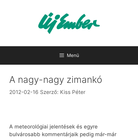
Kilépés
a
tartalomba
Menü
A nagy-nagy zimankó
2012-02-16
Szerző:
Kiss Péter
A meteorológiai jelentések és egyre
bulvárosabb kommentárjaik pedig már-már