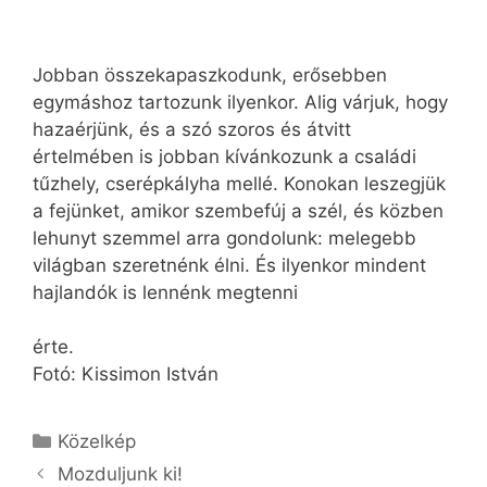
Jobban összekapaszkodunk, erősebben
egymáshoz tartozunk ilyenkor. Alig várjuk, hogy
hazaérjünk, és a szó szoros és átvitt
értelmében is jobban kívánkozunk a családi
tűzhely, cserépkályha mellé. Konokan leszegjük
a fejünket, amikor szembefúj a szél, és közben
lehunyt szemmel arra gondolunk: melegebb
világban szeretnénk élni. És ilyenkor mindent
hajlandók is lennénk megtenni
érte.
Fotó: Kissimon István
Kategória
Közelkép
Mozduljunk ki!