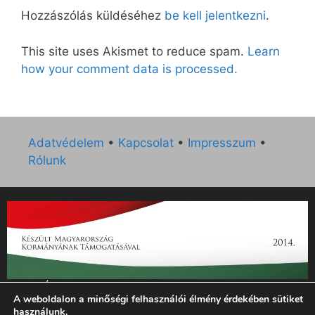
Hozzászólás küldéséhez
be kell jelentkezni
.
This site uses Akismet to reduce spam.
Learn
how your comment data is processed.
Adatvédelem
•
Kapcsolat
•
Impresszum
•
Rólunk
„Az Új Ember katolikus hetilap 2014. évi működésének
A weboldalon a minőségi felhasználói élmény érdekében sütiket
támogatását az EGYH-KCP-14-P-0121 sz. támogatási
használunk.