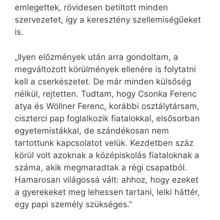
emlegettek, rövidesen betiltott minden
szervezetet, így a keresztény szellemiségűeket
is.
„Ilyen előzmények után arra gondoltam, a
megváltozott körülmények ellenére is folytatni
kell a cserkészetet. De már minden külsőség
nélkül, rejtetten. Tudtam, hogy Csonka Ferenc
atya és Wöllner Ferenc, korábbi osztálytársam,
ciszterci pap foglalkozik fiatalokkal, elsősorban
egyetemistákkal, de szándékosan nem
tartottunk kapcsolatot velük. Kezdetben száz
körül volt azoknak a középiskolás fiataloknak a
száma, akik megmaradtak a régi csapatból.
Hamarosan világossá vált: ahhoz, hogy ezeket
a gyerekeket meg lehessen tartani, lelki háttér,
egy papi személy szükséges.”