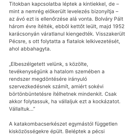
Titokban kapcsolatba léptek a kintiekkel, de –
mint a nemrég előkerült levelezés bizonyítja –
az ávó ezt is ellenőrzése alá vonta. Bolváry Pált
három évre ítélték, ebből kettőt leült, majd 1952
karácsonyán váratlanul kiengedték. Visszakerült
Pécsre, s ott folytatta a fiatalok lelkivezetését,
ahol abbahagyta.
„Elbeszélgetett velünk, s közölte,
tevékenységünk a hatalom szemében a
rendszer megdöntésére irányuló
szervezkedésnek számít, amiért sokévi
börtönbüntetésre ítélhetnek mindenkit. Csak
akkor folytassuk, ha vállaljuk ezt a kockázatot.
Vállaltuk…”
A katakombacserkészet egymástól független
kisközösségekre épült. Beléptek a pécsi