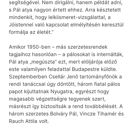
segítségével. Nem dirigálni, hanem példát adni,
s Pál atya nagyon értett ehhez. Arra késztetett
mindenkit, hogy lelkiismeret-vizsgálattal, a
Jóistennel való kapcsolat elmélyítésén keresztül
formálja az életét.”
Amikor 1950-ben – más szerzetesrendek
tagjaihoz hasonlóan – a pálosokat is internálták,
Pál atya „megúszta” ezt, mert elöljárója előző
este valamilyen feladattal Budapestre küldte.
Szeptemberben Csellár Jenő tartományfőnök a
rendi tanáccsal úgy döntött, három fiatal pálos
papot kijuttatnak Nyugatra, egyrészt hogy
magasabb végzettségre tegyenek szert,
másrészt így biztosítsák a rend továbbélését. A
három szerzetes Bolváry Pál, Vincze Tihamér és
Rauch Attila volt.