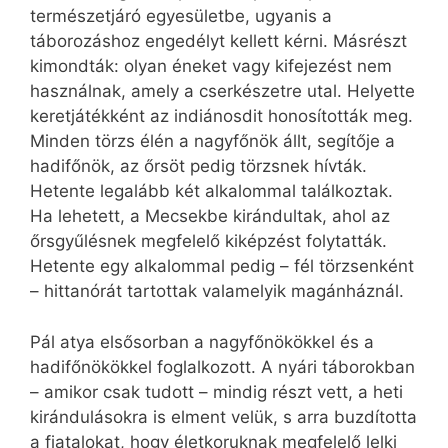
természetjáró egyesületbe, ugyanis a
táborozáshoz engedélyt kellett kérni. Másrészt
kimondták: olyan éneket vagy kifejezést nem
használnak, amely a cserkészetre utal. Helyette
keretjátékként az indiánosdit honosították meg.
Minden törzs élén a nagyfőnök állt, segítője a
hadifőnök, az őrsöt pedig törzsnek hívták.
Hetente legalább két alkalommal találkoztak.
Ha lehetett, a Mecsekbe kirándultak, ahol az
őrsgyűlésnek megfelelő kiképzést folytatták.
Hetente egy alkalommal pedig – fél törzsenként
– hittanórát tartottak valamelyik magánháznál.
Pál atya elsősorban a nagyfőnökökkel és a
hadifőnökökkel foglalkozott. A nyári táborokban
– amikor csak tudott – mindig részt vett, a heti
kirándulásokra is elment velük, s arra buzdította
a fiatalokat, hogy életkoruknak megfelelő lelki