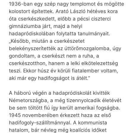
1936-ban egy szép nagy templomot és mögötte
kolostort építettek. Arató László hétéves kora
óta cserkészkedett, előbb a pécsi ciszterci
gimnáziumba járt, majd a helyi
hadapródiskolában folytatta tanulmányait.
„Később, miután a cserkészetet
belekényszerítették az úttörőmozgalomba, úgy
gondoltam, a cserkészt nem a ruha, a
cserkészotthon, hanem a lelki elkötelezettség
teszi. Ekkor húsz év körüli fiatalember voltam,
aki már egy hadifogságot is átélt.”
A háború végén a hadapródiskolát kivitték
Németországba, a még tizennyolcadik életévét
be sem töltött fiú így került amerikai fogságba.
1945 novemberében érkezett haza az első
hadifogoly-szállítmánnyal. A kommunista
hatalom, bár névleg még koalíciós időket