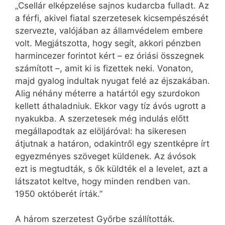
„Csellár elképzelése sajnos kudarcba fulladt. Az
a férfi, akivel fiatal szerzetesek kicsempészését
szervezte, valójában az államvédelem embere
volt. Megjátszotta, hogy segít, akkori pénzben
harmincezer forintot kért – ez óriási összegnek
számított –, amit ki is fizettek neki. Vonaton,
majd gyalog indultak nyugat felé az éjszakában.
Alig néhány méterre a határtól egy szurdokon
kellett áthaladniuk. Ekkor vagy tíz ávós ugrott a
nyakukba. A szerzetesek még indulás előtt
megállapodtak az elöljáróval: ha sikeresen
átjutnak a határon, odakintről egy szentképre írt
egyezményes szöveget küldenek. Az ávósok
ezt is megtudták, s ők küldték el a levelet, azt a
látszatot keltve, hogy minden rendben van.
1950 októberét írták.”
A három szerzetest Győrbe szállították.