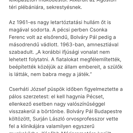
téri plébániára, sekrestyésnek.
Az 1961-es nagy letartóztatási hullám őt is
magával sodorta. A pécsi perben Csonka
Ferenc volt az elsőrendű, Bolváry Pál pedig a
másodrendű vádlott. 1963-ban, amnesztiával
szabadult. „A korábbi ifjúsági vonalat nem
lehetett folytatni. A fiatalokat megfélemlítették,
beépítették közéjük az állam embereit, a szülők
is látták, nem babra megy a játék.”
Cserháti József püspök időben figyelmeztette a
pálos szerzetest: el kell hagynia Pécset,
ellenkező esetben nagy valószínűséggel
visszakerül a börtönbe. Bolváry Pál Budapestre
költözött, Surján László orvosprofesszor vette
fel a klinikájára valamilyen egyszerű