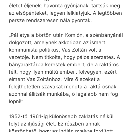
életet éljenek: havonta gyónjanak, tartsák meg
az elsőpénteket, legyen lelkiatyjuk. A legtöbben
persze rendszeresen nála gyóntak.
„Pál atya a börtön után Komlón, a szénbányánál
dolgozott, amelynek akkoriban az ismert
kommunista politikus, Vas Zoltán volt a
vezetője. Nem titkolta, hogy pálos szerzetes. A
bányaraktárba kerestek embert, de a raktáros
félt, hogy ilyen múltú embert fölvegyen, ezért
elment Vas Zoltánhoz. Mire ő ezeket a
felejthetetlen szavakat mondta a raktárosnak:
azonnal állítsák munkába, ő legalább nem fog
lopni!”
1952-től 1961-ig különösebb zaklatás nélkül
folyt az ifjúsági élet. Ez részben annak
köszönhető, hogy az indián nyelvre fordított