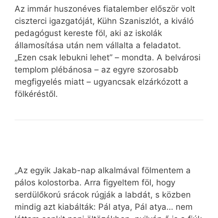
Az immár huszonéves fiatalember először volt
ciszterci igazgatóját, Kühn Szaniszlót, a kiváló
pedagógust kereste föl, aki az iskolák
államosítása után nem vállalta a feladatot.
„Ezen csak lebukni lehet” – mondta. A belvárosi
templom plébánosa – az egyre szorosabb
megfigyelés miatt – ugyancsak elzárkózott a
fölkéréstől.
„Az egyik Jakab-nap alkalmával fölmentem a
pálos kolostorba. Arra figyeltem föl, hogy
serdülőkorú srácok rúgják a labdát, s közben
mindig azt kiabálták: Pál atya, Pál atya… nem