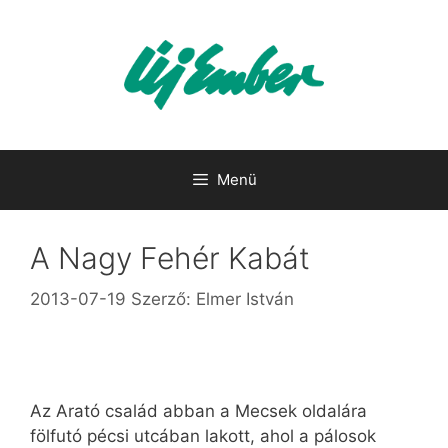
Kilépés
a
tartalomba
Menü
A Nagy Fehér Kabát
2013-07-19
Szerző:
Elmer István
Az Arató család abban a Mecsek oldalára
fölfutó pécsi utcában lakott, ahol a pálosok