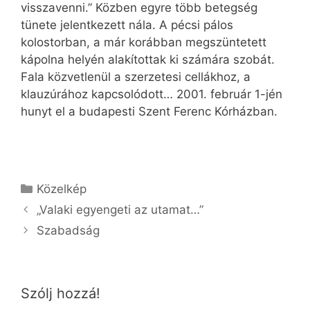
visszavenni.” Közben egyre több betegség
tünete jelentkezett nála. A pécsi pálos
kolostorban, a már korábban megszüntetett
kápolna helyén alakítottak ki számára szobát.
Fala közvetlenül a szerzetesi cellákhoz, a
klauzúrához kapcsolódott… 2001. február 1-jén
hunyt el a budapesti Szent Ferenc Kórházban.
Kategória
Közelkép
„Valaki egyengeti az utamat…”
Szabadság
Szólj hozzá!