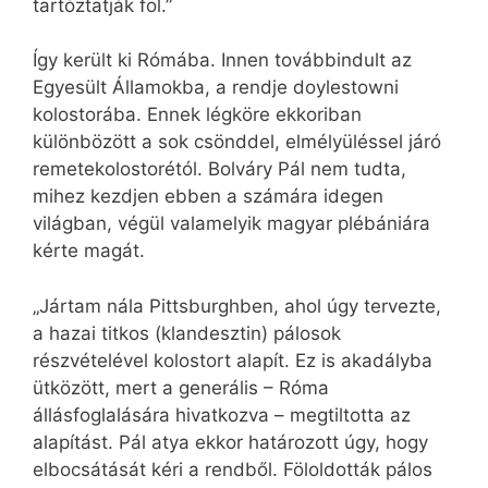
tartóztatják föl.”
Így került ki Rómába. Innen továbbindult az
Egyesült Államokba, a rendje doylestowni
kolostorába. Ennek légköre ekkoriban
különbözött a sok csönddel, elmélyüléssel járó
remetekolostorétól. Bolváry Pál nem tudta,
mihez kezdjen ebben a számára idegen
világban, végül valamelyik magyar plébániára
kérte magát.
„Jártam nála Pittsburghben, ahol úgy tervezte,
a hazai titkos (klandesztin) pálosok
részvételével kolostort alapít. Ez is akadályba
ütközött, mert a generális – Róma
állásfoglalására hivatkozva – megtiltotta az
alapítást. Pál atya ekkor határozott úgy, hogy
elbocsátását kéri a rendből. Föloldották pálos