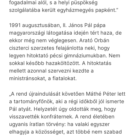
fogadalmai alól, s a helyi püspökség
szolgálatába került egyházmegyés papként.”
1991 augusztusában, II. János Pál pápa
magyarországi látogatása idején tért haza, de
ekkor még nem véglegesen. Arató Orbán
ciszterci szerzetes felajánlotta neki, hogy
legyen hitoktató pécsi gimnáziumukban. Nem
sokkal később hazaköltözött. A hitoktatás
mellett azonnal szervezni kezdte a
ministránsokat, a fiatalokat.
„A rend újraindulását követően Máthé Péter lett
a tartományfőnök, aki a régi időkből jól ismerte
Pál atyát. Helyzetét úgy oldották meg, hogy
visszavették konfráternek. A rend életében
ugyanis íratlan törvény: ha valaki egyszer
elhagyja a közösséget, azt többé nem szabad