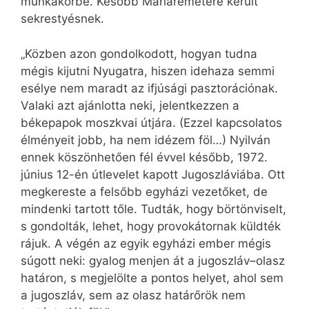
munkakörbe. Később Máriaremetére került
sekrestyésnek.
„Közben azon gondolkodott, hogyan tudna
mégis kijutni Nyugatra, hiszen idehaza semmi
esélye nem maradt az ifjúsági pasztorációnak.
Valaki azt ajánlotta neki, jelentkezzen a
békepapok moszkvai útjára. (Ezzel kapcsolatos
élményeit jobb, ha nem idézem föl…) Nyilván
ennek köszönhetően fél évvel később, 1972.
június 12-én útlevelet kapott Jugoszláviába. Ott
megkereste a felsőbb egyházi vezetőket, de
mindenki tartott tőle. Tudták, hogy börtönviselt,
s gondolták, lehet, hogy provokátornak küldték
rájuk. A végén az egyik egyházi ember mégis
súgott neki: gyalog menjen át a jugoszláv–olasz
határon, s megjelölte a pontos helyet, ahol sem
a jugoszláv, sem az olasz határőrök nem