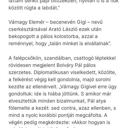
láttam senkit papi öltözékben, nyilván ő is a fiúk
között rúgta a labdát.”
Várnagy Elemér – becenevén Gigi – nevű
cserkésztársával Arató László ezek után
bekopogott a pálos kolostorba, azzal a
reménnyel, hogy „talán minket is elvállalnak”.
A falépcsőkön, szandálban, csattogó léptekkel
rövidesen megjelent Bolváry Pál pálos
szerzetes. Diplomatikusan viselkedett, közölte,
a felkérést végig kell gondolnia, majd sorolni
kezdte az ellenérveit. „Várnagy Gigivel erre úgy
gondoltuk: ide is hiába jöttünk. S amikor már
elvesztettük minden bizalmunkat, Pál atya
fölemelte a kezét: sed contra, azaz ellenben, s
mind a nyolc korábbi pontját megcáfolta. A
végén pedig megkérdezte: »Akkor hogyan is