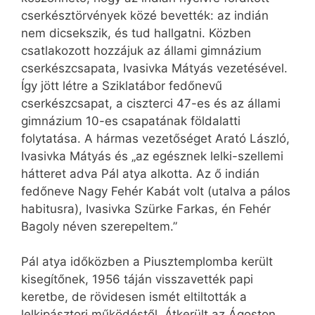
cserkésztörvények közé bevették: az indián
nem dicsekszik, és tud hallgatni. Közben
csatlakozott hozzájuk az állami gimnázium
cserkészcsapata, Ivasivka Mátyás vezetésével.
Így jött létre a Sziklatábor fedőnevű
cserkészcsapat, a ciszterci 47-es és az állami
gimnázium 10-es csapatának földalatti
folytatása. A hármas vezetőséget Arató László,
Ivasivka Mátyás és „az egésznek lelki-szellemi
hátteret adva Pál atya alkotta. Az ő indián
fedőneve Nagy Fehér Kabát volt (utalva a pálos
habitusra), Ivasivka Szürke Farkas, én Fehér
Bagoly néven szerepeltem.”
Pál atya időközben a Piusztemplomba került
kisegítőnek, 1956 táján visszavették papi
keretbe, de rövidesen ismét eltiltották a
lelkipásztori működéstől. Átkerült az Ágoston