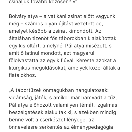
csináljuk tovább közösen? «”
Bolváry atya – a vatikáni zsinat előtt vagyunk
még – számos olyan újítást vezetett be,
amelyet később a zsinat kimondott. Az
általában tizenöt fős táborokban kialakítottak
egy kis oltárt, amelynél Pál atya misézett, s
amit ő latinul mondott, azt magyarul
fölolvastatta az egyik fiúval. Kereste azokat a
liturgikus megoldásokat, amelyek közel álltak a
fiatalokhoz.
„A tábortüzek önmagukban hangulatosak:
vidámság, játék, s amikor már hamvadt a tűz,
Pál atya előhozott valamilyen témát. Izgalmas
beszélgetések alakultak ki, s ezekben mindig
benne volt a cserkészet lényege: az
önnevelésre serkentés az élménypedagógia