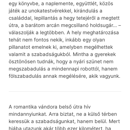
egy könyvbe, a naplemente, együttlét, közös
játék az unokatestvérekkel, kirándulás a
családdal, lepillantás a hegy tetejéről a megtett
útra, a barátom arcán megcsillanó holdsugár… –
válaszolják a legtöbben. A hely meghatározása
tehát nem fontos nekik, inkább egy olyan
pillanatot emelnek ki, amelyben megélhettek
valamit a szabadságukból. Mintha a gyerekek
ösztönösen tudnák, hogy a nyári szünet nem
megszabadulás a mindennapi robottól, hanem
fölszabadulás annak megélésére, akik vagyunk.
A romantika vándora belső útra hív
mindannyiunkat. Arra biztat, ne a külső térben
keressük a szabadságunkat, hanem belül. Mert
hiába utazunk akár több ezer kilométert, ha