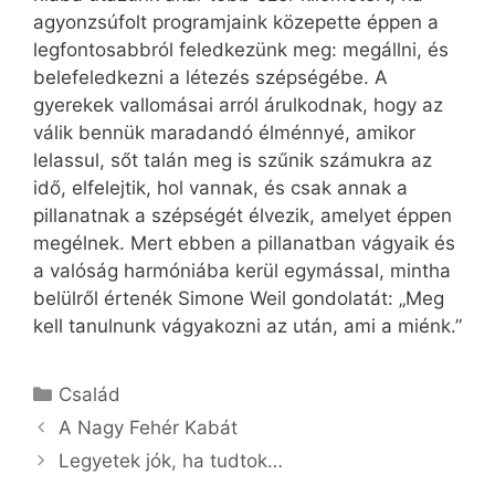
agyonzsúfolt programjaink közepette éppen a
legfontosabbról feledkezünk meg: megállni, és
belefeledkezni a létezés szépségébe. A
gyerekek vallomásai arról árulkodnak, hogy az
válik bennük maradandó élménnyé, amikor
lelassul, sőt talán meg is szűnik számukra az
idő, elfelejtik, hol vannak, és csak annak a
pillanatnak a szépségét élvezik, amelyet éppen
megélnek. Mert ebben a pillanatban vágyaik és
a valóság harmóniába kerül egymással, mintha
belülről értenék Simone Weil gondolatát: „Meg
kell tanulnunk vágyakozni az után, ami a miénk.”
Kategória
Család
A Nagy Fehér Kabát
Legyetek jók, ha tudtok…