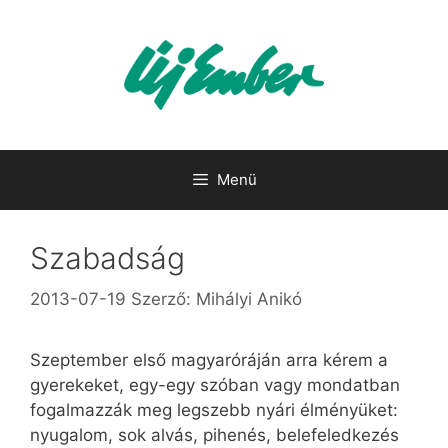
Kilépés
a
tartalomba
Menü
Szabadság
2013-07-19
Szerző:
Mihályi Anikó
Szeptember első magyaróráján arra kérem a
gyerekeket, egy-egy szóban vagy mondatban
fogalmazzák meg legszebb nyári élményüket:
nyugalom, sok alvás, pihenés, belefeledkezés