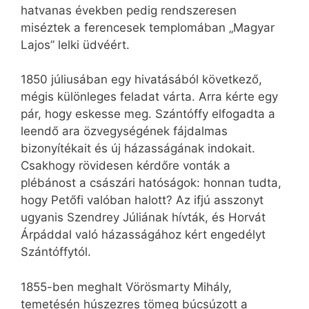
hatvanas években pedig rendszeresen
miséztek a ferencesek templomában „Magyar
Lajos” lelki üdvéért.
1850 júliusában egy hivatásából következő,
mégis különleges feladat várta. Arra kérte egy
pár, hogy eskesse meg. Szántóffy elfogadta a
leendő ara özvegységének fájdalmas
bizonyítékait és új házasságának indokait.
Csakhogy rövidesen kérdőre vonták a
plébánost a császári hatóságok: honnan tudta,
hogy Petőfi valóban halott? Az ifjú asszonyt
ugyanis Szendrey Júliának hívták, és Horvát
Árpáddal való házasságához kért engedélyt
Szántóffytól.
1855-ben meghalt Vörösmarty Mihály,
temetésén húszezres tömeg búcsúzott a