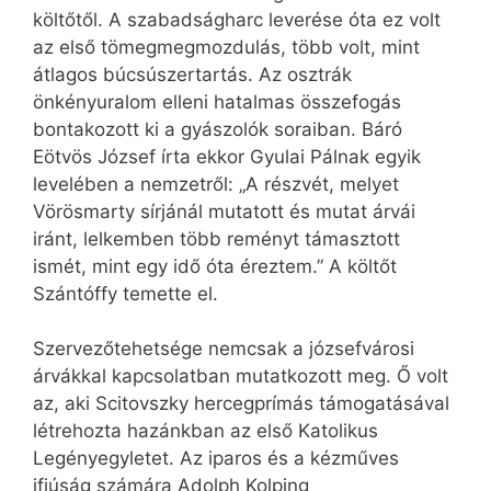
költőtől. A szabadságharc leverése óta ez volt
az első tömegmegmozdulás, több volt, mint
átlagos búcsúszertartás. Az osztrák
önkényuralom elleni hatalmas összefogás
bontakozott ki a gyászolók soraiban. Báró
Eötvös József írta ekkor Gyulai Pálnak egyik
levelében a nemzetről: „A részvét, melyet
Vörösmarty sírjánál mutatott és mutat árvái
iránt, lelkemben több reményt támasztott
ismét, mint egy idő óta éreztem.” A költőt
Szántóffy temette el.
Szervezőtehetsége nemcsak a józsefvárosi
árvákkal kapcsolatban mutatkozott meg. Ő volt
az, aki Scitovszky hercegprímás támogatásával
létrehozta hazánkban az első Katolikus
Legényegyletet. Az iparos és a kézműves
ifjúság számára Adolph Kolping