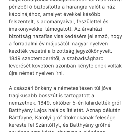
pénzből ő biztosította a harangra valót a ház
kápolnájához, amelyet évekkel később
felszentelt, s adományaival, feszülettel és
imakönyvekkel támogatott. Az árvaházi
bizottság hazafias viselkedésére jellemző, hogy
a forradalmi év májusától magyar nyelven
kezdték vezetni a bizottság jegyzőkönyveit.
1849 szeptemberétől, a szabadságharc
leverését követően azonban kénytelenek voltak
újra német nyelven írni.
A császári önkény a németesítésen túl jóval
tragikusabb bosszút is tartogatott a
nemzetnek. 1849. október 5-én kihirdették gróf
Batthyány Lajos halálos ítéletét. Aznap délután
Bártfayné, Károlyi gróf titoknokának felesége
kereste fel Szántóffyt, és Batthyány grófné