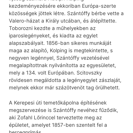
kezdeményezésére ekkoriban Európa-szerte
közösségek jöttek létre. Szántóffy bérbe vette a
Valero-házat a Király utcában, és átépíttette.
Toborozni kezdte a műhelyekben az
iparoslegényeket, és kiadta az egylet
alapszabályait. 1856-ban sikeres munkáját
maga az alapító, Kolping is megtekintette, s
negyven legénnyel, Szántóffy vezetésével
megalapítottnak nyilvánította az egyesületet,
mely a 134. volt Európában. Scitovszky
rövidesen megáldotta a legényegylet zászlaját,
melynek ekkor már százötvenöt tag örülhetett.
A Kerepesi úti temetőkápolna építésének
megszervezése is Szántóffy nevéhez fűződik,
aki Zofahl Lőrinccel terveztette meg az
épületet, amelyet 1857-ben szentelt fel a
hercegprímás.