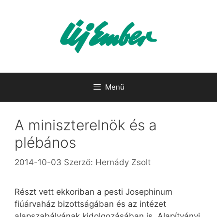
Kilépés
a
tartalomba
Menü
A miniszterelnök és a
plébános
2014-10-03
Szerző:
Hernády Zsolt
Részt vett ekkoriban a pesti Josephinum
fiúárvaház bizottságában és az intézet
alapszabályának kidolgozásában is. Alapítványi