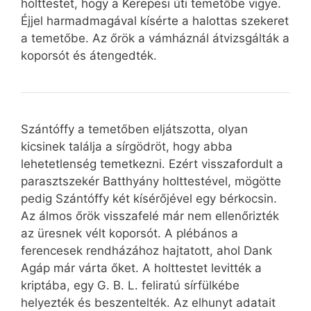
holttestet, hogy a Kerepesi úti temetőbe vigye.
Éjjel harmadmagával kísérte a halottas szekeret
a temetőbe. Az őrök a vámháznál átvizsgálták a
koporsót és átengedték.
Szántóffy a temetőben eljátszotta, olyan
kicsinek találja a sírgödröt, hogy abba
lehetetlenség temetkezni. Ezért visszafordult a
parasztszekér Batthyány holttestével, mögötte
pedig Szántóffy két kísérőjével egy bérkocsin.
Az álmos őrök visszafelé már nem ellenőrizték
az üresnek vélt koporsót. A plébános a
ferencesek rendházához hajtatott, ahol Dank
Agáp már várta őket. A holttestet levitték a
kriptába, egy G. B. L. feliratú sírfülkébe
helyezték és beszentelték. Az elhunyt adatait