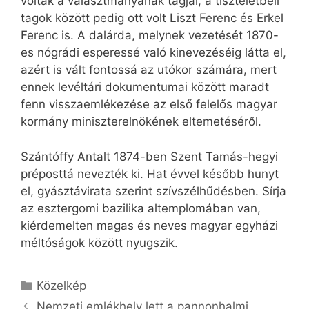
voltak a választmányának tagjai, a tiszteletbeli
tagok között pedig ott volt Liszt Ferenc és Erkel
Ferenc is. A dalárda, melynek vezetését 1870-
es nógrádi esperessé való kinevezéséig látta el,
azért is vált fontossá az utókor számára, mert
ennek levéltári dokumentumai között maradt
fenn visszaemlékezése az első felelős magyar
kormány miniszterelnökének eltemetéséről.
Szántóffy Antalt 1874-ben Szent Tamás-hegyi
préposttá nevezték ki. Hat évvel később hunyt
el, gyásztávirata szerint szívszélhűdésben. Sírja
az esztergomi bazilika altemplomában van,
kiérdemelten magas és neves magyar egyházi
méltóságok között nyugszik.
Kategória
Közelkép
Nemzeti emlékhely lett a pannonhalmi