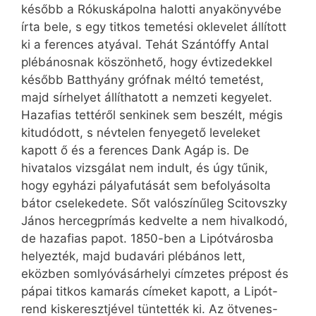
később a Rókuskápolna halotti anyakönyvébe
írta bele, s egy titkos temetési oklevelet állított
ki a ferences atyával. Tehát Szántóffy Antal
plébánosnak köszönhető, hogy évtizedekkel
később Batthyány grófnak méltó temetést,
majd sírhelyet állíthatott a nemzeti kegyelet.
Hazafias tettéről senkinek sem beszélt, mégis
kitudódott, s névtelen fenyegető leveleket
kapott ő és a ferences Dank Agáp is. De
hivatalos vizsgálat nem indult, és úgy tűnik,
hogy egyházi pályafutását sem befolyásolta
bátor cselekedete. Sőt valószínűleg Scitovszky
János hercegprímás kedvelte a nem hivalkodó,
de hazafias papot. 1850-ben a Lipótvárosba
helyezték, majd budavári plébános lett,
eközben somlyóvásárhelyi címzetes prépost és
pápai titkos kamarás címeket kapott, a Lipót-
rend kiskeresztjével tüntették ki. Az ötvenes-