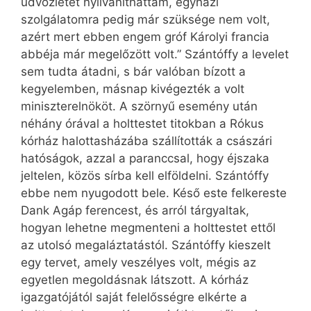
üdvözletét nyilváníthattam, egyházi
szolgálatomra pedig már szüksége nem volt,
azért mert ebben engem gróf Károlyi francia
abbéja már megelőzött volt.” Szántóffy a levelet
sem tudta átadni, s bár valóban bízott a
kegyelemben, másnap kivégezték a volt
miniszterelnököt. A szörnyű esemény után
néhány órával a holttestet titokban a Rókus
kórház halottasházába szállították a császári
hatóságok, azzal a paranccsal, hogy éjszaka
jeltelen, közös sírba kell elföldelni. Szántóffy
ebbe nem nyugodott bele. Késő este felkereste
Dank Agáp ferencest, és arról tárgyaltak,
hogyan lehetne megmenteni a holttestet ettől
az utolsó megaláztatástól. Szántóffy kieszelt
egy tervet, amely veszélyes volt, mégis az
egyetlen megoldásnak látszott. A kórház
igazgatójától saját felelősségre elkérte a