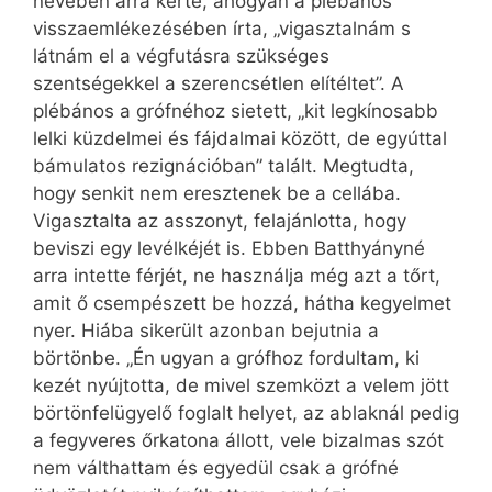
nevében arra kérte, ahogyan a plébános
visszaemlékezésében írta, „vigasztalnám s
látnám el a végfutásra szükséges
szentségekkel a szerencsétlen elítéltet”. A
plébános a grófnéhoz sietett, „kit legkínosabb
lelki küzdelmei és fájdalmai között, de egyúttal
bámulatos rezignációban” talált. Megtudta,
hogy senkit nem eresztenek be a cellába.
Vigasztalta az asszonyt, felajánlotta, hogy
beviszi egy levélkéjét is. Ebben Batthyányné
arra intette férjét, ne használja még azt a tőrt,
amit ő csempészett be hozzá, hátha kegyelmet
nyer. Hiába sikerült azonban bejutnia a
börtönbe. „Én ugyan a grófhoz fordultam, ki
kezét nyújtotta, de mivel szemközt a velem jött
börtönfelügyelő foglalt helyet, az ablaknál pedig
a fegyveres őrkatona állott, vele bizalmas szót
nem válthattam és egyedül csak a grófné