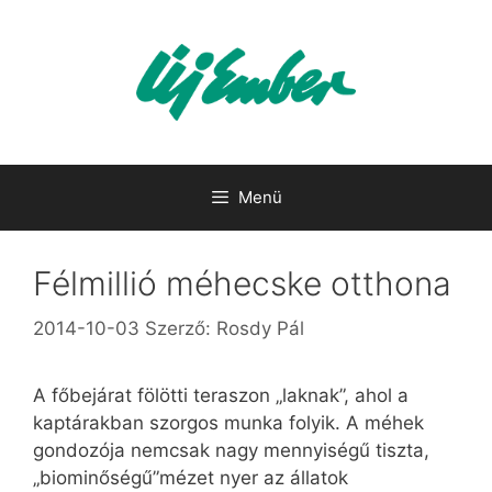
Kilépés
a
tartalomba
Menü
Félmillió méhecske otthona
2014-10-03
Szerző:
Rosdy Pál
A főbejárat fölötti teraszon „laknak”, ahol a
kaptárakban szorgos munka folyik. A méhek
gondozója nemcsak nagy mennyiségű tiszta,
„biominőségű”mézet nyer az állatok