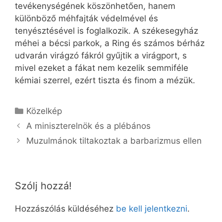
tevékenységének köszönhetően, hanem
különböző méhfajták védelmével és
tenyésztésével is foglalkozik. A székesegyház
méhei a bécsi parkok, a Ring és számos bérház
udvarán virágzó fákról gyűjtik a virágport, s
mivel ezeket a fákat nem kezelik semmiféle
kémiai szerrel, ezért tiszta és finom a mézük.
Kategória
Közelkép
A miniszterelnök és a plébános
Muzulmánok tiltakoztak a barbarizmus ellen
Szólj hozzá!
Hozzászólás küldéséhez
be kell jelentkezni
.