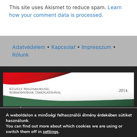
This site uses Akismet to reduce spam.
Learn
how your comment data is processed.
Adatvédelem
•
Kapcsolat
•
Impresszum
•
Rólunk
„Az Új Ember katolikus hetilap 2014. évi működésének
A weboldalon a minőségi felhasználói élmény érdekében sütiket
támogatását az EGYH-KCP-14-P-0121 sz. támogatási
használunk.
szerződés keretében 3 000 000 Ft összegben támogatta az
You can find out more about which cookies we are using or
Emberi Erőforrások Minisztériuma.”
switch them off in
settings
.