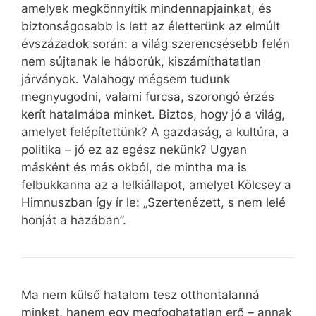
amelyek megkönnyítik mindennapjainkat, és
biztonságosabb is lett az életterünk az elmúlt
évszázadok során: a világ szerencsésebb felén
nem sújtanak le háborúk, kiszámíthatatlan
járványok. Valahogy mégsem tudunk
megnyugodni, valami furcsa, szorongó érzés
kerít hatalmába minket. Biztos, hogy jó a világ,
amelyet felépítettünk? A gazdaság, a kultúra, a
politika – jó ez az egész nekünk? Ugyan
másként és más okból, de mintha ma is
felbukkanna az a lelkiállapot, amelyet Kölcsey a
Himnuszban így ír le: „Szertenézett, s nem lelé
honját a hazában”.
Ma nem külső hatalom tesz otthontalanná
minket, hanem egy megfoghatatlan erő – annak