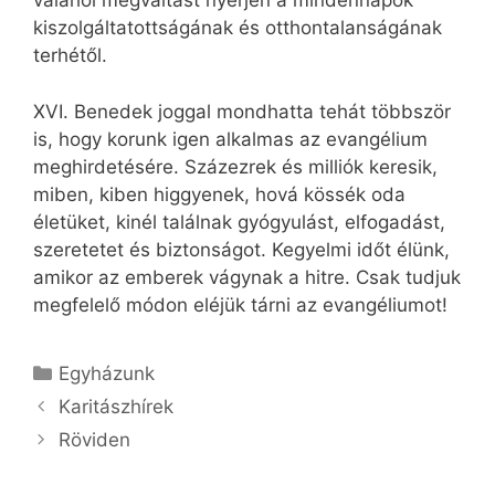
valahol megváltást nyerjen a mindennapok
kiszolgáltatottságának és otthontalanságának
terhétől.
XVI. Benedek joggal mondhatta tehát többször
is, hogy korunk igen alkalmas az evangélium
meghirdetésére. Százezrek és milliók keresik,
miben, kiben higgyenek, hová kössék oda
életüket, kinél találnak gyógyulást, elfogadást,
szeretetet és biztonságot. Kegyelmi időt élünk,
amikor az emberek vágynak a hitre. Csak tudjuk
megfelelő módon eléjük tárni az evangéliumot!
Kategória
Egyházunk
Karitászhírek
Röviden