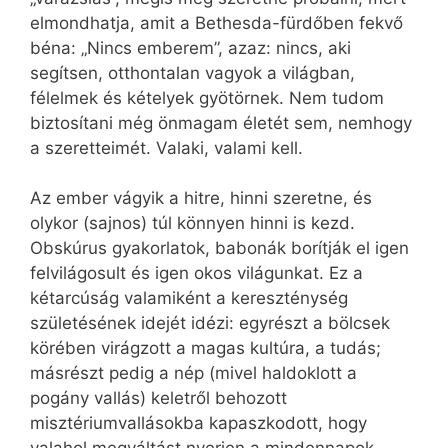
elmondhatja, amit a Bethesda-fürdőben fekvő
béna: „Nincs emberem”, azaz: nincs, aki
segítsen, otthontalan vagyok a világban,
félelmek és kételyek gyötörnek. Nem tudom
biztosítani még önmagam életét sem, nemhogy
a szeretteimét. Valaki, valami kell.
Az ember vágyik a hitre, hinni szeretne, és
olykor (sajnos) túl könnyen hinni is kezd.
Obskúrus gyakorlatok, babonák borítják el igen
felvilágosult és igen okos világunkat. Ez a
kétarcúság valamiként a kereszténység
születésének idejét idézi: egyrészt a bölcsek
körében virágzott a magas kultúra, a tudás;
másrészt pedig a nép (mivel haldoklott a
pogány vallás) keletről behozott
misztériumvallásokba kapaszkodott, hogy