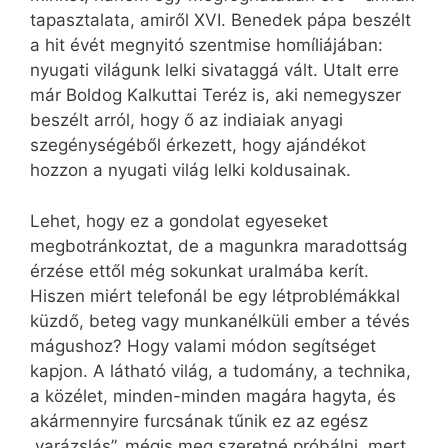
tapasztalata, amiről XVI. Benedek pápa beszélt
a hit évét megnyitó szentmise homíliájában:
nyugati világunk lelki sivataggá vált. Utalt erre
már Boldog Kalkuttai Teréz is, aki nemegyszer
beszélt arról, hogy ő az indiaiak anyagi
szegénységéből érkezett, hogy ajándékot
hozzon a nyugati világ lelki koldusainak.
Lehet, hogy ez a gondolat egyeseket
megbotránkoztat, de a magunkra maradottság
érzése ettől még sokunkat uralmába kerít.
Hiszen miért telefonál be egy létproblémákkal
küzdő, beteg vagy munkanélküli ember a tévés
mágushoz? Hogy valami módon segítséget
kapjon. A látható világ, a tudomány, a technika,
a közélet, minden-minden magára hagyta, és
akármennyire furcsának tűnik ez az egész
„varázslás”, mégis meg szeretné próbálni, mert