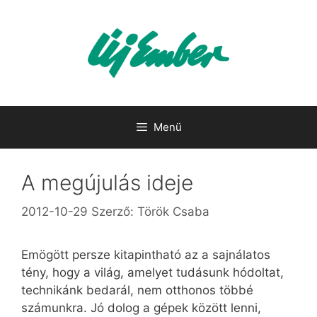
Kilépés
a
tartalomba
Menü
A megújulás ideje
2012-10-29
Szerző:
Török Csaba
Emögött persze kitapintható az a sajnálatos
tény, hogy a világ, amelyet tudásunk hódoltat,
technikánk bedarál, nem otthonos többé
számunkra. Jó dolog a gépek között lenni,