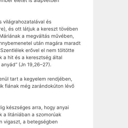
mber életét is alapvetően
s világrahozatalával és
e), és ott látjuk a kereszt tövében
gy Máriának a megváltás művében,
 mennybemenetel után magára maradt
zentlélek erővel el nem töltötte
a hit és a keresztség által
e anyád” (Jn 19,26–27).
enül tart a kegyelem rendjében,
dik fiának még zarándokúton lévő
ig készséges arra, hogy anyai
ük a litániában a szomorúak
n vigaszt, a betegségben