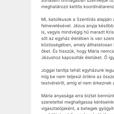
sohasem önmagában szemléljük őt, 
meghatározó kettős koordinátaren
Mi, katolikusok a Szentírás alapján
felnevelésével. Jézus anyja később 
is, vagyis mindvégig hű maradt Kri
sőt az egyház életében is van szer
közösségében, amely állhatatosan k
őket. És hisszük, hogy Mária nemcs
Jézushoz kapcsolták életüket. Ő így
Joggal tanítja tehát egyházunk leg
míg be nem teljesül örökre az össz
testvéreiről, amíg el nem érkeznek
Mária anyasága arra biztat bennünk
szeretettel meghallgassa kéréseink
vigasztalójaként, a betegek gyógy