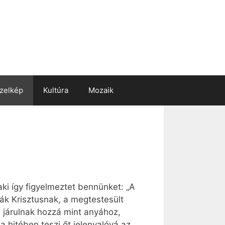
zelkép
Kultúra
Mozaik
aki így figyelmeztet bennünket: „A
ák Krisztusnak, a megtestesült
l járulnak hozzá mint anyához,
a hitében teszi őt jelenvalóvá az