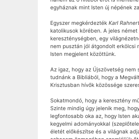
egyháznak mint Isten új népének za
Egyszer megkérdezték
Karl Rahner
katolikusok körében. A jeles német 
kereszténységben, egy világnézetn
nem pusztán jól átgondolt erkölcsi
Isten megjelent közöttünk.
Az igaz, hogy az Újszövetség nem so
tudnánk a Bibliából, hogy a Megvál
Krisztusban hívők közössége szeress
Sokatmondó, hogy a keresztény művé
Szinte mindig úgy jelenik meg, hog
legfontosabb oka az, hogy Isten akar
kegyelmi adományokkal (szeplőtelen
életét előkészítse és a világnak a