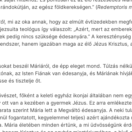
rándokútján, az egész földkerekségen.” (
Redemptoris m
től,
mi az oka annak, hogy az elmúlt évtizedekben megfo
jezsuita teológus így válaszolt: „Azért, mert az emberek
ek pedig nincs szüksége édesanyára.” A kereszténység 
 rendszer, hanem igazában maga az élő Jézus Krisztus,
kat beszél Máriáról, de épp eleget mond. Túlzás nélkül 
tónak, az Isten Fiának van édesanyja, és Máriának hívjá
e és tisztelje őt.
szet, főként a keleti egyház ikonjai általában nem eg
y ott van a kezében a gyermek Jézus. Ez arra emlékeztet
ata szerint Mária lett a Megváltó édesanyja. A neki tulaj
ül fogantatott, kegyelemmel teljes) azért ajándékozta 
dja. Mária életében minden értünk, a mi üdvösségünk ér