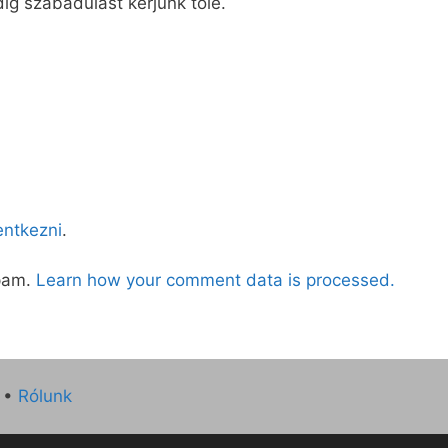
ig szabadulást kérjünk tőle.
lentkezni
.
spam.
Learn how your comment data is processed.
•
Rólunk