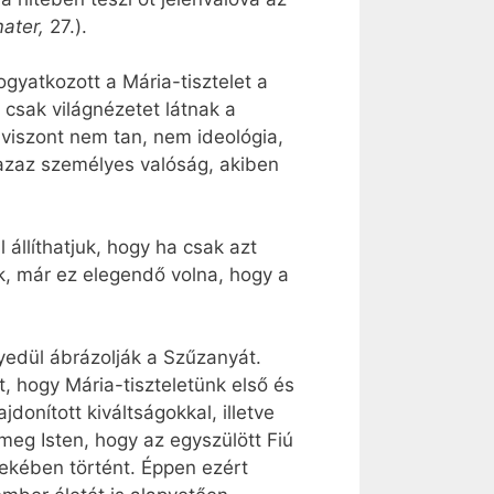
ater,
27.).
gyatkozott a Mária-tisztelet a
 csak világnézetet látnak a
viszont nem tan, nem ideológia,
 azaz személyes valóság, akiben
állíthatjuk, hogy ha csak azt
k, már ez elegendő volna, hogy a
yedül ábrázolják a Szűzanyát.
, hogy Mária-tiszteletünk első és
donított kiváltságokkal, illetve
meg Isten, hogy az egyszülött Fiú
dekében történt. Éppen ezért