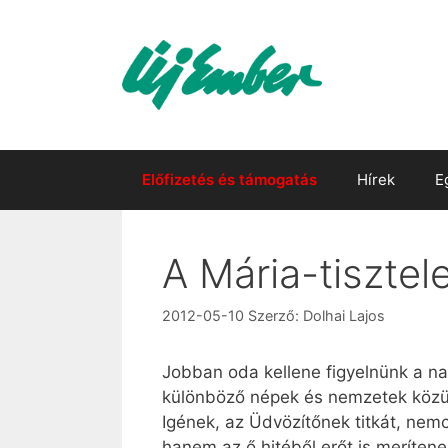
Kilépés
a
tartalomba
Előfizetés és támogatás
Hírek
E
A Mária-tisztel
2012-05-10
Szerző:
Dolhai Lajos
Jobban oda kellene figyelnünk a na
különböző népek és nemzetek közül
Igének, az Üdvözítőnek titkát, nem
hanem az ő hitéből erőt is merítene