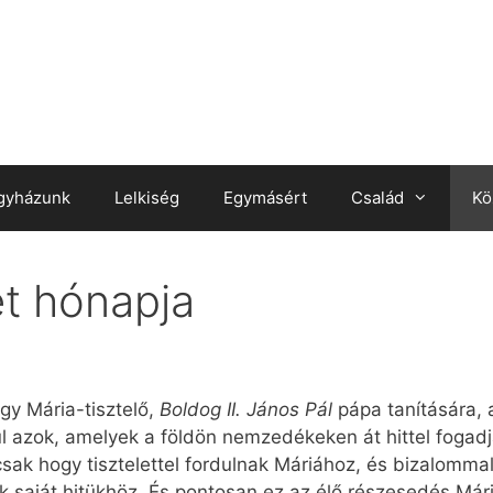
gyházunk
Lelkiség
Egymásért
Család
Kö
et hónapja
gy Mária-tisztelő,
Boldog II. János Pál
pápa tanítására, 
 azok, amelyek a földön nemzedékeken át hittel fogadj
csak hogy tisztelettel fordulnak Máriához, és bizalomma
k saját hitükhöz. És pontosan ez az élő részesedés Mári