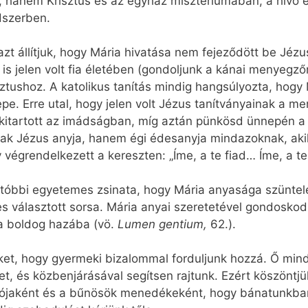
hanem Krisztus és az egyház misztériumában, a hívő e
dszerben.
 azt állítjuk, hogy Mária hivatása nem fejeződött be Jézu
is jelen volt fia életében (gondoljunk a kánai menyegzőr
sztushoz. A katolikus tanítás mindig hangsúlyozta, ho
epe. Erre utal, hogy jelen volt Jézus tanítványainak a
itartott az imádságban, míg aztán pünkösd ünnepén a S
ak Jézus anyja, hanem égi édesanyja mindazoknak, akik 
 végrendelkezett a kereszten: „Íme, a te fiad… Íme, a t
utóbbi egyetemes zsinata, hogy Mária anyasága szüntel
es választott sorsa. Mária anyai szeretetével gondosko
 a boldog hazába (vö.
Lumen gentium,
62.).
et, hogy gyermeki bizalommal forduljunk hozzá. Ő mind
et, és közbenjárásával segítsen rajtunk. Ezért köszöntj
ítójaként és a bűnösök menedékeként, hogy bánatunkba