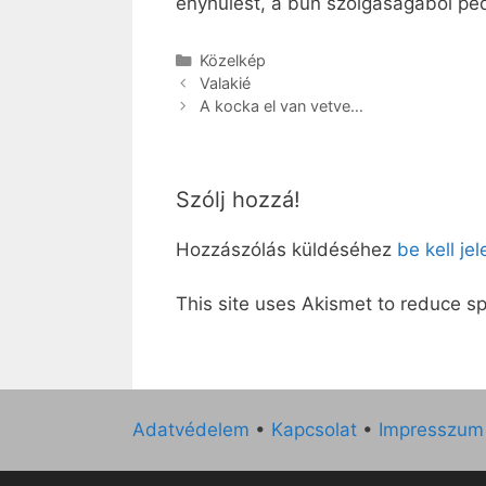
enyhülést, a bűn szolgaságából ped
Kategória
Közelkép
Valakié
A kocka el van vetve…
Szólj hozzá!
Hozzászólás küldéséhez
be kell je
This site uses Akismet to reduce 
Adatvédelem
•
Kapcsolat
•
Impresszum