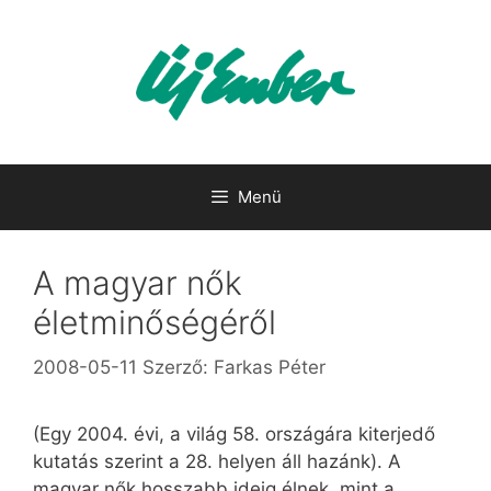
Kilépés
a
tartalomba
Menü
A magyar nők
életminőségéről
2008-05-11
Szerző:
Farkas Péter
(Egy 2004. évi, a világ 58. országára kiterjedő
kutatás szerint a 28. helyen áll hazánk). A
magyar nők hosszabb ideig élnek, mint a