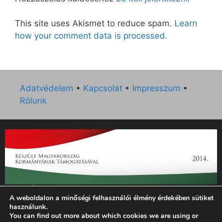
This site uses Akismet to reduce spam.
Learn
how your comment data is processed.
Adatvédelem
•
Kapcsolat
•
Impresszum
•
Rólunk
„Az Új Ember katolikus hetilap 2014. évi működésének
A weboldalon a minőségi felhasználói élmény érdekében sütiket
támogatását az EGYH-KCP-14-P-0121 sz. támogatási
használunk.
szerződés keretében 3 000 000 Ft összegben támogatta az
You can find out more about which cookies we are using or