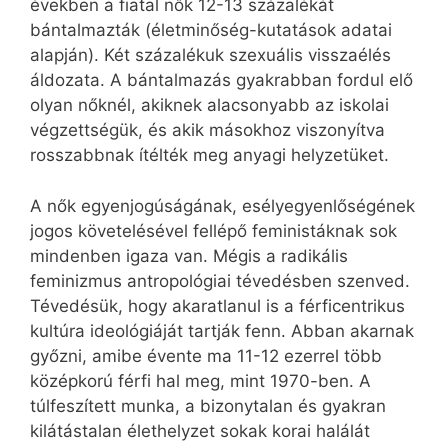
években a fiatal nők 12-13 százalékát
bántalmazták (életminőség-kutatások adatai
alapján). Két százalékuk szexuális visszaélés
áldozata. A bántalmazás gyakrabban fordul elő
olyan nőknél, akiknek alacsonyabb az iskolai
végzettségük, és akik másokhoz viszonyítva
rosszabbnak ítélték meg anyagi helyzetüket.
A nők egyenjogúságának, esélyegyenlőségének
jogos követelésével fellépő feministáknak sok
mindenben igaza van. Mégis a radikális
feminizmus antropológiai tévedésben szenved.
Tévedésük, hogy akaratlanul is a férficentrikus
kultúra ideológiáját tartják fenn. Abban akarnak
győzni, amibe évente ma 11-12 ezerrel több
középkorú férfi hal meg, mint 1970-ben. A
túlfeszített munka, a bizonytalan és gyakran
kilátástalan élethelyzet sokak korai halálát