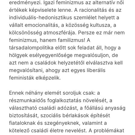
eredményezi. Igazi feminizmus az alternatív női
értékek képviselete lenne. A racionalitás és az
individuális-hedonisztikus szemlélet helyett a
vállalt emocionalitás, a közösség kultusza, a
kölcsönösség atmoszférája. Persze ez már nem
feminizmus, hanem familizmus! A
társadalompolitika előtt sok feladat áll, hogy a
hölgyek esélyegyenlősége megvalósuljon, de
azt nem a családok helyzetétől elválasztva kell
megvalósítani, ahogy azt egyes liberális
feministák elképzelik.
Ennek néhány elemét soroljuk csak: a
részmunkaidős foglalkoztatás növelését, a
választható családi adózást, a főállású anyaság
biztosítását, szociális bérlakások építését
fiataloknak és szegényeknek, valamint a
kötelező családi életre nevelést. A problémákat