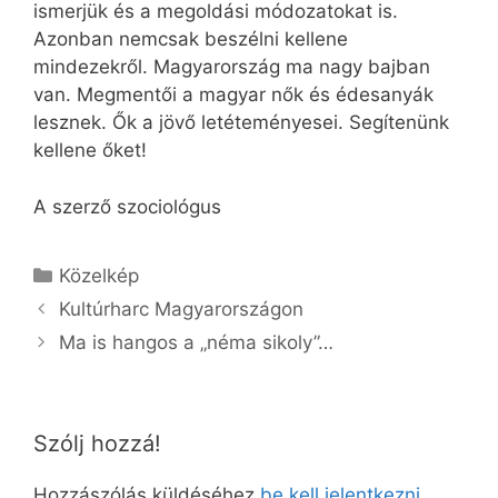
ismerjük és a megoldási módozatokat is.
Azonban nemcsak beszélni kellene
mindezekről. Magyarország ma nagy bajban
van. Megmentői a magyar nők és édesanyák
lesznek. Ők a jövő letéteményesei. Segítenünk
kellene őket!
A szerző szociológus
Kategória
Közelkép
Kultúrharc Magyarországon
Ma is hangos a „néma sikoly”…
Szólj hozzá!
Hozzászólás küldéséhez
be kell jelentkezni
.