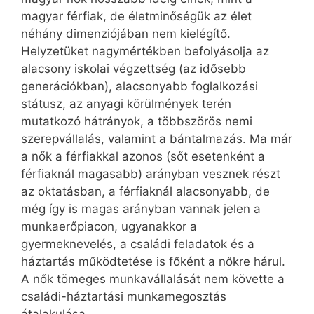
magyar férfiak, de életminőségük az élet
néhány dimenziójában nem kielégítő.
Helyzetüket nagymértékben befolyásolja az
alacsony iskolai végzettség (az idősebb
generációkban), alacsonyabb foglalkozási
státusz, az anyagi körülmények terén
mutatkozó hátrányok, a többszörös nemi
szerepvállalás, valamint a bántalmazás. Ma már
a nők a férfiakkal azonos (sőt esetenként a
férfiaknál magasabb) arányban vesznek részt
az oktatásban, a férfiaknál alacsonyabb, de
még így is magas arányban vannak jelen a
munkaerőpiacon, ugyanakkor a
gyermeknevelés, a családi feladatok és a
háztartás működtetése is főként a nőkre hárul.
A nők tömeges munkavállalását nem követte a
családi-háztartási munkamegosztás