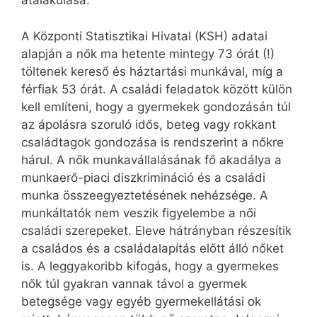
átalakulása.
A Központi Statisztikai Hivatal (KSH) adatai
alapján a nők ma hetente mintegy 73 órát (!)
töltenek kereső és háztartási munkával, míg a
férfiak 53 órát. A családi feladatok között külön
kell említeni, hogy a gyermekek gondozásán túl
az ápolásra szoruló idős, beteg vagy rokkant
családtagok gondozása is rendszerint a nőkre
hárul. A nők munkavállalásának fő akadálya a
munkaerő-piaci diszkrimináció és a családi
munka összeegyeztetésének nehézsége. A
munkáltatók nem veszik figyelembe a női
családi szerepeket. Eleve hátrányban részesítik
a családos és a családalapítás előtt álló nőket
is. A leggyakoribb kifogás, hogy a gyermekes
nők túl gyakran vannak távol a gyermek
betegsége vagy egyéb gyermekellátási ok