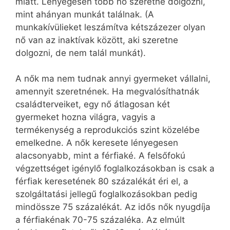
miatt. Lényegesen több nő szeretne dolgozni,
mint ahányan munkát találnak. (A
munkakívülieket leszámítva kétszázezer olyan
nő van az inaktívak között, aki szeretne
dolgozni, de nem talál munkát).
A nők ma nem tudnak annyi gyermeket vállalni,
amennyit szeretnének. Ha megvalósíthatnák
családterveiket, egy nő átlagosan két
gyermeket hozna világra, vagyis a
termékenység a reprodukciós szint közelébe
emelkedne. A nők keresete lényegesen
alacsonyabb, mint a férfiaké. A felsőfokú
végzettséget igénylő foglalkozásokban is csak a
férfiak keresetének 80 százalékát éri el, a
szolgáltatási jellegű foglalkozásokban pedig
mindössze 75 százalékát. Az idős nők nyugdíja
a férfiakénak 70-75 százaléka. Az elmúlt