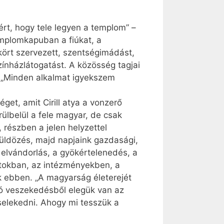
rt, hogy tele legyen a templom” –
templomkapuban a fiúkat, a
 kört szervezett, szentségimádást,
zínházlátogatást. A közösség tagjai
 „Minden alkalmat igyekszem
éget, amit Cirill atya a vonzerő
ülbelül a fele magyar, de csak
részben a jelen helyzettel
süldözés, majd napjaink gazdasági,
 elvándorlás, a gyökértelenedés, a
ártokban, az intézményekben, a
k ebben. „A magyarság életerejét
ndó veszekedésből elegük van az
selekedni. Ahogy mi tesszük a