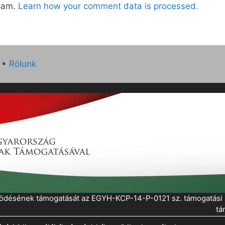
spam.
Learn how your comment data is processed.
•
Rólunk
működésének támogatását az EGYH-KCP-14-P-0121 sz. támogatás
tá