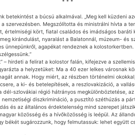
* * *
 betekintést a búcsú alkalmával. „Meg kell küzdeni azé
an a szervezésben. Megszólította és ministrálni hívta a 
st, értelmiségi kört, fiatal családos és imádságos baráti
t, meg kirándulást, nyaralást a Balatonnál, múzeum- és s
s ünnepünkről, agapékat rendeznek a kolostorkertben.
szélgessünk.”
– hirdeti a felirat a kolostor falán, kifejezve a szellemis
yarázta a helyzetüket: Ma a 40 ezer lelkes városnak kör
agát annak. Hogy miért, az részben történelmi okokkal, 
ere, a ki- és betelepítések, a reszlovakizáció, a vallá
 a dél-szlovákiai régió hátrányos megkülönböztetése, az
a nemzetiségi diszkrimináció, a pusztító széthúzás a p
dás és az általános érdektelenség mind szerepet játszi
 a magyar közösség és a hívőközösség is leépül. Az álla
y békét sugározzunk, hogy felmutassuk: lehet együtt c