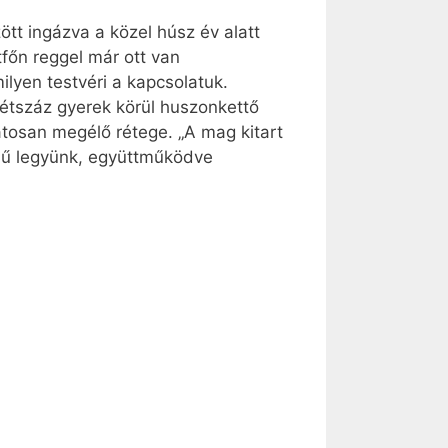
ött ingázva a közel húsz év alatt
tfőn reggel már ott van
ilyen testvéri a kapcsolatuk.
kétszáz gyerek körül huszonkettő
datosan megélő rétege. „A mag kitart
őmű legyünk, együttműködve