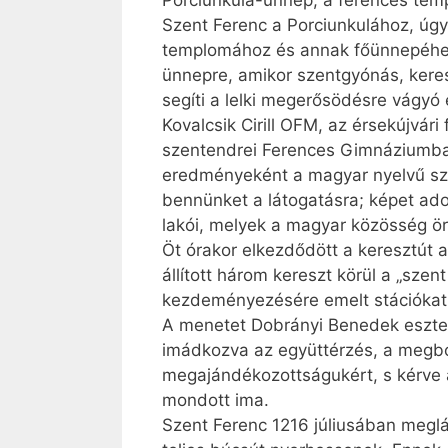
Porciunkula-ünnep; a ferences temp
Szent Ferenc a Porciunkulához, úgy
templomához és annak főünnepéhez
ünnepre, amikor szentgyónás, keres
segíti a lelki megerősödésre vágyó
Kovalcsik Cirill OFM, az érsekújvá
szentendrei Ferences Gimnáziumban i
eredményeként a magyar nyelvű szen
bennünket a látogatásra; képet ado
lakói, melyek a magyar közösség ör
Öt órakor elkezdődött a keresztút 
állított három kereszt körül a „sze
kezdeményezésére emelt stációkat
A menetet Dobrányi Benedek eszter
imádkozva az együttérzés, a megbo
megajándékozottságukért, s kérve az
mondott ima.
Szent Ferenc 1216 júliusában meglát