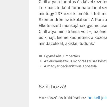
Cirill atya a tudatos és következet
Lelkipásztorként fáradhatatlanul sz
mintegy 237 ezer kilométert tett me
Szentendrén az iskolában. A Porciun
Elkötelezett munkájának gyümölcse 
Cirill atya ministránsa volt –, az 
és kihajt, kiemelkedhetnek a közös
mindazokkal, akikkel tudunk.”
Kategória
Egymásért
,
Embertárs
Az eucharisztikus kongresszusra kész
A magyar cecilianizmus apostola
Szólj hozzá!
Hozzászólás küldéséhez
be kell je