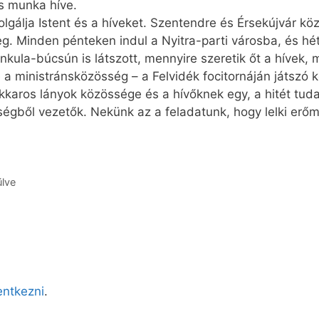
es munka híve.
olgálja Istent és a híveket. Szentendre és Érsekújvár köz
g. Minden pénteken indul a Nyitra-parti városba, és hé
kula-búcsún is látszott, mennyire szeretik őt a hívek, m
a ministránsközösség – a Felvidék focitornáján játszó 
énekkaros lányok közössége és a hívőknek egy, a hitét tu
ségből vezetők. Nekünk az a feladatunk, hogy lelki er
ülve
lentkezni
.