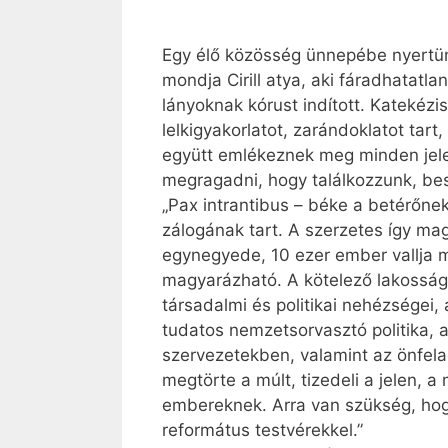
Egy élő közösség ünnepébe nyertünk
mondja Cirill atya, aki fáradhatatl
lányoknak kórust indított. Katekézi
lelkigyakorlatot, zarándoklatot tar
együtt emlékeznek meg minden jele
megragadni, hogy találkozzunk, be
„Pax intrantibus – béke a betérőnek” 
zálogának tart. A szerzetes így mag
egynegyede, 10 ezer ember vallja m
magyarázható. A kötelező lakosságcs
társadalmi és politikai nehézségei,
tudatos nemzetsorvasztó politika, 
szervezetekben, valamint az önfela
megtörte a múlt, tizedeli a jelen,
embereknek. Arra van szükség, hog
református testvérekkel.”