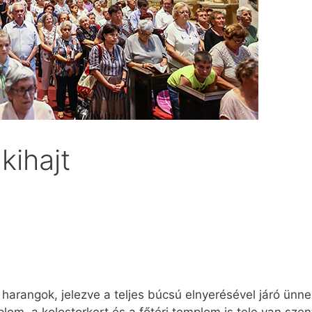
kihajt
 harangok, jelezve a teljes búcsú elnyerésével járó ünn