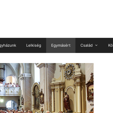
gyházunk
Lelkiség
Egymásért
Család
Kö