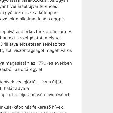
entgyónásra várakozókkal. Ahogyan
ar hívei Érsekújvár ferences
n gyűlnek össze a kétnapos
kozásokra alkalmat kínáló agapé
 meghívására érkeztünk a búcsúra. A
sban azt a szolgálatot, melynek
ill atya előzetesen felkészített
tt, sok viszontagságot megélt város
ástya magaslatán az 1770-es években
zásból, az oltáregylet
ívek végigjárták Jézus útját,
, hálát adva a
ngzott a teljes búcsú elnyeréséért
unkula-kápolnát felkereső hívek