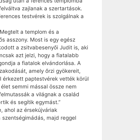
mádság után a ferences templomba
lváltva zajlanak a szertartások.
erences testvérek is szolgálnak a
 Megtelt a templom és a
dős asszony. Most is egy egész
dott a zsit­vabesenyői Judit is, aki
sak azt jelzi, hogy a fiatalabb
ondja a fiatalok elvándorlása. A
akodását, amely őrzi gyökereit,
ől érkezett paptestvérek vették körül
Az élet semmi mással össze nem
felmutassák a világnak a család
tik és segítik egymást.”
e, ahol az érsekújváriak
 szentségimádás, majd reggel