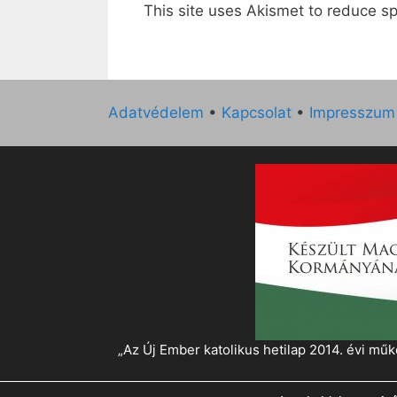
This site uses Akismet to reduce 
Adatvédelem
•
Kapcsolat
•
Impresszum
„Az Új Ember katolikus hetilap 2014. évi 