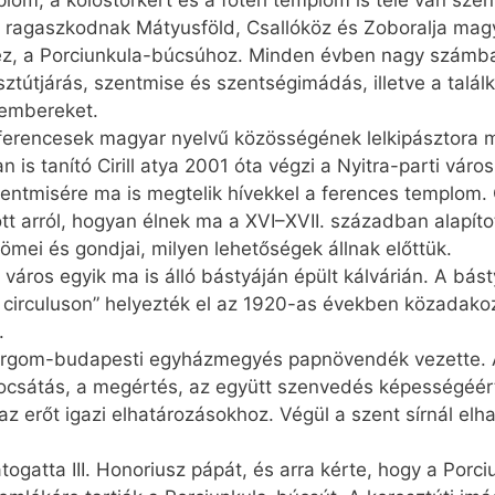
lom, a kolostorkert és a főtéri templom is tele van sz
 ragaszkodnak Mátyusföld, Csallóköz és Zoboralja magy
, a Porciunkula-búcsúhoz. Minden évben nagy számba
ztútjárás, szentmise és szentségimádás, illetve a talál
 embereket.
ri ferencesek magyar nyelvű közösségének lelkipásztora
s tanító Cirill atya 2001 óta végzi a Nyitra-parti váro
tmisére ma is megtelik hívekkel a ferences templom. Cir
tt arról, hogyan élnek ma a XVI–XVII. században alapíto
ömei és gondjai, milyen lehetőségek állnak előttük.
a város egyik ma is álló bástyáján épült kálvárián. A b
nt circu­luson” helyezték el az 1920-as években közadako
.
gom-budapesti egyházmegyés pap­növendék vezette. A h
csátás, a megértés, az együtt szenvedés képességéért
 erőt igazi elhatározásokhoz. Végül a szent sírnál elha
ogatta III. Honoriusz pápát, és arra kérte, hogy a Porci