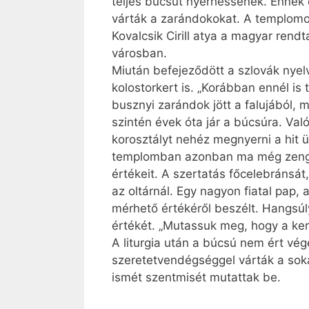
teljes búcsút nyerhessenek. Ennek 
várták a zarándokokat. A templomon
Kovalcsik Cirill atya a magyar rend
városban.
Miután befejeződött a szlovák nyel
kolostorkert is. „Korábban ennél i
busznyi zarándok jött a falujából, m
szintén évek óta jár a búcsúra. Va
korosztályt nehéz megnyerni a hit 
templomban azonban ma még zeng az
értékeit. A szertatás főcelebránsát,
az oltárnál. Egy nagyon fiatal pap
mérhető értékéről beszélt. Hangsú
értékét. „Mutassuk meg, hogy a ker
A liturgia után a búcsú nem ért vége
szeretetvendégséggel várták a so
ismét szentmisét mutattak be.