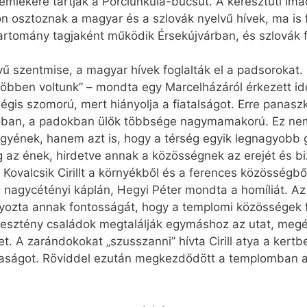
emlékére tartják a Porciunkula-búcsút. A keresztúti i
 osztoznak a magyar és a szlovák nyelvű hívek, ma is fe
tartomány tagjaként működik Érsekújvárban, és szlovák f
vű szentmise, a magyar hívek foglalták el a padsorokat.
s többen voltunk” – mondta egy Marcelházáról érkezett i
égis szomorú, mert hiányolja a fiatalságot. Erre panaszko
lóban, a padokban ülők többsége nagymamakorú. Ez nemc
ügyének, hanem azt is, hogy a térség egyik legnagyobb g
 ének, hirdetve annak a közösségnek az erejét és biz
 Ko­val­csik Cirillt a környékből és a ferences közösségb
, a nagycétényi káplán, Hegyi Péter mondta a homíliát. 
lyozta annak fontosságát, hogy a templomi közösségek 
esztény családok megtalálják egymáshoz az utat, megér
t. A zarándokokat „szusszanni” hívta Cirill atya a kertb
kaságot. Röviddel ezután megkezdődött a templomban a